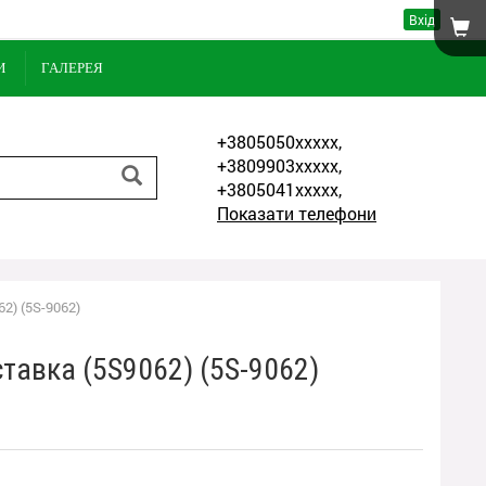
Вхід
И
ГАЛЕРЕЯ
+3805050xxxxx,
+3809903xxxxx,
+3805041xxxxx,
Показати телефони
2) (5S-9062)
тавка (5S9062) (5S-9062)