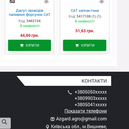
Джгут проводів
САТ запчастина
паливних форсунок CAT
Код:
5417108 (1) (1)
C7/C9 (546-2154)
Код:
5462154
В наявності
В наявності
51,63 грн.
44,69 грн.
КУПИТИ
КУПИТИ
КОНТАКТИ
+3805050xxxxx
+3809903xxxxx
+3805041xxxxx
Показати телефони
A
zga
rd.
agr
o@g
mai
l.c
om
Київська обл., м.Вишневе,