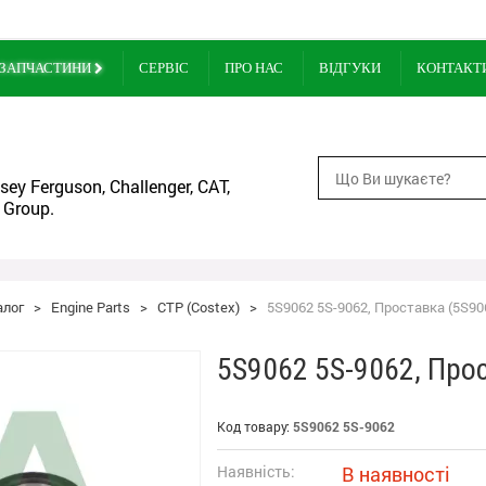
ЗАПЧАСТИНИ
СЕРВІС
ПРО НАС
ВІДГУКИ
КОНТАКТ
ey Ferguson, Challenger, CAT,
 Group.
алог
>
Engine Parts
>
CTP (Costex)
>
5S9062 5S-9062, Проставка (5S906
5S9062 5S-9062, Прос
Код товару:
5S9062 5S-9062
Наявність:
В наявності