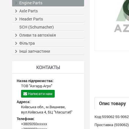
Engine Parts
Axle Parts
Header Parts
SCH (Schumacher)
Оливи та автохімія
Фільтра
Інші запчастини
КОНТАКТЫ
Назва підприємства:
ТОВ "Азгард-Агро"
Написати нам
Адреса:
Опис товару
Київська обл., м.Вишневе,
вул.Київська 4, БЦ "Масштаб"
Код:5S9062 5S-9062
Телефони:
+3805050xxxxx
Проставка (5S9062)