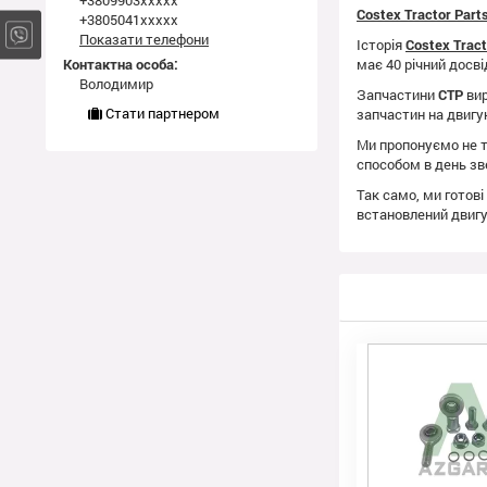
+3809903xxxxx
Costex Tractor Par
+3805041xxxxx
Показати телефони
Історія
Costex Trac
Контактна особа:
має 40 річний досві
Володимир
Запчастини
CTP
вир
Стати партнером
запчастин на двиг
Ми пропонуємо не т
способом в день зв
Так само, ми готові
встановлений двиг