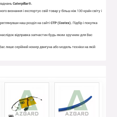
бладнань
Caterpillar®.
го визнання і експортує свій товар у більш ніж 130 країн світу і
реглянувши наш розділ на сайті
CTP (Costex).
Підбір і покупка
як наслідок відправка запчастин будь-яким зручним для Вас
 Вас лише серійний номер двигуна або модель техніки на якій