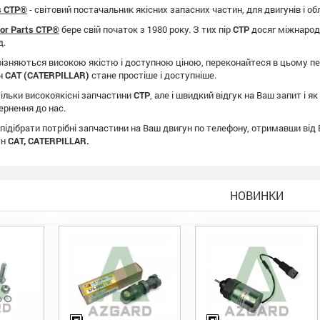
ts CTP®
- світовий постачальник якісних запасних частин, для двигунів і о
tor Parts CTP®
бере свій початок з 1980 року. З тих пір
CTP
досяг міжнародно
д.
ізняються високою якістю і доступною ціною, переконайтеся в цьому пе
ун
CAT (CATERPILLAR)
стане простіше і доступніше.
ільки високоякісні запчастини
CTP
, але і швидкий відгук на Ваш запит і 
ернення до нас.
 підібрати потрібні запчастини на Ваш двигун по телефону, отримавши від
ун
CAT, CATERPILLAR.
НОВИНКИ