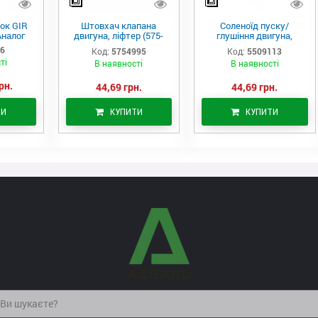
ок GIR
Штовхач клапана
Соленоїд пуску/
Аналог
двигуна, ліфтер (575-
глушіння двигуна,
4995)
актуатор (550-9113)
06
Код:
5754995
Код:
5509113
ті
В наявності
В наявності
рн.
44,69 грн.
44,69 грн.
ТИ
КУПИТИ
КУПИТИ