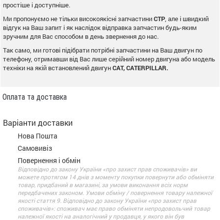
простіше і доступніше.
Ми пропонуємо не тільки високоякісні запчастини
CTP
, але і швидкий
відгук на Ваш запит і як наслідок відправка запчастин будь-яким
зручним для Вас способом в день звернення до нас.
Так само, ми готові підібрати потрібні запчастини на Ваш двигун по
телефону, отримавши від Вас лише серійний номер двигуна або модель
техніки на якій встановлений двигун
CAT, CATERPILLAR.
Оплата та доставка
Варіанти доставки
Нова Пошта
Самовивіз
Повернення і обмін
Відповідно до закону України «про захист прав споживачів» ви
можете протягом 14 днів з моменту покупки повернути або обміняти
товар, придбаний в магазині, за умови виконання всіх норм
передбачених законом. Умови обміну / повернення товару належної
якості стаття 9. Відповідно до закону України «про захист прав
споживачів»: споживач має право обміняти непродовольчий товар
належної якості на аналогічний у продавця, у якого він був