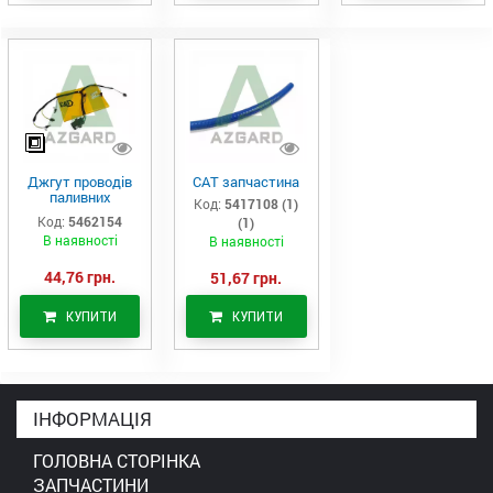
Джгут проводів
САТ запчастина
паливних
Код:
5417108 (1)
форсунок CAT
Код:
5462154
(1)
C7/C9 (546-2154)
В наявності
В наявності
44,76 грн.
51,67 грн.
КУПИТИ
КУПИТИ
ІНФОРМАЦІЯ
ГОЛОВНА СТОРІНКА
ЗАПЧАСТИНИ