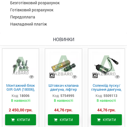
Безготівковий розрахунок
Готівковий розрахунок
Передоплата
Накладений платіж
НОВИНКИ
Монтажний блок
Штовхач клапана
Соленоїд пуску/
GIR GAR (18006),
двигуна, ліфтер
глушіння двигуна,
Аналог
(575-4995)
актуатор (550-
Код:
18006
Код:
5754995
Код:
5509113
9113)
В наявності
В наявності
В наявності
2 450,00 грн.
44,76 грн.
44,76 грн.
КУПИТИ
КУПИТИ
КУПИТИ