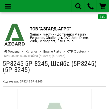
Вхід
ТОВ "АЗГАРД-АГРО"
Запасні частини до техніки Massey
Ferguson, Challenger, CAT, John Deere,
Zurn, Geringhoff, SCH Group.
Головна
>
Каталог
>
Engine Parts
>
CTP (Costex)
>
5P8245 5P-8245, Шайба (5P8245) (5P-8245)
5P8245 5P-8245, Шайба (5P8245)
(5P-8245)
Код товару:
5P8245 5P-8245