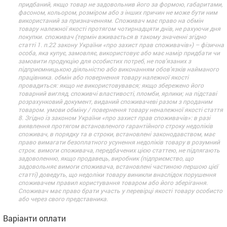
придбаний, якщо товар не задовольнив його за формою, габаритами,
фасоном, кольором, розміром або з інших причин не може бути ним
використаний за призначенням. Споживач має право на обмін
товару належної якості протягом чотирнадцяти днів, не рахуючи дня
покупки. споживач (термін вживається в такому значенні згідно
статті 1. п.22 закону України «про захист прав споживачів») – фізична
особа, яка купує, замовляє, використовує або має намір придбати чи
замовити продукцію для особистих потреб, не пов’язаних з
підприємницькою діяльністю або виконанням обов’язків найманого
працівника. обмін або повернення товару належної якості
провадиться: якщо не використовувався; якщо збережено його
товарний вигляд, споживчі властивості, пломби, ярлики; на підставі
розрахунковий документ, виданий споживачеві разом з проданим
товаром. умови обміну / повернення товару неналежної якості стаття
8. Згідно із законом України «про захист прав споживачів»: в разі
виявлення протягом встановленого гарантійного строку недоліків
споживач, в порядку та в строки, встановлені законодавством, має
право вимагати безоплатного усунення недоліків товару в розумний
строк. вимоги споживача, передбачених цією статтею, не підлягають
задоволенню, якщо продавець, виробник (підприємство, що
задовольняє вимоги споживача, встановлені частиною першою цієї
статті) доведуть, що недоліки товару виникли внаслідок порушення
споживачем правил користування товаром або його зберігання.
Споживач має право брати участь у перевірці якості товару особисто
або через свого представника.
Варіанти оплати