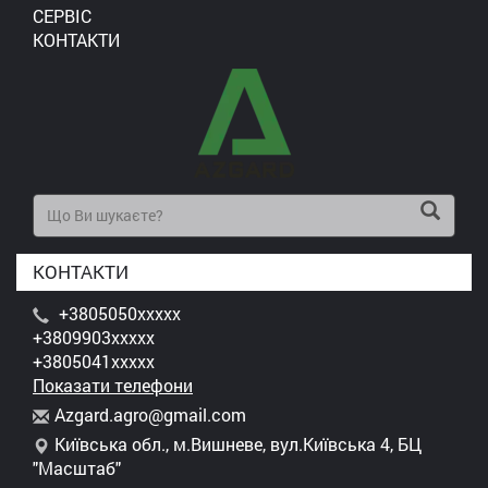
СЕРВІС
КОНТАКТИ
КОНТАКТИ
+3805050xxxxx
+3809903xxxxx
+3805041xxxxx
Показати телефони
A
zga
rd.
agr
o@g
mai
l.c
om
Київська обл., м.Вишневе, вул.Київська 4, БЦ
"Масштаб"