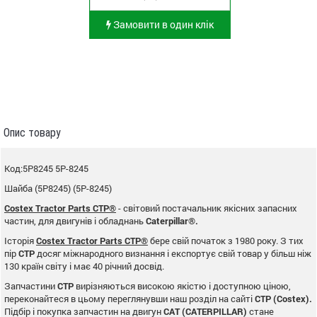
Замовити в один клік
Опис товару
Код:5P8245 5P-8245
Шайба (5P8245) (5P-8245)
Costex Tractor Parts CTP®
- світовий постачальник якісних запасних
частин, для двигунів і обладнань
Caterpillar®.
Історія
Costex Tractor Parts CTP®
бере свій початок з 1980 року. З тих
пір
CTP
досяг міжнародного визнання і експортує свій товар у більш ніж
130 країн світу і має 40 річний досвід.
Запчастини
CTP
вирізняються високою якістю і доступною ціною,
переконайтеся в цьому переглянувши наш розділ на сайті
CTP (Costex).
Підбір і покупка запчастин на двигун
CAT (CATERPILLAR)
стане