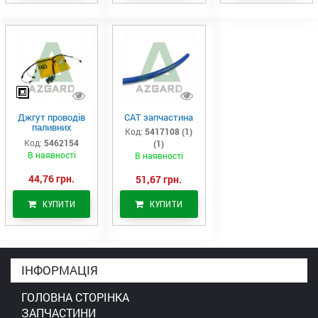
Джгут проводів
САТ запчастина
паливних
Код:
5417108 (1)
форсунок CAT
Код:
5462154
(1)
C7/C9 (546-2154)
В наявності
В наявності
44,76 грн.
51,67 грн.
КУПИТИ
КУПИТИ
ІНФОРМАЦІЯ
ГОЛОВНА СТОРІНКА
ЗАПЧАСТИНИ