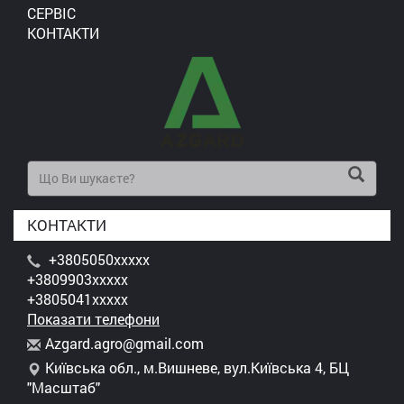
СЕРВІС
КОНТАКТИ
КОНТАКТИ
+3805050xxxxx
+3809903xxxxx
+3805041xxxxx
Показати телефони
A
zga
rd.
agr
o@g
mai
l.c
om
Київська обл., м.Вишневе, вул.Київська 4, БЦ
"Масштаб"