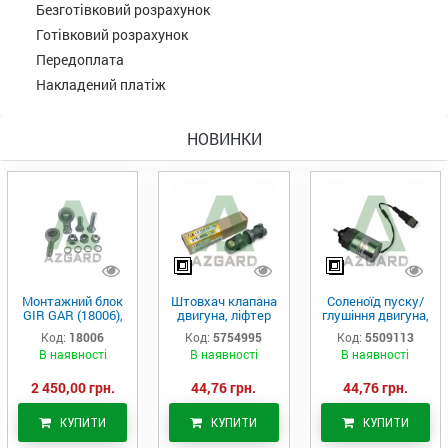
Безготівковий розрахунок
Готівковий розрахунок
Передоплата
Накладений платіж
НОВИНКИ
Монтажний блок
Штовхач клапана
Соленоїд пуску/
GIR GAR (18006),
двигуна, ліфтер
глушіння двигуна,
Аналог
(575-4995)
актуатор (550-
Код:
18006
Код:
5754995
Код:
5509113
9113)
В наявності
В наявності
В наявності
2 450,00 грн.
44,76 грн.
44,76 грн.
КУПИТИ
КУПИТИ
КУПИТИ