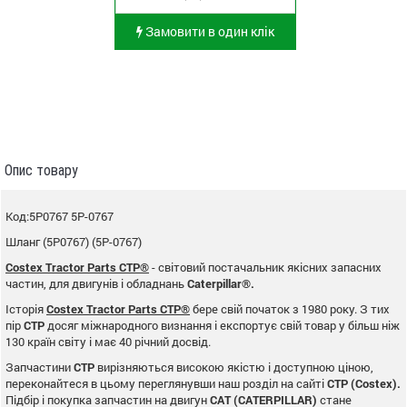
Замовити в один клік
Опис товару
Код:5P0767 5P-0767
Шланг (5P0767) (5P-0767)
Costex Tractor Parts CTP®
- світовий постачальник якісних запасних
частин, для двигунів і обладнань
Caterpillar®.
Історія
Costex Tractor Parts CTP®
бере свій початок з 1980 року. З тих
пір
CTP
досяг міжнародного визнання і експортує свій товар у більш ніж
130 країн світу і має 40 річний досвід.
Запчастини
CTP
вирізняються високою якістю і доступною ціною,
переконайтеся в цьому переглянувши наш розділ на сайті
CTP (Costex).
Підбір і покупка запчастин на двигун
CAT (CATERPILLAR)
стане