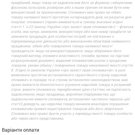
придбаний, якщо товар не задовольнив його за формою, габаритами,
фасоном, кольором, розміром або з інших причин не може бути ним
використаний за призначенням. Споживач має право на обмін
товару належної якості протягом чотирнадцяти днів, не рахуючи дня
покупки. споживач (термін вживається в такому значенні згідно
статті 1. п.22 закону України «про захист прав споживачів») – фізична
особа, яка купує, замовляє, використовує або має намір придбати чи
замовити продукцію для особистих потреб, не пов’язаних з
підприємницькою діяльністю або виконанням обов’язків найманого
працівника. обмін або повернення товару належної якості
провадиться: якщо не використовувався; якщо збережено його
товарний вигляд, споживчі властивості, пломби, ярлики; на підставі
розрахунковий документ, виданий споживачеві разом з проданим
товаром. умови обміну / повернення товару неналежної якості стаття
8. Згідно із законом України «про захист прав споживачів»: в разі
виявлення протягом встановленого гарантійного строку недоліків
споживач, в порядку та в строки, встановлені законодавством, має
право вимагати безоплатного усунення недоліків товару в розумний
строк. вимоги споживача, передбачених цією статтею, не підлягають
задоволенню, якщо продавець, виробник (підприємство, що
задовольняє вимоги споживача, встановлені частиною першою цієї
статті) доведуть, що недоліки товару виникли внаслідок порушення
споживачем правил користування товаром або його зберігання.
Споживач має право брати участь у перевірці якості товару особисто
або через свого представника.
Варіанти оплати