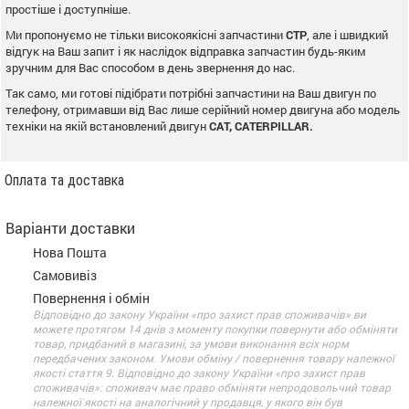
простіше і доступніше.
Ми пропонуємо не тільки високоякісні запчастини
CTP
, але і швидкий
відгук на Ваш запит і як наслідок відправка запчастин будь-яким
зручним для Вас способом в день звернення до нас.
Так само, ми готові підібрати потрібні запчастини на Ваш двигун по
телефону, отримавши від Вас лише серійний номер двигуна або модель
техніки на якій встановлений двигун
CAT, CATERPILLAR.
Оплата та доставка
Варіанти доставки
Нова Пошта
Самовивіз
Повернення і обмін
Відповідно до закону України «про захист прав споживачів» ви
можете протягом 14 днів з моменту покупки повернути або обміняти
товар, придбаний в магазині, за умови виконання всіх норм
передбачених законом. Умови обміну / повернення товару належної
якості стаття 9. Відповідно до закону України «про захист прав
споживачів»: споживач має право обміняти непродовольчий товар
належної якості на аналогічний у продавця, у якого він був