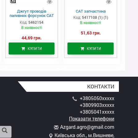
Джгут проводів
САТ запчастина
паливних форсунок CAT
Код:
5417108 (1) (1)
C7/C9 (546-2154)
Код:
5462154
В наявності
В наявності
51,63 грн.
44,69 грн.
КУПИТИ
КУПИТИ
КОНТАКТИ
+3805050xxxxx
+3809903xxxxx
+3805041xxxxx
Показати телефони
A
zga
rd.
agr
o@g
mai
l.c
om
Київська обл., м.Вишневе,