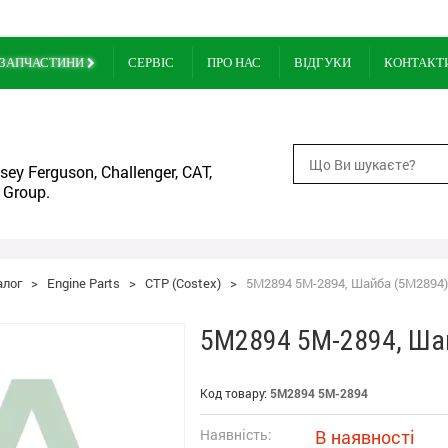
ЗАПЧАСТИНИ
СЕРВІС
ПРО НАС
ВІДГУКИ
КОНТАКТ
ey Ferguson, Challenger, CAT,
 Group.
алог
>
Engine Parts
>
CTP (Costex)
>
5M2894 5M-2894, Шайба (5M2894)
5M2894 5M-2894, Ша
Код товару:
5M2894 5M-2894
Наявність:
В наявності