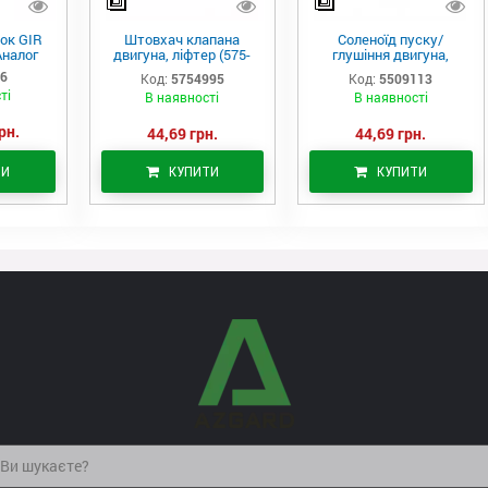
ок GIR
Штовхач клапана
Соленоїд пуску/
Аналог
двигуна, ліфтер (575-
глушіння двигуна,
4995)
актуатор (550-9113)
06
Код:
5754995
Код:
5509113
ті
В наявності
В наявності
рн.
44,69 грн.
44,69 грн.
ТИ
КУПИТИ
КУПИТИ