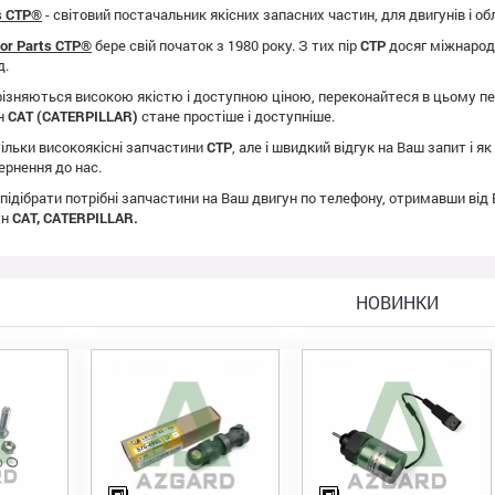
ts CTP®
- світовий постачальник якісних запасних частин, для двигунів і о
tor Parts CTP®
бере свій початок з 1980 року. З тих пір
CTP
досяг міжнародно
д.
ізняються високою якістю і доступною ціною, переконайтеся в цьому пе
ун
CAT (CATERPILLAR)
стане простіше і доступніше.
ільки високоякісні запчастини
CTP
, але і швидкий відгук на Ваш запит і 
ернення до нас.
 підібрати потрібні запчастини на Ваш двигун по телефону, отримавши від
ун
CAT, CATERPILLAR.
НОВИНКИ