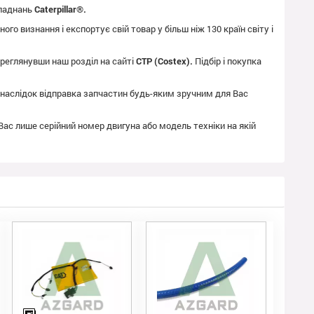
бладнань
Caterpillar®.
го визнання і експортує свій товар у більш ніж 130 країн світу і
реглянувши наш розділ на сайті
CTP (Costex).
Підбір і покупка
як наслідок відправка запчастин будь-яким зручним для Вас
 Вас лише серійний номер двигуна або модель техніки на якій