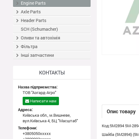
Engine Parts
Axle Parts
Header Parts
SCH (Schumacher)
Оливи та автохімія
Фільтра
Інші запчастини
КОНТАКТЫ
Назва підприємства:
ТОВ "Азгард-Агро"
Написати нам
Адреса:
Опис товару
Київська обл., м.Вишневе,
вул.Київська 4, БЦ "Масштаб"
Код:5M2894 5M-289
Телефони:
+3805050xxxxx
Шайба (5M2894) (5M