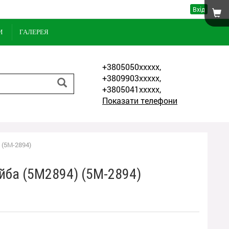
Вхід
И
ГАЛЕРЕЯ
+3805050xxxxx,
+3809903xxxxx,
+3805041xxxxx,
Показати телефони
 (5M-2894)
йба (5M2894) (5M-2894)