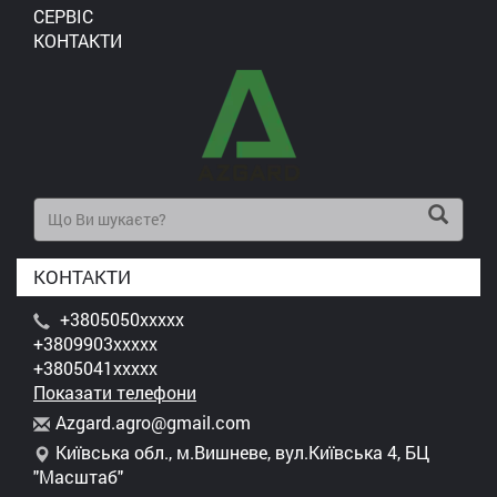
СЕРВІС
КОНТАКТИ
КОНТАКТИ
+3805050xxxxx
+3809903xxxxx
+3805041xxxxx
Показати телефони
A
zga
rd.
agr
o@g
mai
l.c
om
Київська обл., м.Вишневе, вул.Київська 4, БЦ
"Масштаб"