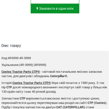
Замовити в один клік
Опис товару
Код:4R9999 4R-9999
Ущільнення (4R-9999) (4R9999)
Costex Tractor Parts CTP®
- світовий постачальник якісних запасних
частин, для двигунів і обладнань
Caterpillar®.
Історія
Costex Tractor Parts CTP®
бере свій початок з 1980 року. З тих
пір
CTP
досяг міжнародного визнання і експортує свій товар у більш ніж
130 країн світу і має 40 річний досвід.
Запчастини
CTP
вирізняються високою якістю і доступною ціною,
переконайтеся в цьому переглянувши наш розділ на сайті
CTP (Costex).
Підбір і покупка запчастин на двигун
CAT (CATERPILLAR)
стане