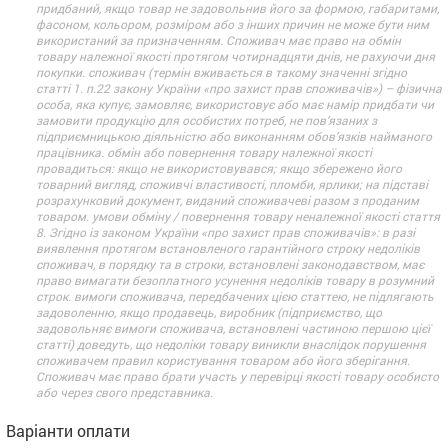
придбаний, якщо товар не задовольнив його за формою, габаритами,
фасоном, кольором, розміром або з інших причин не може бути ним
використаний за призначенням. Споживач має право на обмін
товару належної якості протягом чотирнадцяти днів, не рахуючи дня
покупки. споживач (термін вживається в такому значенні згідно
статті 1. п.22 закону України «про захист прав споживачів») – фізична
особа, яка купує, замовляє, використовує або має намір придбати чи
замовити продукцію для особистих потреб, не пов’язаних з
підприємницькою діяльністю або виконанням обов’язків найманого
працівника. обмін або повернення товару належної якості
провадиться: якщо не використовувався; якщо збережено його
товарний вигляд, споживчі властивості, пломби, ярлики; на підставі
розрахунковий документ, виданий споживачеві разом з проданим
товаром. умови обміну / повернення товару неналежної якості стаття
8. Згідно із законом України «про захист прав споживачів»: в разі
виявлення протягом встановленого гарантійного строку недоліків
споживач, в порядку та в строки, встановлені законодавством, має
право вимагати безоплатного усунення недоліків товару в розумний
строк. вимоги споживача, передбачених цією статтею, не підлягають
задоволенню, якщо продавець, виробник (підприємство, що
задовольняє вимоги споживача, встановлені частиною першою цієї
статті) доведуть, що недоліки товару виникли внаслідок порушення
споживачем правил користування товаром або його зберігання.
Споживач має право брати участь у перевірці якості товару особисто
або через свого представника.
Варіанти оплати