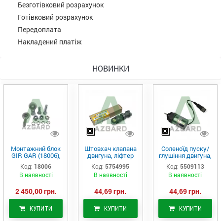
Безготівковий розрахунок
Готівковий розрахунок
Передоплата
Накладений платіж
НОВИНКИ
Монтажний блок
Штовхач клапана
Соленоїд пуску/
GIR GAR (18006),
двигуна, ліфтер
глушіння двигуна,
Аналог
(575-4995)
актуатор (550-
Код:
18006
Код:
5754995
Код:
5509113
9113)
В наявності
В наявності
В наявності
2 450,00 грн.
44,69 грн.
44,69 грн.
КУПИТИ
КУПИТИ
КУПИТИ