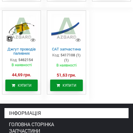
Джгут проводів
САТ запчастина
паливних
Код:
5417108 (1)
форсунок CAT
Код:
5462154
(1)
C7/C9 (546-2154)
В наявності
В наявності
44,69 грн.
51,63 грн.
КУПИТИ
КУПИТИ
ІНФОРМАЦІЯ
ГОЛОВНА СТОРІНКА
ЗАПЧАСТИНИ