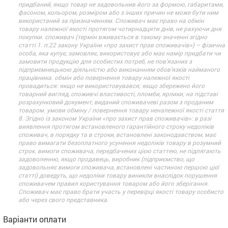
придбаний, якщо товар не задовольнив його за формою, габаритами,
фасоном, кольором, розміром або з інших причин не може бути ним
використаний за призначенням. Споживач має право на обмін
товару належної якості протягом чотирнадцяти днів, не рахуючи дня
покупки. споживач (термін вживається в такому значенні згідно
статті 1. п.22 закону України «про захист прав споживачів») – фізична
особа, яка купує, замовляє, використовує або має намір придбати чи
замовити продукцію для особистих потреб, не пов’язаних з
підприємницькою діяльністю або виконанням обов’язків найманого
працівника. обмін або повернення товару належної якості
провадиться: якщо не використовувався; якщо збережено його
товарний вигляд, споживчі властивості, пломби, ярлики; на підставі
розрахунковий документ, виданий споживачеві разом з проданим
товаром. умови обміну / повернення товару неналежної якості стаття
8. Згідно із законом України «про захист прав споживачів»: в разі
виявлення протягом встановленого гарантійного строку недоліків
споживач, в порядку та в строки, встановлені законодавством, має
право вимагати безоплатного усунення недоліків товару в розумний
строк. вимоги споживача, передбачених цією статтею, не підлягають
задоволенню, якщо продавець, виробник (підприємство, що
задовольняє вимоги споживача, встановлені частиною першою цієї
статті) доведуть, що недоліки товару виникли внаслідок порушення
споживачем правил користування товаром або його зберігання.
Споживач має право брати участь у перевірці якості товару особисто
або через свого представника.
Варіанти оплати