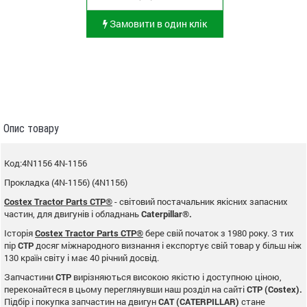
Замовити в один клік
Опис товару
Код:4N1156 4N-1156
Прокладка (4N-1156) (4N1156)
Costex Tractor Parts CTP®
- світовий постачальник якісних запасних
частин, для двигунів і обладнань
Caterpillar®.
Історія
Costex Tractor Parts CTP®
бере свій початок з 1980 року. З тих
пір
CTP
досяг міжнародного визнання і експортує свій товар у більш ніж
130 країн світу і має 40 річний досвід.
Запчастини
CTP
вирізняються високою якістю і доступною ціною,
переконайтеся в цьому переглянувши наш розділ на сайті
CTP (Costex).
Підбір і покупка запчастин на двигун
CAT (CATERPILLAR)
стане