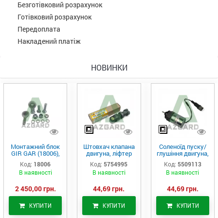
Безготівковий розрахунок
Готівковий розрахунок
Передоплата
Накладений платіж
НОВИНКИ
Монтажний блок
Штовхач клапана
Соленоїд пуску/
GIR GAR (18006),
двигуна, ліфтер
глушіння двигуна,
Аналог
(575-4995)
актуатор (550-
Код:
18006
Код:
5754995
Код:
5509113
9113)
В наявності
В наявності
В наявності
2 450,00 грн.
44,69 грн.
44,69 грн.
КУПИТИ
КУПИТИ
КУПИТИ