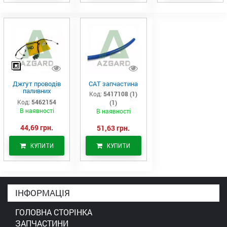
Джгут проводів
САТ запчастина
паливних
Код:
5417108 (1)
форсунок CAT
Код:
5462154
(1)
C7/C9 (546-2154)
В наявності
В наявності
44,69 грн.
51,63 грн.
КУПИТИ
КУПИТИ
ІНФОРМАЦІЯ
ГОЛОВНА СТОРІНКА
ЗАПЧАСТИНИ