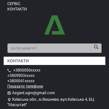
СЕРВІС
КОНТАКТИ
КОНТАКТИ
+3805050xxxxx
+3809903xxxxx
+3805041xxxxx
Показати телефони
A
zga
rd.
agr
o@g
mai
l.c
om
Київська обл., м.Вишневе, вул.Київська 4, БЦ
"Масштаб"