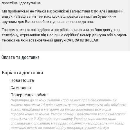
простіше і доступніше.
Ми пропонуємо не тільки високоякісні запчастини
CTP
, але і швидкий
відгук на Ваш запит і як наслідок відправка запчастин будь-яким
зручним для Вас способом в день звернення до нас.
Так само, ми готові підібрати потрібні запчастини на Ваш двигун по
телефону, отримавши від Вас лише серійний номер двигуна або модель
техніки на якій встановлений двигун
CAT, CATERPILLAR.
Оплата та доставка
Варіанти доставки
Нова Пошта
Самовивіз
Повернення і обмін
Відповідно до закону України «про захист прав споживачів» ви
можете протягом 14 днів з моменту покупки повернути або обміняти
товар, придбаний в магазині, за умови виконання всіх норм
передбачених законом. Умови обміну / повернення товару належної
якості стаття 9. Відповідно до закону України «про захист прав
споживачів»: споживач має право обміняти непродовольчий товар
належної якості на аналогічний у продавця, у якого він був