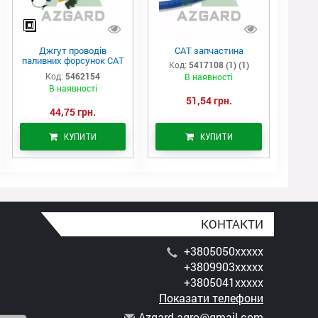
Джгут проводів
САТ запчастина
паливних форсунок CAT
Код:
5417108 (1) (1)
C7/C9 (546-2154)
Код:
5462154
В наявності
В наявності
51,54 грн.
44,75 грн.
КУПИТИ
КУПИТИ
КОНТАКТИ
+3805050xxxxx
+3809903xxxxx
+3805041xxxxx
Показати телефони
A
zga
rd.
agr
o@g
mai
l.c
om