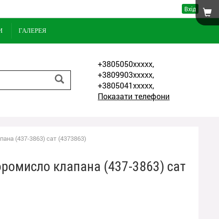
Вхід
И
ГАЛЕРЕЯ
+3805050xxxxx,
+3809903xxxxx,
+3805041xxxxx,
Показати телефони
ана (437-3863) сат (4373863)
оромисло клапана (437-3863) сат