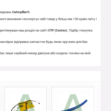
бладнань
Caterpillar®.
го визнання і експортує свій товар у більш ніж 130 країн світу і
реглянувши наш розділ на сайті
CTP (Costex).
Підбір і покупка
як наслідок відправка запчастин будь-яким зручним для Вас
 Вас лише серійний номер двигуна або модель техніки на якій