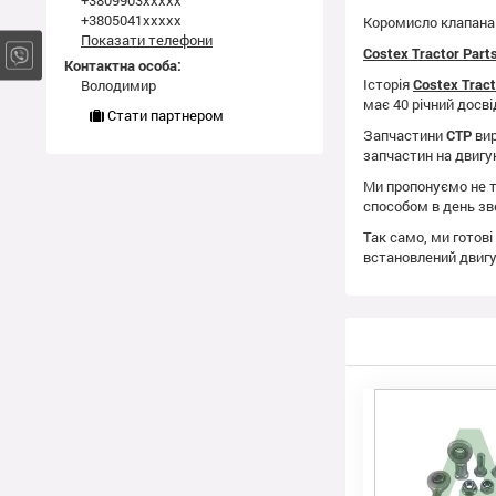
+3809903xxxxx
+3805041xxxxx
Коромисло клапана 
Показати телефони
Costex Tractor Par
Контактна особа:
Історія
Costex Trac
Володимир
має 40 річний досві
Стати партнером
Запчастини
CTP
вир
запчастин на двиг
Ми пропонуємо не т
способом в день зв
Так само, ми готові
встановлений двиг