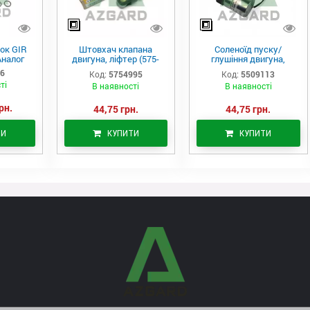
ок GIR
Штовхач клапана
Соленоїд пуску/
Аналог
двигуна, ліфтер (575-
глушіння двигуна,
4995)
актуатор (550-9113)
06
Код:
5754995
Код:
5509113
ті
В наявності
В наявності
рн.
44,75 грн.
44,75 грн.
ТИ
КУПИТИ
КУПИТИ