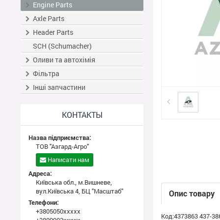
Engine Parts
Axle Parts
Header Parts
SCH (Schumacher)
Оливи та автохімія
Фільтра
Інші запчастини
КОНТАКТЫ
Назва підприємства:
ТОВ "Азгард-Агро"
Написати нам
Адреса:
Київська обл., м.Вишневе,
вул.Київська 4, БЦ "Масштаб"
Опис товару
Телефони:
+3805050xxxxx
Код:4373863 437-38