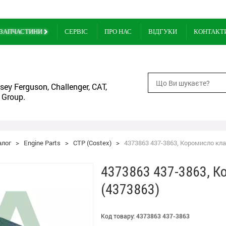
ЗАПЧАСТИНИ
СЕРВІС
ПРО НАС
ВІДГУКИ
КОНТАКТ
ey Ferguson, Challenger, CAT,
 Group.
алог
>
Engine Parts
>
CTP (Costex)
>
4373863 437-3863, Коромисло клап
4373863 437-3863, К
(4373863)
Код товару:
4373863 437-3863