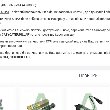
(437-3863) сат (4373863)
ts CTP®
- світовий постачальник якісних запасних частин, для двигунів і о
tor Parts CTP®
бере свій початок з 1980 року. З тих пір
CTP
досяг міжнародно
д.
ізняються високою якістю і доступною ціною, переконайтеся в цьому пе
ун
CAT (CATERPILLAR)
стане простіше і доступніше.
ільки високоякісні запчастини
CTP
, але і швидкий відгук на Ваш запит і 
ернення до нас.
 підібрати потрібні запчастини на Ваш двигун по телефону, отримавши від
ун
CAT, CATERPILLAR.
НОВИНКИ