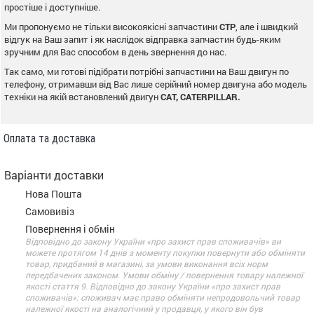
простіше і доступніше.
Ми пропонуємо не тільки високоякісні запчастини
CTP
, але і швидкий
відгук на Ваш запит і як наслідок відправка запчастин будь-яким
зручним для Вас способом в день звернення до нас.
Так само, ми готові підібрати потрібні запчастини на Ваш двигун по
телефону, отримавши від Вас лише серійний номер двигуна або модель
техніки на якій встановлений двигун
CAT, CATERPILLAR.
Оплата та доставка
Варіанти доставки
Нова Пошта
Самовивіз
Повернення і обмін
Відповідно до закону України «про захист прав споживачів» ви
можете протягом 14 днів з моменту покупки повернути або обміняти
товар, придбаний в магазині, за умови виконання всіх норм
передбачених законом. Умови обміну / повернення товару належної
якості стаття 9. Відповідно до закону України «про захист прав
споживачів»: споживач має право обміняти непродовольчий товар
належної якості на аналогічний у продавця, у якого він був