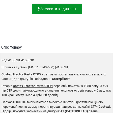
Замовити в один клік
Опис товару
Код:4186781 418-6781
Шпилька турбіни (M10x1.5x40-MM) (4186781)
Costex Tractor Parts CTP®
- світовий постачальник якісних запасних
частин, для двигунів і обладнань
Caterpillar®.
Історія
Costex Tractor Parts CTP®
бере свій початок з 1980 року. З тих
пір
CTP
досяг міжнародного визнання і експортує свій товар у більш ніж
130 країн світу і має 40 річний досвід.
Запчастини
CTP
вирізняються високою якістю і доступною ціною,
переконайтеся в цьому переглянувши наш розділ на сайті
CTP (Costex).
Підбір і покупка запчастин на двигун
CAT (CATERPILLAR)
стане