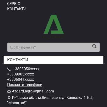
СЕРВІС
КОНТАКТИ
КОНТАКТИ
+3805050xxxxx
+3809903xxxxx
+3805041xxxxx
Показати телефони
A
zga
rd.
agr
o@g
mai
l.c
om
Київська обл., м.Вишневе, вул.Київська 4, БЦ
"Масштаб"