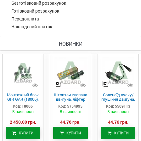
Безготівковий розрахунок
Готівковий розрахунок
Передоплата
Накладений платіж
НОВИНКИ
Монтажний блок
Штовхач клапана
Соленоїд пуску/
GIR GAR (18006),
двигуна, ліфтер
глушіння двигуна,
Аналог
(575-4995)
актуатор (550-
Код:
18006
Код:
5754995
Код:
5509113
9113)
В наявності
В наявності
В наявності
2 450,00 грн.
44,76 грн.
44,76 грн.
КУПИТИ
КУПИТИ
КУПИТИ