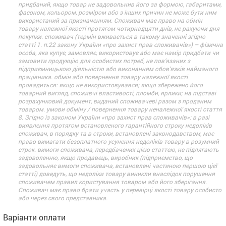
придбаний, якщо товар не задовольнив його за формою, габаритами,
фасоном, кольором, розміром або з інших причин не може бути ним
використаний за призначенням. Споживач має право на обмін
товару належної якості протягом чотирнадцяти днів, не рахуючи дня
покупки. споживач (термін вживається в такому значенні згідно
статті 1. п.22 закону України «про захист прав споживачів») – фізична
особа, яка купує, замовляє, використовує або має намір придбати чи
замовити продукцію для особистих потреб, не пов’язаних з
підприємницькою діяльністю або виконанням обов’язків найманого
працівника. обмін або повернення товару належної якості
провадиться: якщо не використовувався; якщо збережено його
товарний вигляд, споживчі властивості, пломби, ярлики; на підставі
розрахунковий документ, виданий споживачеві разом з проданим
товаром. умови обміну / повернення товару неналежної якості стаття
8. Згідно із законом України «про захист прав споживачів»: в разі
виявлення протягом встановленого гарантійного строку недоліків
споживач, в порядку та в строки, встановлені законодавством, має
право вимагати безоплатного усунення недоліків товару в розумний
строк. вимоги споживача, передбачених цією статтею, не підлягають
задоволенню, якщо продавець, виробник (підприємство, що
задовольняє вимоги споживача, встановлені частиною першою цієї
статті) доведуть, що недоліки товару виникли внаслідок порушення
споживачем правил користування товаром або його зберігання.
Споживач має право брати участь у перевірці якості товару особисто
або через свого представника.
Варіанти оплати