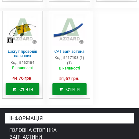
Джгут проводів
САТ запчастина
паливних
Код:
5417108 (1)
форсунок CAT
Код:
5462154
(1)
C7/C9 (546-2154)
В наявності
В наявності
44,76 грн.
51,67 грн.
КУПИТИ
КУПИТИ
ІНФОРМАЦІЯ
ГОЛОВНА СТОРІНКА
ЗАПЧАСТИНИ