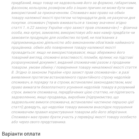
придбаний, якщо товар не задовольнив його за формою, габаритами,
фасоном, кольором, розміром або з інших причин не може бути ним
використаний за призначенням. Споживач має право на обмін
товару належної якості протягом чотирнадцяти днів, не рахуючи дня
покупки. споживач (термін вживається в такому значенні згідно
статті 1. п.22 закону України «про захист прав споживачів») – фізична
особа, яка купує, замовляє, використовує або має намір придбати чи
замовити продукцію для особистих потреб, не пов’язаних з
підприємницькою діяльністю або виконанням обов’язків найманого
працівника. обмін або повернення товару належної якості
провадиться: якщо не використовувався; якщо збережено його
товарний вигляд, споживчі властивості, пломби, ярлики; на підставі
розрахунковий документ, виданий споживачеві разом з проданим
товаром. умови обміну / повернення товару неналежної якості стаття
8. Згідно із законом України «про захист прав споживачів»: в разі
виявлення протягом встановленого гарантійного строку недоліків
споживач, в порядку та в строки, встановлені законодавством, має
право вимагати безоплатного усунення недоліків товару в розумний
строк. вимоги споживача, передбачених цією статтею, не підлягають
задоволенню, якщо продавець, виробник (підприємство, що
задовольняє вимоги споживача, встановлені частиною першою цієї
статті) доведуть, що недоліки товару виникли внаслідок порушення
споживачем правил користування товаром або його зберігання.
Споживач має право брати участь у перевірці якості товару особисто
або через свого представника.
Варіанти оплати