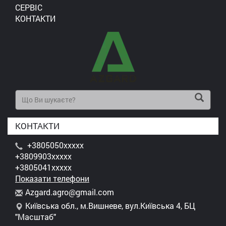
СЕРВІС
КОНТАКТИ
КОНТАКТИ
+3805050xxxxx
+3809903xxxxx
+3805041xxxxx
Показати телефони
A
zga
rd.
agr
o@g
mai
l.c
om
Київська обл., м.Вишневе, вул.Київська 4, БЦ
"Масштаб"