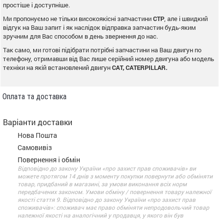
простіше і доступніше.
Ми пропонуємо не тільки високоякісні запчастини
CTP
, але і швидкий
відгук на Ваш запит і як наслідок відправка запчастин будь-яким
зручним для Вас способом в день звернення до нас.
Так само, ми готові підібрати потрібні запчастини на Ваш двигун по
телефону, отримавши від Вас лише серійний номер двигуна або модель
техніки на якій встановлений двигун
CAT, CATERPILLAR.
Оплата та доставка
Варіанти доставки
Нова Пошта
Самовивіз
Повернення і обмін
Відповідно до закону України «про захист прав споживачів» ви
можете протягом 14 днів з моменту покупки повернути або обміняти
товар, придбаний в магазині, за умови виконання всіх норм
передбачених законом. Умови обміну / повернення товару належної
якості стаття 9. Відповідно до закону України «про захист прав
споживачів»: споживач має право обміняти непродовольчий товар
належної якості на аналогічний у продавця, у якого він був