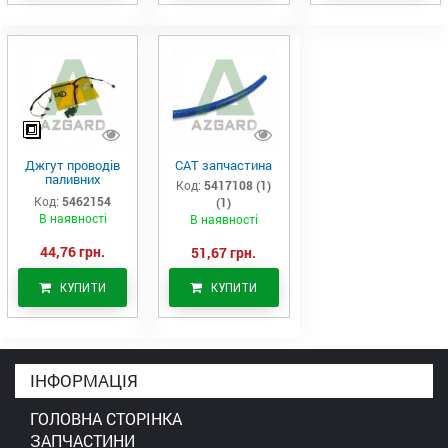
Джгут проводів
САТ запчастина
паливних
Код:
5417108 (1)
форсунок CAT
Код:
5462154
(1)
C7/C9 (546-2154)
В наявності
В наявності
44,76 грн.
51,67 грн.
КУПИТИ
КУПИТИ
ІНФОРМАЦІЯ
ГОЛОВНА СТОРІНКА
ЗАПЧАСТИНИ