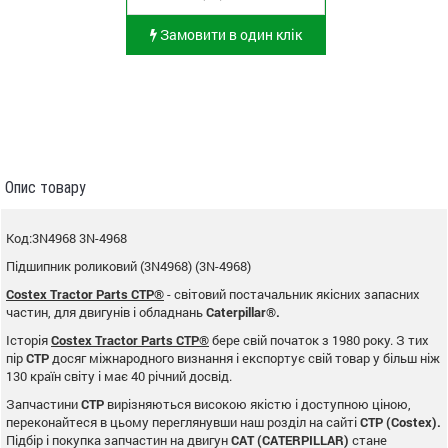
Замовити в один клік
Опис товару
Код:3N4968 3N-4968
Підшипник роликовий (3N4968) (3N-4968)
Costex Tractor Parts CTP®
- світовий постачальник якісних запасних
частин, для двигунів і обладнань
Caterpillar®.
Історія
Costex Tractor Parts CTP®
бере свій початок з 1980 року. З тих
пір
CTP
досяг міжнародного визнання і експортує свій товар у більш ніж
130 країн світу і має 40 річний досвід.
Запчастини
CTP
вирізняються високою якістю і доступною ціною,
переконайтеся в цьому переглянувши наш розділ на сайті
CTP (Costex).
Підбір і покупка запчастин на двигун
CAT (CATERPILLAR)
стане