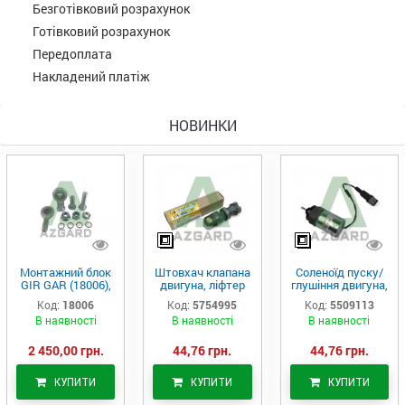
Безготівковий розрахунок
Готівковий розрахунок
Передоплата
Накладений платіж
НОВИНКИ
Монтажний блок
Штовхач клапана
Соленоїд пуску/
GIR GAR (18006),
двигуна, ліфтер
глушіння двигуна,
Аналог
(575-4995)
актуатор (550-
Код:
18006
Код:
5754995
Код:
5509113
9113)
В наявності
В наявності
В наявності
2 450,00 грн.
44,76 грн.
44,76 грн.
КУПИТИ
КУПИТИ
КУПИТИ