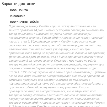
Варіанти доставки
Нова Пошта
Самовивіз
Повернення і обмін
Відповідно до закону України «про захист прав споживачів» ви
можете протягом 14 днів з моменту покупки повернути або обміняти
товар, придбаний в магазині, за умови виконання всіх норм
передбачених законом. Умови обміну / повернення товару належної
якості стаття 9. Відповідно до закону України «про захист прав
споживачів»: споживач має право обміняти непродовольчий товар
належної якості на аналогічний у продавця, у якого він був
придбаний, якщо товар не задовольнив його за формою, габаритами,
фасоном, кольором, розміром або з інших причин не може бути ним
використаний за призначенням. Споживач має право на обмін
товару належної якості протягом чотирнадцяти днів, не рахуючи дня
покупки. споживач (термін вживається в такому значенні згідно
статті 1. п.22 закону України «про захист прав споживачів») – фізична
особа, яка купує, замовляє, використовує або має намір придбати чи
замовити продукцію для особистих потреб, не пов’язаних з
підприємницькою діяльністю або виконанням обов’язків найманого
працівника. обмін або повернення товару належної якості
провадиться: якщо не використовувався; якщо збережено його
товарний вигляд, споживчі властивості, пломби, ярлики; на підставі
розрахунковий документ, виданий споживачеві разом з проданим
товаром. умови обміну / повернення товару неналежної якості стаття
8. Згідно із законом України «про захист прав споживачів»: в разі