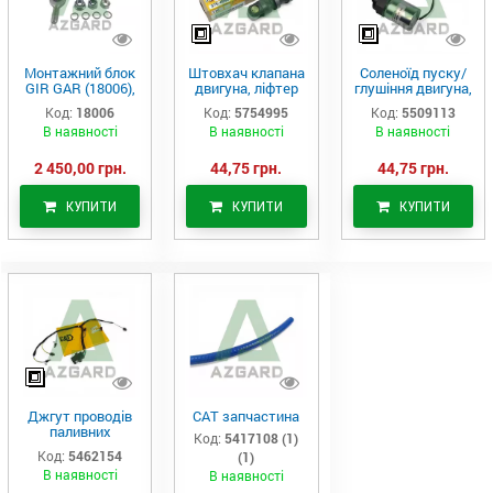
Монтажний блок
Штовхач клапана
Соленоїд пуску/
GIR GAR (18006),
двигуна, ліфтер
глушіння двигуна,
Аналог
(575-4995)
актуатор (550-
Код:
18006
Код:
5754995
Код:
5509113
9113)
В наявності
В наявності
В наявності
2 450,00 грн.
44,75 грн.
44,75 грн.
КУПИТИ
КУПИТИ
КУПИТИ
Джгут проводів
САТ запчастина
паливних
Код:
5417108 (1)
форсунок CAT
Код:
5462154
(1)
C7/C9 (546-2154)
В наявності
В наявності