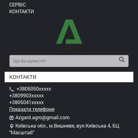
СЕРВІС
КОНТАКТИ
КОНТАКТИ
+3805050xxxxx
+3809903xxxxx
+3805041xxxxx
Показати телефони
A
zga
rd.
agr
o@g
mai
l.c
om
Київська обл., м.Вишневе, вул.Київська 4, БЦ
"Масштаб"