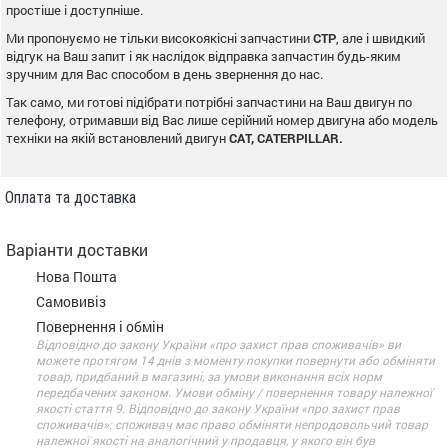
простіше і доступніше.
Ми пропонуємо не тільки високоякісні запчастини
CTP
, але і швидкий
відгук на Ваш запит і як наслідок відправка запчастин будь-яким
зручним для Вас способом в день звернення до нас.
Так само, ми готові підібрати потрібні запчастини на Ваш двигун по
телефону, отримавши від Вас лише серійний номер двигуна або модель
техніки на якій встановлений двигун
CAT, CATERPILLAR.
Оплата та доставка
Варіанти доставки
Нова Пошта
Самовивіз
Повернення і обмін
Відповідно до закону України «про захист прав споживачів» ви
можете протягом 14 днів з моменту покупки повернути або обміняти
товар, придбаний в магазині, за умови виконання всіх норм
передбачених законом. Умови обміну / повернення товару належної
якості стаття 9. Відповідно до закону України «про захист прав
споживачів»: споживач має право обміняти непродовольчий товар
належної якості на аналогічний у продавця, у якого він був