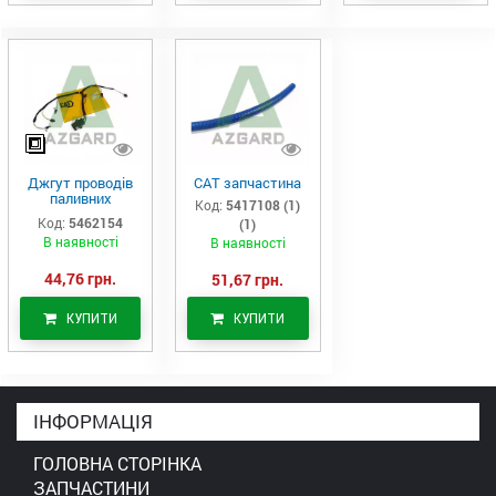
Джгут проводів
САТ запчастина
паливних
Код:
5417108 (1)
форсунок CAT
Код:
5462154
(1)
C7/C9 (546-2154)
В наявності
В наявності
44,76 грн.
51,67 грн.
КУПИТИ
КУПИТИ
ІНФОРМАЦІЯ
ГОЛОВНА СТОРІНКА
ЗАПЧАСТИНИ