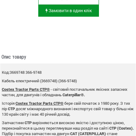
Замовити в один клік
Опис товару
Код:3669748 366-9748
Кабель електричний (3669748) (366-9748)
Costex Tractor Parts CTP®
- світовий постачальник якісних запасних
частин, для двигунів і обладнань
Caterpillar®.
Історія
Costex Tractor Parts CTP®
бере свій початок з 1980 року. З тих
пір
CTP
досяг міжнародного визнання і експортує свій товар у більш ніж
130 країн світу і має 40 річний досвід.
Запчастини
CTP
вирізняються високою якістю і доступною ціною,
переконайтеся в цьому переглянувши наш розділ на сайті
CTP (Costex).
Підбір і покупка запчастин на двигун
CAT (CATERPILLAR)
стане