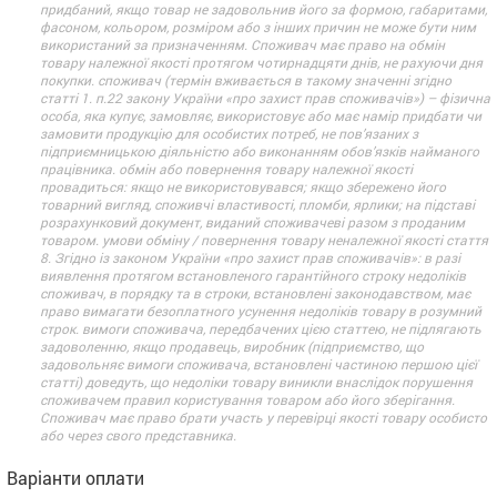
придбаний, якщо товар не задовольнив його за формою, габаритами,
фасоном, кольором, розміром або з інших причин не може бути ним
використаний за призначенням. Споживач має право на обмін
товару належної якості протягом чотирнадцяти днів, не рахуючи дня
покупки. споживач (термін вживається в такому значенні згідно
статті 1. п.22 закону України «про захист прав споживачів») – фізична
особа, яка купує, замовляє, використовує або має намір придбати чи
замовити продукцію для особистих потреб, не пов’язаних з
підприємницькою діяльністю або виконанням обов’язків найманого
працівника. обмін або повернення товару належної якості
провадиться: якщо не використовувався; якщо збережено його
товарний вигляд, споживчі властивості, пломби, ярлики; на підставі
розрахунковий документ, виданий споживачеві разом з проданим
товаром. умови обміну / повернення товару неналежної якості стаття
8. Згідно із законом України «про захист прав споживачів»: в разі
виявлення протягом встановленого гарантійного строку недоліків
споживач, в порядку та в строки, встановлені законодавством, має
право вимагати безоплатного усунення недоліків товару в розумний
строк. вимоги споживача, передбачених цією статтею, не підлягають
задоволенню, якщо продавець, виробник (підприємство, що
задовольняє вимоги споживача, встановлені частиною першою цієї
статті) доведуть, що недоліки товару виникли внаслідок порушення
споживачем правил користування товаром або його зберігання.
Споживач має право брати участь у перевірці якості товару особисто
або через свого представника.
Варіанти оплати