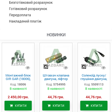
Безготівковий розрахунок
Готівковий розрахунок
Передоплата
Накладений платіж
НОВИНКИ
Монтажний блок
Штовхач клапана
Соленоїд пуску/
GIR GAR (18006),
двигуна, ліфтер
глушіння двигуна,
Аналог
(575-4995)
актуатор (550-
Код:
18006
Код:
5754995
Код:
5509113
9113)
В наявності
В наявності
В наявності
2 450,00 грн.
44,76 грн.
44,76 грн.
КУПИТИ
КУПИТИ
КУПИТИ