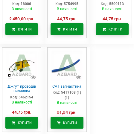
Аналог
(575-4995)
актуатор (550-
Код:
18006
Код:
5754995
Код:
5509113
9113)
В наявності
В наявності
В наявності
2 450,00 грн.
44,75 грн.
44,75 грн.
КУПИТИ
КУПИТИ
КУПИТИ
Джгут проводів
САТ запчастина
паливних
Код:
5417108 (1)
форсунок CAT
Код:
5462154
(1)
C7/C9 (546-2154)
В наявності
В наявності
44,75 грн.
51,54 грн.
КУПИТИ
КУПИТИ