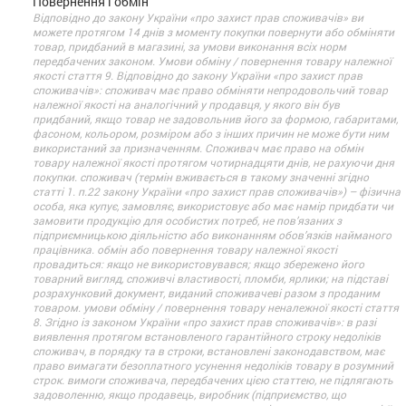
Повернення і обмін
Відповідно до закону України «про захист прав споживачів» ви
можете протягом 14 днів з моменту покупки повернути або обміняти
товар, придбаний в магазині, за умови виконання всіх норм
передбачених законом. Умови обміну / повернення товару належної
якості стаття 9. Відповідно до закону України «про захист прав
споживачів»: споживач має право обміняти непродовольчий товар
належної якості на аналогічний у продавця, у якого він був
придбаний, якщо товар не задовольнив його за формою, габаритами,
фасоном, кольором, розміром або з інших причин не може бути ним
використаний за призначенням. Споживач має право на обмін
товару належної якості протягом чотирнадцяти днів, не рахуючи дня
покупки. споживач (термін вживається в такому значенні згідно
статті 1. п.22 закону України «про захист прав споживачів») – фізична
особа, яка купує, замовляє, використовує або має намір придбати чи
замовити продукцію для особистих потреб, не пов’язаних з
підприємницькою діяльністю або виконанням обов’язків найманого
працівника. обмін або повернення товару належної якості
провадиться: якщо не використовувався; якщо збережено його
товарний вигляд, споживчі властивості, пломби, ярлики; на підставі
розрахунковий документ, виданий споживачеві разом з проданим
товаром. умови обміну / повернення товару неналежної якості стаття
8. Згідно із законом України «про захист прав споживачів»: в разі
виявлення протягом встановленого гарантійного строку недоліків
споживач, в порядку та в строки, встановлені законодавством, має
право вимагати безоплатного усунення недоліків товару в розумний
строк. вимоги споживача, передбачених цією статтею, не підлягають
задоволенню, якщо продавець, виробник (підприємство, що