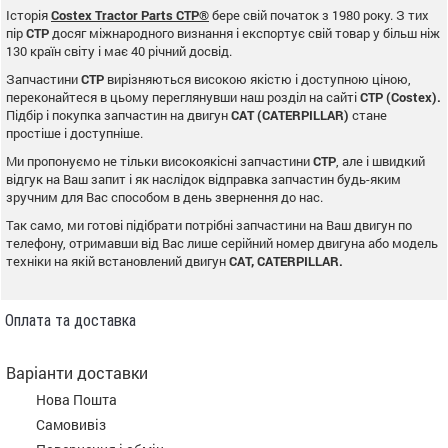
Історія
Costex Tractor Parts CTP®
бере свій початок з 1980 року. З тих
пір
CTP
досяг міжнародного визнання і експортує свій товар у більш ніж
130 країн світу і має 40 річний досвід.
Запчастини
CTP
вирізняються високою якістю і доступною ціною,
переконайтеся в цьому переглянувши наш розділ на сайті
CTP (Costex).
Підбір і покупка запчастин на двигун
CAT (CATERPILLAR)
стане
простіше і доступніше.
Ми пропонуємо не тільки високоякісні запчастини
CTP
, але і швидкий
відгук на Ваш запит і як наслідок відправка запчастин будь-яким
зручним для Вас способом в день звернення до нас.
Так само, ми готові підібрати потрібні запчастини на Ваш двигун по
телефону, отримавши від Вас лише серійний номер двигуна або модель
техніки на якій встановлений двигун
CAT, CATERPILLAR.
Оплата та доставка
Варіанти доставки
Нова Пошта
Самовивіз