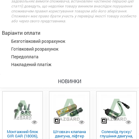
задовольняє вимоги споживача, встановлені частиною першою цієї
статті) доведуть, що недоліки товару виникли внаслідок порушення
споживачем правил користування товаром або його зберігання.
Споживач має право брати участь у перевірці якості товару особисто
або через свого представника.
Варіанти оплати
Безготівковий розрахунок
Готівковий розрахунок
Передоплата
Накладений платіж
НОВИНКИ
Монтажний блок
Штовхач клапана
Соленоїд пуску/
GIR GAR (18006),
двигуна, ліфтер
глушіння двигуна,