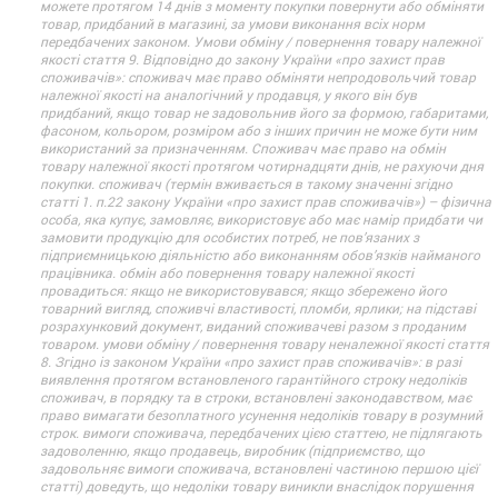
можете протягом 14 днів з моменту покупки повернути або обміняти
товар, придбаний в магазині, за умови виконання всіх норм
передбачених законом. Умови обміну / повернення товару належної
якості стаття 9. Відповідно до закону України «про захист прав
споживачів»: споживач має право обміняти непродовольчий товар
належної якості на аналогічний у продавця, у якого він був
придбаний, якщо товар не задовольнив його за формою, габаритами,
фасоном, кольором, розміром або з інших причин не може бути ним
використаний за призначенням. Споживач має право на обмін
товару належної якості протягом чотирнадцяти днів, не рахуючи дня
покупки. споживач (термін вживається в такому значенні згідно
статті 1. п.22 закону України «про захист прав споживачів») – фізична
особа, яка купує, замовляє, використовує або має намір придбати чи
замовити продукцію для особистих потреб, не пов’язаних з
підприємницькою діяльністю або виконанням обов’язків найманого
працівника. обмін або повернення товару належної якості
провадиться: якщо не використовувався; якщо збережено його
товарний вигляд, споживчі властивості, пломби, ярлики; на підставі
розрахунковий документ, виданий споживачеві разом з проданим
товаром. умови обміну / повернення товару неналежної якості стаття
8. Згідно із законом України «про захист прав споживачів»: в разі
виявлення протягом встановленого гарантійного строку недоліків
споживач, в порядку та в строки, встановлені законодавством, має
право вимагати безоплатного усунення недоліків товару в розумний
строк. вимоги споживача, передбачених цією статтею, не підлягають
задоволенню, якщо продавець, виробник (підприємство, що
задовольняє вимоги споживача, встановлені частиною першою цієї
статті) доведуть, що недоліки товару виникли внаслідок порушення