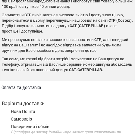
пір
CTP
досяг міжнародного визнання і експортує свій товар у більш ніж
130 країн світу і має 40 річний досвід.
Запчастини
CTP
вирізняються високою якістю і доступною ціною,
переконайтеся в цьому переглянувши наш розділ на сайті
CTP (Costex).
Підбір і покупка запчастин на двигун
CAT (CATERPILLAR)
стане
простіше і доступніше.
Ми пропонуємо не тільки високоякісні запчастини
CTP
, але і швидкий
відгук на Ваш запит і як наслідок відправка запчастин будь-яким
зручним для Вас способом в день звернення до нас.
Так само, ми готові підібрати потрібні запчастини на Ваш двигун по
телефону, отримавши від Вас лише серійний номер двигуна або модель
техніки на якій встановлений двигун
CAT, CATERPILLAR.
Оплата та доставка
Варіанти доставки
Нова Пошта
Самовивіз
Повернення і обмін
Відповідно до закону України «про захист прав споживачів» ви