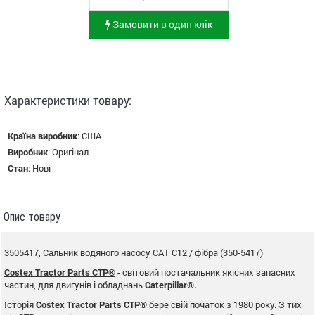
Замовити в один клік
Характеристики товару:
Країна виробник
:
США
Виробник
:
Оригінал
Стан
:
Нові
Опис товару
3505417, Сальник водяного насосу CAT C12 / фібра (350-5417)
Costex Tractor Parts CTP®
- світовий постачальник якісних запасних
частин, для двигунів і обладнань
Caterpillar®.
Історія
Costex Tractor Parts CTP®
бере свій початок з 1980 року. З тих