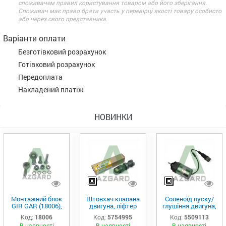
споживачем правил користування товаром або його зберігання.
Споживач має право брати участь у перевірці якості товару особисто
або через свого представника.
Варіанти оплати
Безготівковий розрахунок
Готівковий розрахунок
Передоплата
Накладений платіж
НОВИНКИ
Монтажний блок
Штовхач клапана
Соленоїд пуску/
GIR GAR (18006),
двигуна, ліфтер
глушіння двигуна,
Аналог
(575-4995)
актуатор (550-
Код:
18006
Код:
5754995
Код:
5509113
9113)
В наявності
В наявності
В наявності