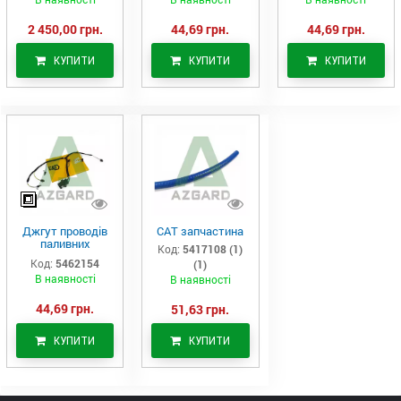
2 450,00 грн.
44,69 грн.
44,69 грн.
КУПИТИ
КУПИТИ
КУПИТИ
Джгут проводів
САТ запчастина
паливних
Код:
5417108 (1)
форсунок CAT
Код:
5462154
(1)
C7/C9 (546-2154)
В наявності
В наявності
44,69 грн.
51,63 грн.
КУПИТИ
КУПИТИ