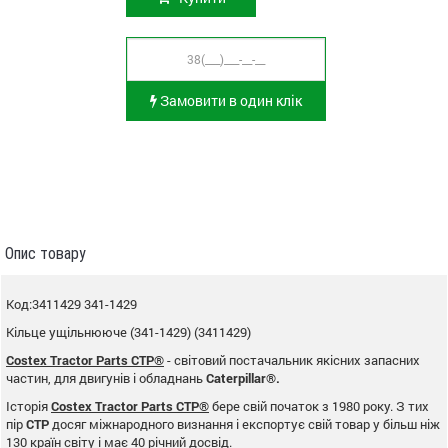
Замовити в один клік
Опис товару
Код:3411429 341-1429
Кільце ущільнююче (341-1429) (3411429)
Costex Tractor Parts CTP®
- світовий постачальник якісних запасних
частин, для двигунів і обладнань
Caterpillar®.
Історія
Costex Tractor Parts CTP®
бере свій початок з 1980 року. З тих
пір
CTP
досяг міжнародного визнання і експортує свій товар у більш ніж
130 країн світу і має 40 річний досвід.