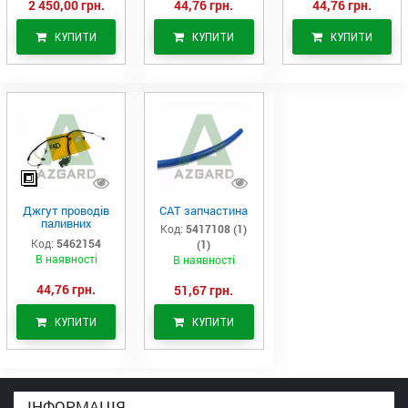
2 450,00 грн.
44,76 грн.
44,76 грн.
КУПИТИ
КУПИТИ
КУПИТИ
Джгут проводів
САТ запчастина
паливних
Код:
5417108 (1)
форсунок CAT
Код:
5462154
(1)
C7/C9 (546-2154)
В наявності
В наявності
44,76 грн.
51,67 грн.
КУПИТИ
КУПИТИ
ІНФОРМАЦІЯ