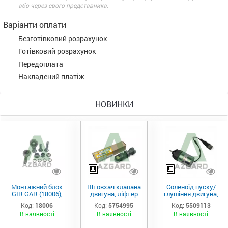
або через свого представника.
Варіанти оплати
Безготівковий розрахунок
Готівковий розрахунок
Передоплата
Накладений платіж
НОВИНКИ
Монтажний блок
Штовхач клапана
Соленоїд пуску/
GIR GAR (18006),
двигуна, ліфтер
глушіння двигуна,
Аналог
(575-4995)
актуатор (550-
Код:
18006
Код:
5754995
Код:
5509113
9113)
В наявності
В наявності
В наявності