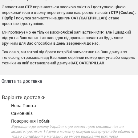
Запчастини
CTP
вирізняються високою якістю і доступною ціною,
переконайтеся в цьому переглянувши наш розділ на сайті
CTP (Costex).
Підбір і покупка запчастин на двигун
CAT (CATERPILLAR)
стане
простіше і доступніше.
Ми пропонуємо не тільки високоякісні запчастини
CTP
, але і швидкий
відгук на Ваш запит і як наслідок відправка запчастин будь-яким
зручним для Вас способом в день звернення до нас.
Так само, ми готові підібрати потрібні запчастини на Ваш двигун по
телефону, отримавши від Вас лише серійний номер двигуна або модель
техніки на якій встановлений двигун
CAT, CATERPILLAR.
Оплата та доставка
Варіанти доставки
Нова Пошта
Самовивіз
Повернення і обмін
Відповідно до закону України «про захист прав споживачів» ви
можете протягом 14 днів з моменту покупки повернути або обміняти
товар, придбаний в магазині, за умови виконання всіх норм