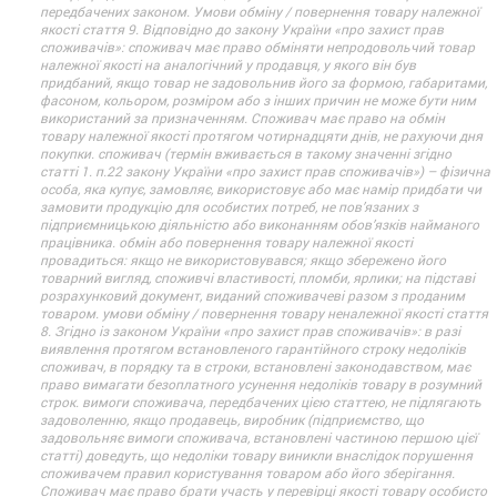
передбачених законом. Умови обміну / повернення товару належної
якості стаття 9. Відповідно до закону України «про захист прав
споживачів»: споживач має право обміняти непродовольчий товар
належної якості на аналогічний у продавця, у якого він був
придбаний, якщо товар не задовольнив його за формою, габаритами,
фасоном, кольором, розміром або з інших причин не може бути ним
використаний за призначенням. Споживач має право на обмін
товару належної якості протягом чотирнадцяти днів, не рахуючи дня
покупки. споживач (термін вживається в такому значенні згідно
статті 1. п.22 закону України «про захист прав споживачів») – фізична
особа, яка купує, замовляє, використовує або має намір придбати чи
замовити продукцію для особистих потреб, не пов’язаних з
підприємницькою діяльністю або виконанням обов’язків найманого
працівника. обмін або повернення товару належної якості
провадиться: якщо не використовувався; якщо збережено його
товарний вигляд, споживчі властивості, пломби, ярлики; на підставі
розрахунковий документ, виданий споживачеві разом з проданим
товаром. умови обміну / повернення товару неналежної якості стаття
8. Згідно із законом України «про захист прав споживачів»: в разі
виявлення протягом встановленого гарантійного строку недоліків
споживач, в порядку та в строки, встановлені законодавством, має
право вимагати безоплатного усунення недоліків товару в розумний
строк. вимоги споживача, передбачених цією статтею, не підлягають
задоволенню, якщо продавець, виробник (підприємство, що
задовольняє вимоги споживача, встановлені частиною першою цієї
статті) доведуть, що недоліки товару виникли внаслідок порушення
споживачем правил користування товаром або його зберігання.
Споживач має право брати участь у перевірці якості товару особисто