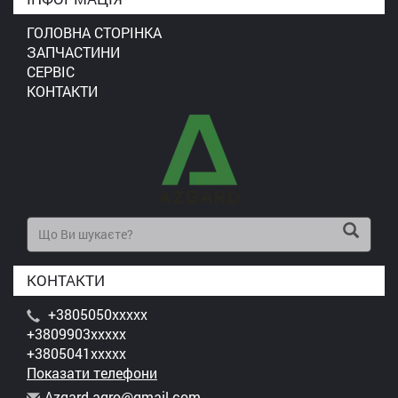
ГОЛОВНА СТОРІНКА
ЗАПЧАСТИНИ
СЕРВІС
КОНТАКТИ
КОНТАКТИ
+3805050xxxxx
+3809903xxxxx
+3805041xxxxx
Показати телефони
A
zga
rd.
agr
o@g
mai
l.c
om