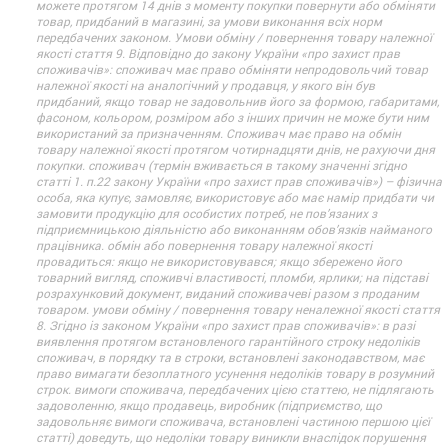
можете протягом 14 днів з моменту покупки повернути або обміняти
товар, придбаний в магазині, за умови виконання всіх норм
передбачених законом. Умови обміну / повернення товару належної
якості стаття 9. Відповідно до закону України «про захист прав
споживачів»: споживач має право обміняти непродовольчий товар
належної якості на аналогічний у продавця, у якого він був
придбаний, якщо товар не задовольнив його за формою, габаритами,
фасоном, кольором, розміром або з інших причин не може бути ним
використаний за призначенням. Споживач має право на обмін
товару належної якості протягом чотирнадцяти днів, не рахуючи дня
покупки. споживач (термін вживається в такому значенні згідно
статті 1. п.22 закону України «про захист прав споживачів») – фізична
особа, яка купує, замовляє, використовує або має намір придбати чи
замовити продукцію для особистих потреб, не пов’язаних з
підприємницькою діяльністю або виконанням обов’язків найманого
працівника. обмін або повернення товару належної якості
провадиться: якщо не використовувався; якщо збережено його
товарний вигляд, споживчі властивості, пломби, ярлики; на підставі
розрахунковий документ, виданий споживачеві разом з проданим
товаром. умови обміну / повернення товару неналежної якості стаття
8. Згідно із законом України «про захист прав споживачів»: в разі
виявлення протягом встановленого гарантійного строку недоліків
споживач, в порядку та в строки, встановлені законодавством, має
право вимагати безоплатного усунення недоліків товару в розумний
строк. вимоги споживача, передбачених цією статтею, не підлягають
задоволенню, якщо продавець, виробник (підприємство, що
задовольняє вимоги споживача, встановлені частиною першою цієї
статті) доведуть, що недоліки товару виникли внаслідок порушення