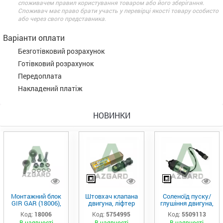
споживачем правил користування товаром або його зберігання.
Споживач має право брати участь у перевірці якості товару особисто
або через свого представника.
Варіанти оплати
Безготівковий розрахунок
Готівковий розрахунок
Передоплата
Накладений платіж
НОВИНКИ
Монтажний блок
Штовхач клапана
Соленоїд пуску/
GIR GAR (18006),
двигуна, ліфтер
глушіння двигуна,
Аналог
(575-4995)
актуатор (550-
Код:
18006
Код:
5754995
Код:
5509113
9113)
В наявності
В наявності
В наявності