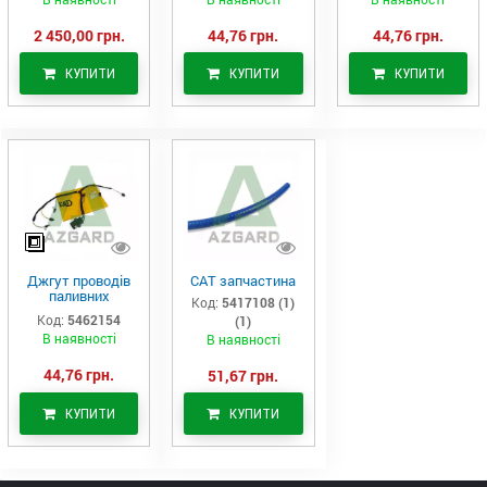
2 450,00 грн.
44,76 грн.
44,76 грн.
КУПИТИ
КУПИТИ
КУПИТИ
Джгут проводів
САТ запчастина
паливних
Код:
5417108 (1)
форсунок CAT
Код:
5462154
(1)
C7/C9 (546-2154)
В наявності
В наявності
44,76 грн.
51,67 грн.
КУПИТИ
КУПИТИ