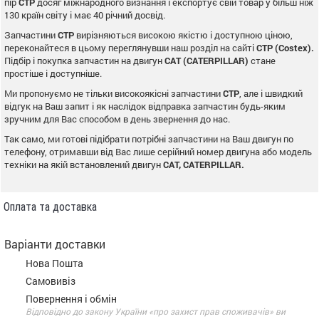
пір
CTP
досяг міжнародного визнання і експортує свій товар у більш ніж
130 країн світу і має 40 річний досвід.
Запчастини
CTP
вирізняються високою якістю і доступною ціною,
переконайтеся в цьому переглянувши наш розділ на сайті
CTP (Costex).
Підбір і покупка запчастин на двигун
CAT (CATERPILLAR)
стане
простіше і доступніше.
Ми пропонуємо не тільки високоякісні запчастини
CTP
, але і швидкий
відгук на Ваш запит і як наслідок відправка запчастин будь-яким
зручним для Вас способом в день звернення до нас.
Так само, ми готові підібрати потрібні запчастини на Ваш двигун по
телефону, отримавши від Вас лише серійний номер двигуна або модель
техніки на якій встановлений двигун
CAT, CATERPILLAR.
Оплата та доставка
Варіанти доставки
Нова Пошта
Самовивіз
Повернення і обмін
Відповідно до закону України «про захист прав споживачів» ви