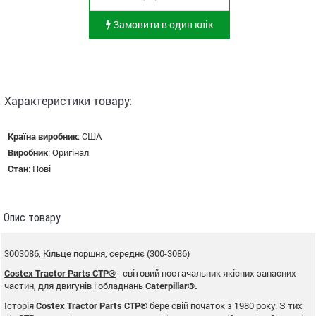
Замовити в один клік
Характеристики товару:
Країна виробник
:
США
Виробник
:
Оригінал
Стан
:
Нові
Опис товару
3003086, Кільце поршня, середнє (300-3086)
Costex Tractor Parts CTP®
- світовий постачальник якісних запасних
частин, для двигунів і обладнань
Caterpillar®.
Історія
Costex Tractor Parts CTP®
бере свій початок з 1980 року. З тих