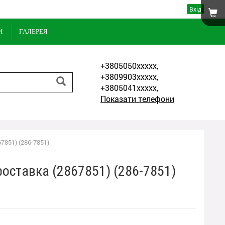
Вхід
И
ГАЛЕРЕЯ
+3805050xxxxx,
+3809903xxxxx,
+3805041xxxxx,
Показати телефони
7851) (286-7851)
роставка (2867851) (286-7851)