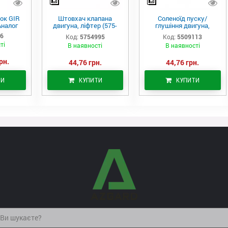
ок GIR
Штовхач клапана
Соленоїд пуску/
Аналог
двигуна, ліфтер (575-
глушіння двигуна,
4995)
актуатор (550-9113)
06
Код:
5754995
Код:
5509113
ті
В наявності
В наявності
рн.
44,76 грн.
44,76 грн.
ТИ
КУПИТИ
КУПИТИ