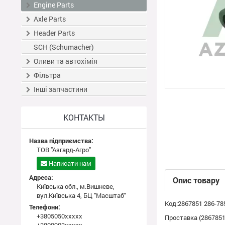
Engine Parts
Axle Parts
Header Parts
SCH (Schumacher)
Оливи та автохімія
Фільтра
Інші запчастини
КОНТАКТЫ
Назва підприємства:
ТОВ "Азгард-Агро"
Написати нам
Адреса:
Опис товару
Київська обл., м.Вишневе,
вул.Київська 4, БЦ "Масштаб"
Код:2867851 286-78
Телефони:
+3805050xxxxx
Проставка (2867851)