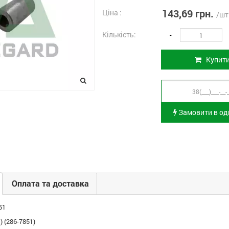
143,69 грн.
Ціна :
/шт
Кількість:
-
Купит
Замовити в оди
Оплата та доставка
51
 (286-7851)