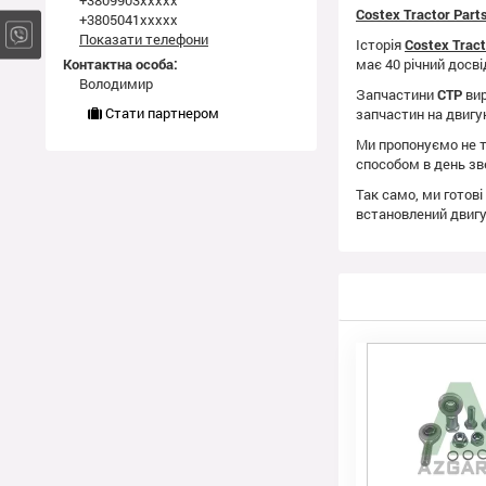
+3809903xxxxx
Costex Tractor Par
+3805041xxxxx
Показати телефони
Історія
Costex Trac
Контактна особа:
має 40 річний досві
Володимир
Запчастини
CTP
вир
Стати партнером
запчастин на двиг
Ми пропонуємо не т
способом в день зв
Так само, ми готові
встановлений двиг