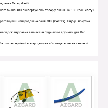
бладнань
Caterpillar®.
го визнання і експортує свій товар у більш ніж 130 країн світу і
реглянувши наш розділ на сайті
CTP (Costex).
Підбір і покупка
як наслідок відправка запчастин будь-яким зручним для Вас
 Вас лише серійний номер двигуна або модель техніки на якій