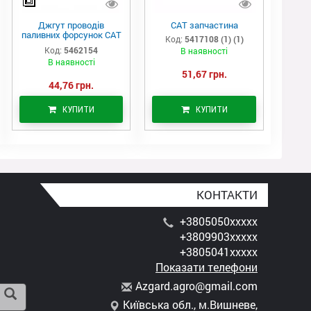
Джгут проводів
САТ запчастина
паливних форсунок CAT
Код:
5417108 (1) (1)
C7/C9 (546-2154)
Код:
5462154
В наявності
В наявності
51,67 грн.
44,76 грн.
КУПИТИ
КУПИТИ
КОНТАКТИ
+3805050xxxxx
+3809903xxxxx
+3805041xxxxx
Показати телефони
A
zga
rd.
agr
o@g
mai
l.c
om
Київська обл., м.Вишневе,