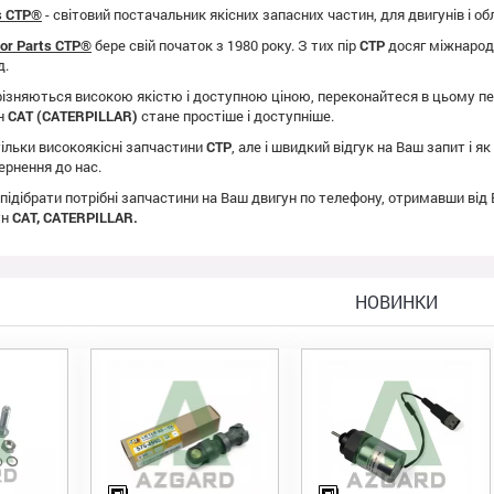
ts CTP®
- світовий постачальник якісних запасних частин, для двигунів і о
tor Parts CTP®
бере свій початок з 1980 року. З тих пір
CTP
досяг міжнародно
д.
ізняються високою якістю і доступною ціною, переконайтеся в цьому пе
ун
CAT (CATERPILLAR)
стане простіше і доступніше.
ільки високоякісні запчастини
CTP
, але і швидкий відгук на Ваш запит і 
ернення до нас.
 підібрати потрібні запчастини на Ваш двигун по телефону, отримавши від
ун
CAT, CATERPILLAR.
НОВИНКИ