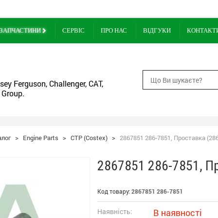
ЗАПЧАСТИНИ
СЕРВІС
ПРО НАС
ВІДГУКИ
КОНТАКТ
ey Ferguson, Challenger, CAT,
 Group.
алог
>
Engine Parts
>
CTP (Costex)
>
2867851 286-7851, Проставка (286
2867851 286-7851, П
Код товару:
2867851 286-7851
Наявність:
В наявності