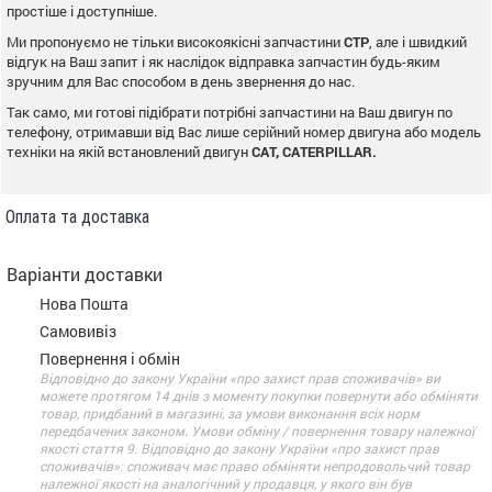
простіше і доступніше.
Ми пропонуємо не тільки високоякісні запчастини
CTP
, але і швидкий
відгук на Ваш запит і як наслідок відправка запчастин будь-яким
зручним для Вас способом в день звернення до нас.
Так само, ми готові підібрати потрібні запчастини на Ваш двигун по
телефону, отримавши від Вас лише серійний номер двигуна або модель
техніки на якій встановлений двигун
CAT, CATERPILLAR.
Оплата та доставка
Варіанти доставки
Нова Пошта
Самовивіз
Повернення і обмін
Відповідно до закону України «про захист прав споживачів» ви
можете протягом 14 днів з моменту покупки повернути або обміняти
товар, придбаний в магазині, за умови виконання всіх норм
передбачених законом. Умови обміну / повернення товару належної
якості стаття 9. Відповідно до закону України «про захист прав
споживачів»: споживач має право обміняти непродовольчий товар
належної якості на аналогічний у продавця, у якого він був