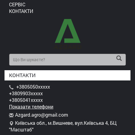
СЕРВІС
КОНТАКТИ
КОНТАКТИ
+3805050xxxxx
+3809903xxxxx
+3805041xxxxx
Показати телефони
A
zga
rd.
agr
o@g
mai
l.c
om
Київська обл., м.Вишневе, вул.Київська 4, БЦ
"Масштаб"