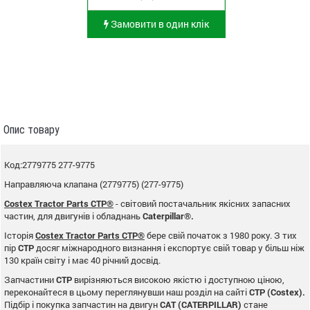
Замовити в один клік
Опис товару
Код:2779775 277-9775
Направляюча клапана (2779775) (277-9775)
Costex Tractor Parts CTP®
- світовий постачальник якісних запасних
частин, для двигунів і обладнань
Caterpillar®.
Історія
Costex Tractor Parts CTP®
бере свій початок з 1980 року. З тих
пір
CTP
досяг міжнародного визнання і експортує свій товар у більш ніж
130 країн світу і має 40 річний досвід.
Запчастини
CTP
вирізняються високою якістю і доступною ціною,
переконайтеся в цьому переглянувши наш розділ на сайті
CTP (Costex).
Підбір і покупка запчастин на двигун
CAT (CATERPILLAR)
стане