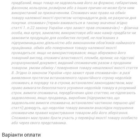
придбаний, якщо товар не задовольнив його за формою, габаритами,
фасоном, кольором, розміром або з інших причин не може бути ним
використаний за призначенням. Споживач має право на обмін
товару належної якості протягом чотирнадцяти днів, не рахуючи дня
покупки. споживач (термін вживається в такому значенні згідно
статті 1. п.22 закону України «про захист прав споживачів») – фізична
особа, яка купує, замовляє, використовує або має намір придбати чи
замовити продукцію для особистих потреб, не пов’язаних з
підприємницькою діяльністю або виконанням обов’язків найманого
працівника. обмін або повернення товару належної якості
провадиться: якщо не використовувався; якщо збережено його
товарний вигляд, споживчі властивості, пломби, ярлики; на підставі
розрахунковий документ, виданий споживачеві разом з проданим
товаром. умови обміну / повернення товару неналежної якості стаття
8. Згідно із законом України «про захист прав споживачів»: в разі
виявлення протягом встановленого гарантійного строку недоліків
споживач, в порядку та в строки, встановлені законодавством, має
право вимагати безоплатного усунення недоліків товару в розумний
строк. вимоги споживача, передбачених цією статтею, не підлягають
задоволенню, якщо продавець, виробник (підприємство, що
задовольняє вимоги споживача, встановлені частиною першою цієї
статті) доведуть, що недоліки товару виникли внаслідок порушення
споживачем правил користування товаром або його зберігання.
Споживач має право брати участь у перевірці якості товару особисто
або через свого представника.
Варіанти оплати