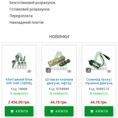
Безготівковий розрахунок
Готівковий розрахунок
Передоплата
Накладений платіж
НОВИНКИ
Монтажний блок
Штовхач клапана
Соленоїд пуску/
GIR GAR (18006),
двигуна, ліфтер
глушіння двигуна,
Аналог
(575-4995)
актуатор (550-
Код:
18006
Код:
5754995
Код:
5509113
9113)
В наявності
В наявності
В наявності
2 450,00 грн.
44,76 грн.
44,76 грн.
КУПИТИ
КУПИТИ
КУПИТИ