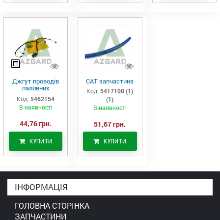
Джгут проводів
САТ запчастина
паливних
Код:
5417108 (1)
форсунок CAT
Код:
5462154
(1)
C7/C9 (546-2154)
В наявності
В наявності
44,76 грн.
51,67 грн.
КУПИТИ
КУПИТИ
ІНФОРМАЦІЯ
ГОЛОВНА СТОРІНКА
ЗАПЧАСТИНИ