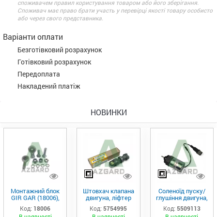
споживачем правил користування товаром або його зберігання.
Споживач має право брати участь у перевірці якості товару особисто
або через свого представника.
Варіанти оплати
Безготівковий розрахунок
Готівковий розрахунок
Передоплата
Накладений платіж
НОВИНКИ
Монтажний блок
Штовхач клапана
Соленоїд пуску/
GIR GAR (18006),
двигуна, ліфтер
глушіння двигуна,
Аналог
(575-4995)
актуатор (550-
Код:
18006
Код:
5754995
Код:
5509113
9113)
В наявності
В наявності
В наявності