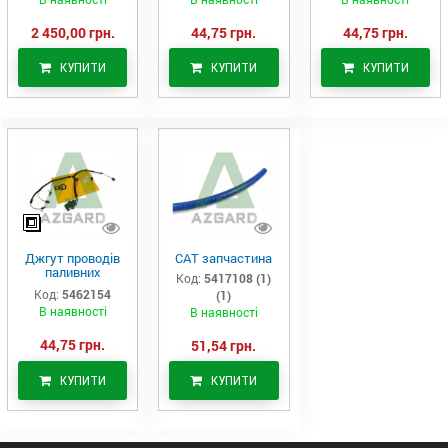
2 450,00 грн.
44,75 грн.
44,75 грн.
КУПИТИ
КУПИТИ
КУПИТИ
Джгут проводів
САТ запчастина
паливних
Код:
5417108 (1)
форсунок CAT
Код:
5462154
(1)
C7/C9 (546-2154)
В наявності
В наявності
44,75 грн.
51,54 грн.
КУПИТИ
КУПИТИ