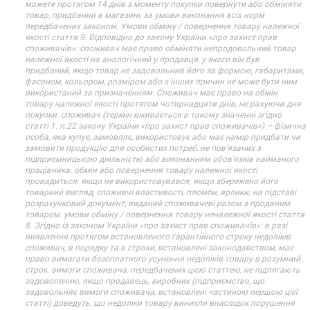
можете протягом 14 днів з моменту покупки повернути або обміняти
товар, придбаний в магазині, за умови виконання всіх норм
передбачених законом. Умови обміну / повернення товару належної
якості стаття 9. Відповідно до закону України «про захист прав
споживачів»: споживач має право обміняти непродовольчий товар
належної якості на аналогічний у продавця, у якого він був
придбаний, якщо товар не задовольнив його за формою, габаритами,
фасоном, кольором, розміром або з інших причин не може бути ним
використаний за призначенням. Споживач має право на обмін
товару належної якості протягом чотирнадцяти днів, не рахуючи дня
покупки. споживач (термін вживається в такому значенні згідно
статті 1. п.22 закону України «про захист прав споживачів») – фізична
особа, яка купує, замовляє, використовує або має намір придбати чи
замовити продукцію для особистих потреб, не пов’язаних з
підприємницькою діяльністю або виконанням обов’язків найманого
працівника. обмін або повернення товару належної якості
провадиться: якщо не використовувався; якщо збережено його
товарний вигляд, споживчі властивості, пломби, ярлики; на підставі
розрахунковий документ, виданий споживачеві разом з проданим
товаром. умови обміну / повернення товару неналежної якості стаття
8. Згідно із законом України «про захист прав споживачів»: в разі
виявлення протягом встановленого гарантійного строку недоліків
споживач, в порядку та в строки, встановлені законодавством, має
право вимагати безоплатного усунення недоліків товару в розумний
строк. вимоги споживача, передбачених цією статтею, не підлягають
задоволенню, якщо продавець, виробник (підприємство, що
задовольняє вимоги споживача, встановлені частиною першою цієї
статті) доведуть, що недоліки товару виникли внаслідок порушення