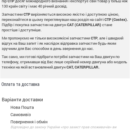
пір
CTP
досяг міжнародного визнання і експортує свій товар у більш ніж
130 країн світу і має 40 річний досвід.
Запчастини
CTP
вирізняються високою якістю і доступною ціною,
переконайтеся в цьому переглянувши наш розділ на сайті
CTP (Costex).
Підбір і покупка запчастин на двигун
CAT (CATERPILLAR)
стане
простіше і доступніше.
Ми пропонуємо не тільки високоякісні запчастини
CTP
, але і швидкий
відгук на Ваш запит і як наслідок відправка запчастин будь-яким
зручним для Вас способом в день звернення до нас.
Так само, ми готові підібрати потрібні запчастини на Ваш двигун по
телефону, отримавши від Вас лише серійний номер двигуна або модель
техніки на якій встановлений двигун
CAT, CATERPILLAR.
Оплата та доставка
Варіанти доставки
Нова Пошта
Самовивіз
Повернення і обмін
Відповідно до закону України «про захист прав споживачів» ви