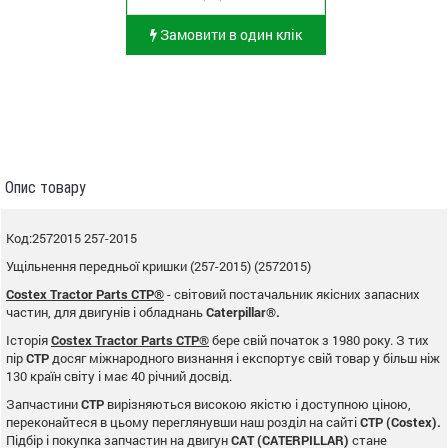
Замовити в один клік
Опис товару
Код:2572015 257-2015
Ущільнення передньої кришки (257-2015) (2572015)
Costex Tractor Parts CTP®
- світовий постачальник якісних запасних
частин, для двигунів і обладнань
Caterpillar®.
Історія
Costex Tractor Parts CTP®
бере свій початок з 1980 року. З тих
пір
CTP
досяг міжнародного визнання і експортує свій товар у більш ніж
130 країн світу і має 40 річний досвід.
Запчастини
CTP
вирізняються високою якістю і доступною ціною,
переконайтеся в цьому переглянувши наш розділ на сайті
CTP (Costex).
Підбір і покупка запчастин на двигун
CAT (CATERPILLAR)
стане