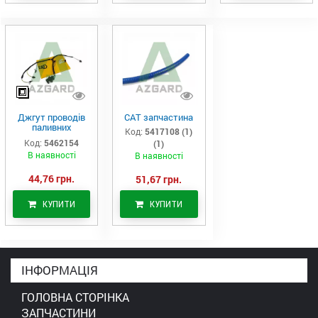
Джгут проводів
САТ запчастина
паливних
Код:
5417108 (1)
форсунок CAT
Код:
5462154
(1)
C7/C9 (546-2154)
В наявності
В наявності
44,76 грн.
51,67 грн.
КУПИТИ
КУПИТИ
ІНФОРМАЦІЯ
ГОЛОВНА СТОРІНКА
ЗАПЧАСТИНИ