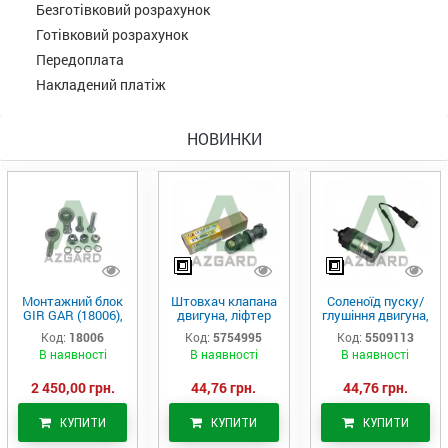
Безготівковий розрахунок
Готівковий розрахунок
Передоплата
Накладений платіж
НОВИНКИ
Монтажний блок
Штовхач клапана
Соленоїд пуску/
GIR GAR (18006),
двигуна, ліфтер
глушіння двигуна,
Аналог
(575-4995)
актуатор (550-
Код:
18006
Код:
5754995
Код:
5509113
9113)
В наявності
В наявності
В наявності
2 450,00 грн.
44,76 грн.
44,76 грн.
КУПИТИ
КУПИТИ
КУПИТИ