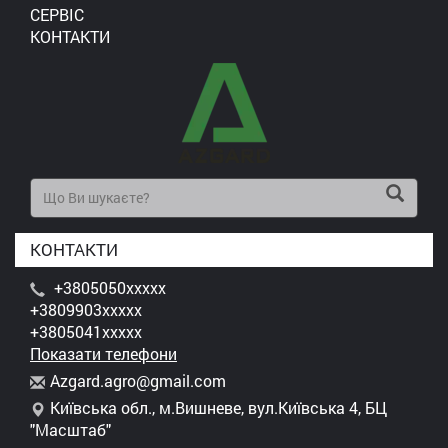
СЕРВІС
КОНТАКТИ
КОНТАКТИ
+3805050xxxxx
+3809903xxxxx
+3805041xxxxx
Показати телефони
A
zga
rd.
agr
o@g
mai
l.c
om
Київська обл., м.Вишневе, вул.Київська 4, БЦ
"Масштаб"