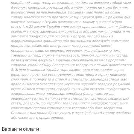
придбаний, якщо товар не задовольнив його за формою, габаритами,
фасоном, кольором, розміром або з інших причин не може бути ним
використаний за призначенням. Споживач має право на обмін
товару належної якості протягом чотирнадцяти днів, не рахуючи дня
покупки. споживач (термін вживається в такому значенні згідно
статті 1. п.22 закону України «про захист прав споживачів») – фізична
особа, яка купує, замовляє, використовує або має намір придбати чи
замовити продукцію для особистих потреб, не пов’язаних з
підприємницькою діяльністю або виконанням обов’язків найманого
працівника. обмін або повернення товару належної якості
провадиться: якщо не використовувався; якщо збережено його
товарний вигляд, споживчі властивості, пломби, ярлики; на підставі
розрахунковий документ, виданий споживачеві разом з проданим
товаром. умови обміну / повернення товару неналежної якості стаття
8. Згідно із законом України «про захист прав споживачів»: в разі
виявлення протягом встановленого гарантійного строку недоліків
споживач, в порядку та в строки, встановлені законодавством, має
право вимагати безоплатного усунення недоліків товару в розумний
строк. вимоги споживача, передбачених цією статтею, не підлягають
задоволенню, якщо продавець, виробник (підприємство, що
задовольняє вимоги споживача, встановлені частиною першою цієї
статті) доведуть, що недоліки товару виникли внаслідок порушення
споживачем правил користування товаром або його зберігання.
Споживач має право брати участь у перевірці якості товару особисто
або через свого представника.
Варіанти оплати