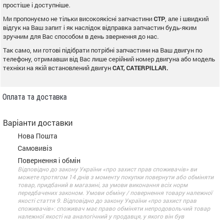
простіше і доступніше.
Ми пропонуємо не тільки високоякісні запчастини
CTP
, але і швидкий
відгук на Ваш запит і як наслідок відправка запчастин будь-яким
зручним для Вас способом в день звернення до нас.
Так само, ми готові підібрати потрібні запчастини на Ваш двигун по
телефону, отримавши від Вас лише серійний номер двигуна або модель
техніки на якій встановлений двигун
CAT, CATERPILLAR.
Оплата та доставка
Варіанти доставки
Нова Пошта
Самовивіз
Повернення і обмін
Відповідно до закону України «про захист прав споживачів» ви
можете протягом 14 днів з моменту покупки повернути або обміняти
товар, придбаний в магазині, за умови виконання всіх норм
передбачених законом. Умови обміну / повернення товару належної
якості стаття 9. Відповідно до закону України «про захист прав
споживачів»: споживач має право обміняти непродовольчий товар
належної якості на аналогічний у продавця, у якого він був