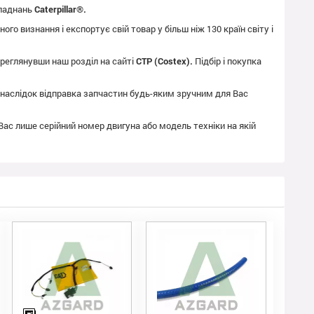
бладнань
Caterpillar®.
го визнання і експортує свій товар у більш ніж 130 країн світу і
реглянувши наш розділ на сайті
CTP (Costex).
Підбір і покупка
як наслідок відправка запчастин будь-яким зручним для Вас
 Вас лише серійний номер двигуна або модель техніки на якій