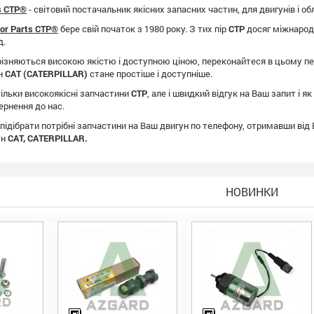
ts CTP®
- світовий постачальник якісних запасних частин, для двигунів і о
tor Parts CTP®
бере свій початок з 1980 року. З тих пір
CTP
досяг міжнародно
д.
ізняються високою якістю і доступною ціною, переконайтеся в цьому пе
ун
CAT (CATERPILLAR)
стане простіше і доступніше.
ільки високоякісні запчастини
CTP
, але і швидкий відгук на Ваш запит і 
ернення до нас.
 підібрати потрібні запчастини на Ваш двигун по телефону, отримавши від
ун
CAT, CATERPILLAR.
НОВИНКИ