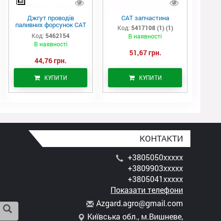
Джгут проводів
САТ запчастина
паливних форсунок CAT
Код:
5417108 (1) (1)
C7/C9 (546-2154)
Код:
5462154
В наявності
В наявності
51,67 грн.
44,76 грн.
КУПИТИ
КУПИТИ
КОНТАКТИ
+3805050xxxxx
+3809903xxxxx
+3805041xxxxx
Показати телефони
A
zga
rd.
agr
o@g
mai
l.c
om
Київська обл., м.Вишневе,