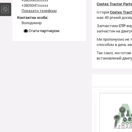
+3809903xxxxx
Costex Tractor Par
+3805041xxxxx
Показати телефони
Історія
Costex Trac
Контактна особа:
має 40 річний досві
Володимир
Запчастини
CTP
вир
Стати партнером
запчастин на двиг
Ми пропонуємо не т
способом в день зв
Так само, ми готові
встановлений двиг