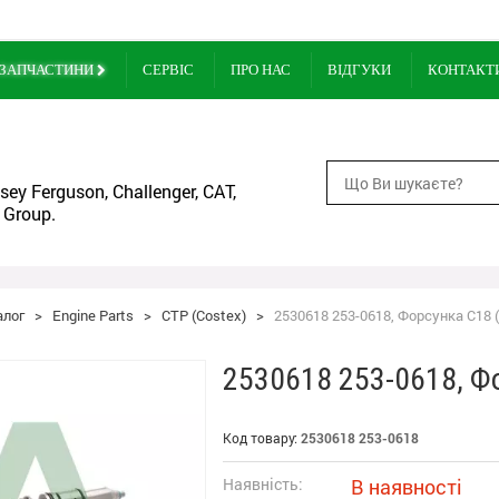
ЗАПЧАСТИНИ
СЕРВІС
ПРО НАС
ВІДГУКИ
КОНТАКТ
ey Ferguson, Challenger, CAT,
 Group.
алог
>
Engine Parts
>
CTP (Costex)
>
2530618 253-0618, Форсунка С18 (
2530618 253-0618, Ф
Код товару:
2530618 253-0618
Наявність:
В наявності