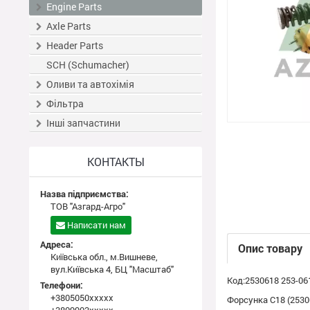
Engine Parts
Axle Parts
Header Parts
SCH (Schumacher)
Оливи та автохімія
Фільтра
Інші запчастини
КОНТАКТЫ
Назва підприємства:
ТОВ "Азгард-Агро"
Написати нам
Адреса:
Опис товару
Київська обл., м.Вишневе,
вул.Київська 4, БЦ "Масштаб"
Код:2530618 253-06
Телефони:
+3805050xxxxx
Форсунка С18 (25306