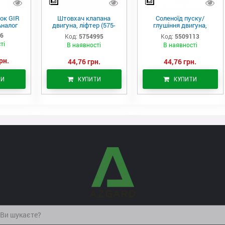
ок GIR
Штовхач клапана
Соленоїд пуску/
Аналог
двигуна, ліфтер (575-
глушіння двигуна,
4995)
актуатор (550-9113)
06
Код:
5754995
Код:
5509113
ті
В наявності
В наявності
рн.
44,76 грн.
44,76 грн.
ТИ
КУПИТИ
КУПИТИ