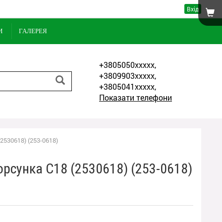
Вхід
И
ГАЛЕРЕЯ
+3805050xxxxx,
+3809903xxxxx,
+3805041xxxxx,
Показати телефони
2530618) (253-0618)
орсунка С18 (2530618) (253-0618)