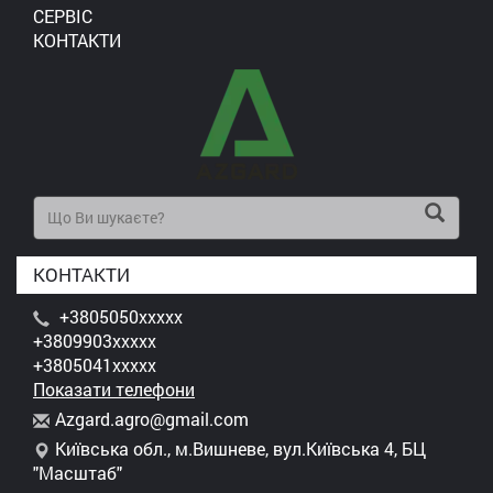
СЕРВІС
КОНТАКТИ
КОНТАКТИ
+3805050xxxxx
+3809903xxxxx
+3805041xxxxx
Показати телефони
A
zga
rd.
agr
o@g
mai
l.c
om
Київська обл., м.Вишневе, вул.Київська 4, БЦ
"Масштаб"