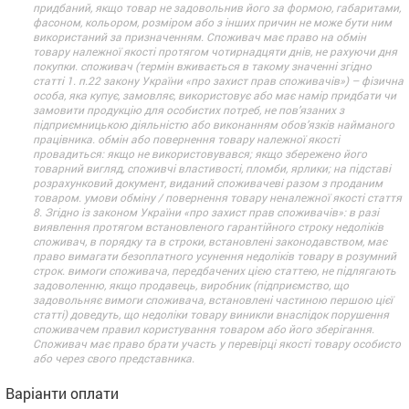
придбаний, якщо товар не задовольнив його за формою, габаритами,
фасоном, кольором, розміром або з інших причин не може бути ним
використаний за призначенням. Споживач має право на обмін
товару належної якості протягом чотирнадцяти днів, не рахуючи дня
покупки. споживач (термін вживається в такому значенні згідно
статті 1. п.22 закону України «про захист прав споживачів») – фізична
особа, яка купує, замовляє, використовує або має намір придбати чи
замовити продукцію для особистих потреб, не пов’язаних з
підприємницькою діяльністю або виконанням обов’язків найманого
працівника. обмін або повернення товару належної якості
провадиться: якщо не використовувався; якщо збережено його
товарний вигляд, споживчі властивості, пломби, ярлики; на підставі
розрахунковий документ, виданий споживачеві разом з проданим
товаром. умови обміну / повернення товару неналежної якості стаття
8. Згідно із законом України «про захист прав споживачів»: в разі
виявлення протягом встановленого гарантійного строку недоліків
споживач, в порядку та в строки, встановлені законодавством, має
право вимагати безоплатного усунення недоліків товару в розумний
строк. вимоги споживача, передбачених цією статтею, не підлягають
задоволенню, якщо продавець, виробник (підприємство, що
задовольняє вимоги споживача, встановлені частиною першою цієї
статті) доведуть, що недоліки товару виникли внаслідок порушення
споживачем правил користування товаром або його зберігання.
Споживач має право брати участь у перевірці якості товару особисто
або через свого представника.
Варіанти оплати