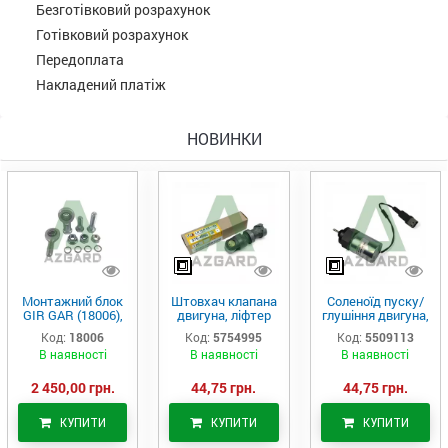
Безготівковий розрахунок
Готівковий розрахунок
Передоплата
Накладений платіж
НОВИНКИ
Монтажний блок
Штовхач клапана
Соленоїд пуску/
GIR GAR (18006),
двигуна, ліфтер
глушіння двигуна,
Аналог
(575-4995)
актуатор (550-
Код:
18006
Код:
5754995
Код:
5509113
9113)
В наявності
В наявності
В наявності
2 450,00 грн.
44,75 грн.
44,75 грн.
КУПИТИ
КУПИТИ
КУПИТИ