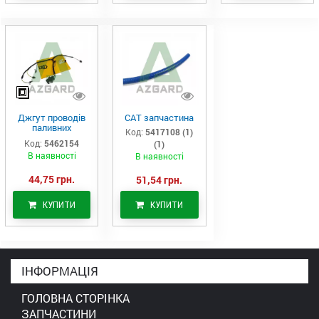
Джгут проводів
САТ запчастина
паливних
Код:
5417108 (1)
форсунок CAT
Код:
5462154
(1)
C7/C9 (546-2154)
В наявності
В наявності
44,75 грн.
51,54 грн.
КУПИТИ
КУПИТИ
ІНФОРМАЦІЯ
ГОЛОВНА СТОРІНКА
ЗАПЧАСТИНИ