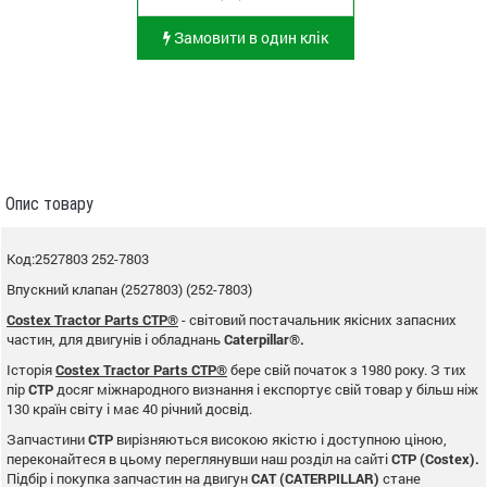
Замовити в один клік
Опис товару
Код:2527803 252-7803
Впускний клапан (2527803) (252-7803)
Costex Tractor Parts CTP®
- світовий постачальник якісних запасних
частин, для двигунів і обладнань
Caterpillar®.
Історія
Costex Tractor Parts CTP®
бере свій початок з 1980 року. З тих
пір
CTP
досяг міжнародного визнання і експортує свій товар у більш ніж
130 країн світу і має 40 річний досвід.
Запчастини
CTP
вирізняються високою якістю і доступною ціною,
переконайтеся в цьому переглянувши наш розділ на сайті
CTP (Costex).
Підбір і покупка запчастин на двигун
CAT (CATERPILLAR)
стане