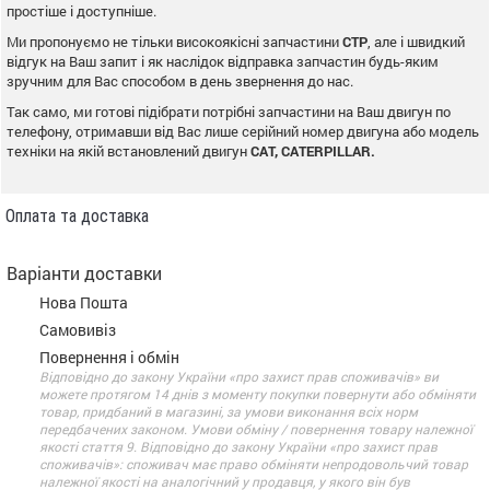
простіше і доступніше.
Ми пропонуємо не тільки високоякісні запчастини
CTP
, але і швидкий
відгук на Ваш запит і як наслідок відправка запчастин будь-яким
зручним для Вас способом в день звернення до нас.
Так само, ми готові підібрати потрібні запчастини на Ваш двигун по
телефону, отримавши від Вас лише серійний номер двигуна або модель
техніки на якій встановлений двигун
CAT, CATERPILLAR.
Оплата та доставка
Варіанти доставки
Нова Пошта
Самовивіз
Повернення і обмін
Відповідно до закону України «про захист прав споживачів» ви
можете протягом 14 днів з моменту покупки повернути або обміняти
товар, придбаний в магазині, за умови виконання всіх норм
передбачених законом. Умови обміну / повернення товару належної
якості стаття 9. Відповідно до закону України «про захист прав
споживачів»: споживач має право обміняти непродовольчий товар
належної якості на аналогічний у продавця, у якого він був