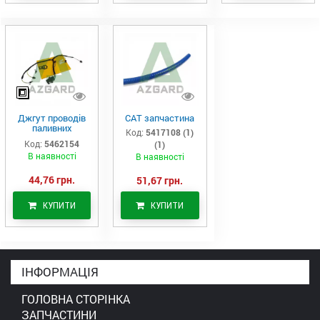
Джгут проводів
САТ запчастина
паливних
Код:
5417108 (1)
форсунок CAT
Код:
5462154
(1)
C7/C9 (546-2154)
В наявності
В наявності
44,76 грн.
51,67 грн.
КУПИТИ
КУПИТИ
ІНФОРМАЦІЯ
ГОЛОВНА СТОРІНКА
ЗАПЧАСТИНИ