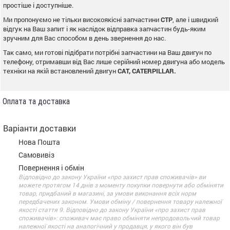
простіше і доступніше.
Ми пропонуємо не тільки високоякісні запчастини
CTP
, але і швидкий
відгук на Ваш запит і як наслідок відправка запчастин будь-яким
зручним для Вас способом в день звернення до нас.
Так само, ми готові підібрати потрібні запчастини на Ваш двигун по
телефону, отримавши від Вас лише серійний номер двигуна або модель
техніки на якій встановлений двигун
CAT, CATERPILLAR.
Оплата та доставка
Варіанти доставки
Нова Пошта
Самовивіз
Повернення і обмін
Відповідно до закону України «про захист прав споживачів» ви
можете протягом 14 днів з моменту покупки повернути або обміняти
товар, придбаний в магазині, за умови виконання всіх норм
передбачених законом. Умови обміну / повернення товару належної
якості стаття 9. Відповідно до закону України «про захист прав
споживачів»: споживач має право обміняти непродовольчий товар
належної якості на аналогічний у продавця, у якого він був