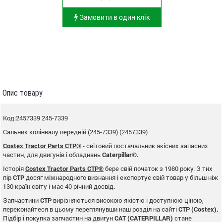
Замовити в один клік
Опис товару
Код:2457339 245-7339
Сальник колінвалу передній (245-7339) (2457339)
Costex Tractor Parts CTP®
- світовий постачальник якісних запасних
частин, для двигунів і обладнань
Caterpillar®.
Історія
Costex Tractor Parts CTP®
бере свій початок з 1980 року. З тих
пір
CTP
досяг міжнародного визнання і експортує свій товар у більш ніж
130 країн світу і має 40 річний досвід.
Запчастини
CTP
вирізняються високою якістю і доступною ціною,
переконайтеся в цьому переглянувши наш розділ на сайті
CTP (Costex).
Підбір і покупка запчастин на двигун
CAT (CATERPILLAR)
стане