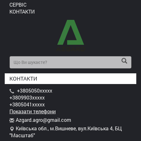
СЕРВІС
КОНТАКТИ
КОНТАКТИ
+3805050xxxxx
+3809903xxxxx
+3805041xxxxx
Показати телефони
A
zga
rd.
agr
o@g
mai
l.c
om
Київська обл., м.Вишневе, вул.Київська 4, БЦ
"Масштаб"