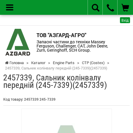
Вхід
ТОВ "АЗГАРД-АГРО"
Запасні частини до техніки Massey
Ferguson, Challenger, CAT, John Deere,
Zurn, Geringhoff, SCH Group.
Головна
>
Каталог
>
Engine Parts
>
CTP (Costex)
>
2457339, Сальник колінвалу передній (245-7339)(2457339)
2457339, Сальник колінвалу
передній (245-7339)(2457339)
Код товару:
2457339 245-7339