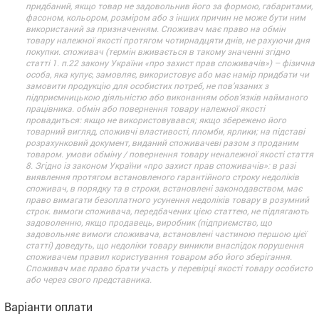
придбаний, якщо товар не задовольнив його за формою, габаритами,
фасоном, кольором, розміром або з інших причин не може бути ним
використаний за призначенням. Споживач має право на обмін
товару належної якості протягом чотирнадцяти днів, не рахуючи дня
покупки. споживач (термін вживається в такому значенні згідно
статті 1. п.22 закону України «про захист прав споживачів») – фізична
особа, яка купує, замовляє, використовує або має намір придбати чи
замовити продукцію для особистих потреб, не пов’язаних з
підприємницькою діяльністю або виконанням обов’язків найманого
працівника. обмін або повернення товару належної якості
провадиться: якщо не використовувався; якщо збережено його
товарний вигляд, споживчі властивості, пломби, ярлики; на підставі
розрахунковий документ, виданий споживачеві разом з проданим
товаром. умови обміну / повернення товару неналежної якості стаття
8. Згідно із законом України «про захист прав споживачів»: в разі
виявлення протягом встановленого гарантійного строку недоліків
споживач, в порядку та в строки, встановлені законодавством, має
право вимагати безоплатного усунення недоліків товару в розумний
строк. вимоги споживача, передбачених цією статтею, не підлягають
задоволенню, якщо продавець, виробник (підприємство, що
задовольняє вимоги споживача, встановлені частиною першою цієї
статті) доведуть, що недоліки товару виникли внаслідок порушення
споживачем правил користування товаром або його зберігання.
Споживач має право брати участь у перевірці якості товару особисто
або через свого представника.
Варіанти оплати