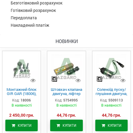
Безготівковий розрахунок
Готівковий розрахунок
Передоплата
Накладений платіж
НОВИНКИ
Монтажний блок
Штовхач клапана
Соленоїд пуску/
GIR GAR (18006),
двигуна, ліфтер
глушіння двигуна,
Аналог
(575-4995)
актуатор (550-
Код:
18006
Код:
5754995
Код:
5509113
9113)
В наявності
В наявності
В наявності
2 450,00 грн.
44,76 грн.
44,76 грн.
КУПИТИ
КУПИТИ
КУПИТИ