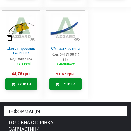
Джгут проводів
САТ запчастина
паливних
Код:
5417108 (1)
форсунок CAT
Код:
5462154
(1)
C7/C9 (546-2154)
В наявності
В наявності
44,76 грн.
51,67 грн.
КУПИТИ
КУПИТИ
ІНФОРМАЦІЯ
ГОЛОВНА СТОРІНКА
ЗАПЧАСТИНИ