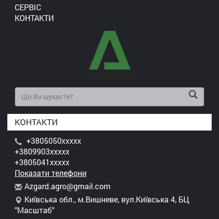
СЕРВІС
КОНТАКТИ
КОНТАКТИ
+3805050xxxxx
+3809903xxxxx
+3805041xxxxx
Показати телефони
A
zga
rd.
agr
o@g
mai
l.c
om
Київська обл., м.Вишневе, вул.Київська 4, БЦ
"Масштаб"