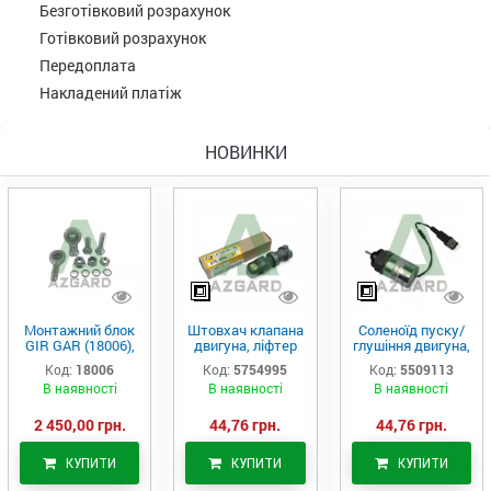
Безготівковий розрахунок
Готівковий розрахунок
Передоплата
Накладений платіж
НОВИНКИ
Монтажний блок
Штовхач клапана
Соленоїд пуску/
GIR GAR (18006),
двигуна, ліфтер
глушіння двигуна,
Аналог
(575-4995)
актуатор (550-
Код:
18006
Код:
5754995
Код:
5509113
9113)
В наявності
В наявності
В наявності
2 450,00 грн.
44,76 грн.
44,76 грн.
КУПИТИ
КУПИТИ
КУПИТИ