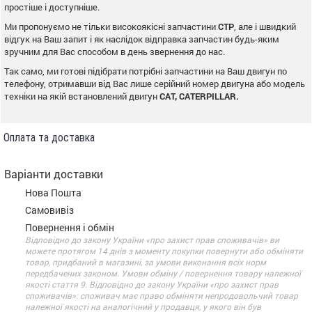
простіше і доступніше.
Ми пропонуємо не тільки високоякісні запчастини
CTP
, але і швидкий
відгук на Ваш запит і як наслідок відправка запчастин будь-яким
зручним для Вас способом в день звернення до нас.
Так само, ми готові підібрати потрібні запчастини на Ваш двигун по
телефону, отримавши від Вас лише серійний номер двигуна або модель
техніки на якій встановлений двигун
CAT, CATERPILLAR.
Оплата та доставка
Варіанти доставки
Нова Пошта
Самовивіз
Повернення і обмін
Відповідно до закону України «про захист прав споживачів» ви
можете протягом 14 днів з моменту покупки повернути або обміняти
товар, придбаний в магазині, за умови виконання всіх норм
передбачених законом. Умови обміну / повернення товару належної
якості стаття 9. Відповідно до закону України «про захист прав
споживачів»: споживач має право обміняти непродовольчий товар
належної якості на аналогічний у продавця, у якого він був