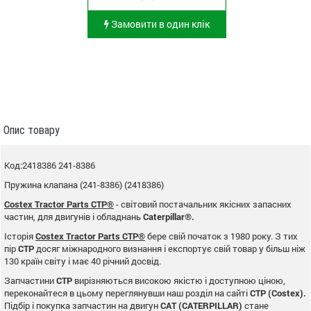
Замовити в один клік
Опис товару
Код:2418386 241-8386
Пружина клапана (241-8386) (2418386)
Costex Tractor Parts CTP®
- світовий постачальник якісних запасних
частин, для двигунів і обладнань
Caterpillar®.
Історія
Costex Tractor Parts CTP®
бере свій початок з 1980 року. З тих
пір
CTP
досяг міжнародного визнання і експортує свій товар у більш ніж
130 країн світу і має 40 річний досвід.
Запчастини
CTP
вирізняються високою якістю і доступною ціною,
переконайтеся в цьому переглянувши наш розділ на сайті
CTP (Costex).
Підбір і покупка запчастин на двигун
CAT (CATERPILLAR)
стане