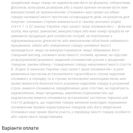
придбаний, якщо товар не задовольнив його за формою, габаритами,
фасоном, кольором, розміром або з інших причин не може бути ним
використаний за призначенням. Споживач має право на обмін
товару належної якості протягом чотирнадцяти днів, не рахуючи дня
покупки. споживач (термін вживається в такому значенні згідно
статті 1. п.22 закону України «про захист прав споживачів») – фізична
особа, яка купує, замовляє, використовує або має намір придбати чи
замовити продукцію для особистих потреб, не пов’язаних з
підприємницькою діяльністю або виконанням обов’язків найманого
працівника. обмін або повернення товару належної якості
провадиться: якщо не використовувався; якщо збережено його
товарний вигляд, споживчі властивості, пломби, ярлики; на підставі
розрахунковий документ, виданий споживачеві разом з проданим
товаром. умови обміну / повернення товару неналежної якості стаття
8. Згідно із законом України «про захист прав споживачів»: в разі
виявлення протягом встановленого гарантійного строку недоліків
споживач, в порядку та в строки, встановлені законодавством, має
право вимагати безоплатного усунення недоліків товару в розумний
строк. вимоги споживача, передбачених цією статтею, не підлягають
задоволенню, якщо продавець, виробник (підприємство, що
задовольняє вимоги споживача, встановлені частиною першою цієї
статті) доведуть, що недоліки товару виникли внаслідок порушення
споживачем правил користування товаром або його зберігання.
Споживач має право брати участь у перевірці якості товару особисто
або через свого представника.
Варіанти оплати