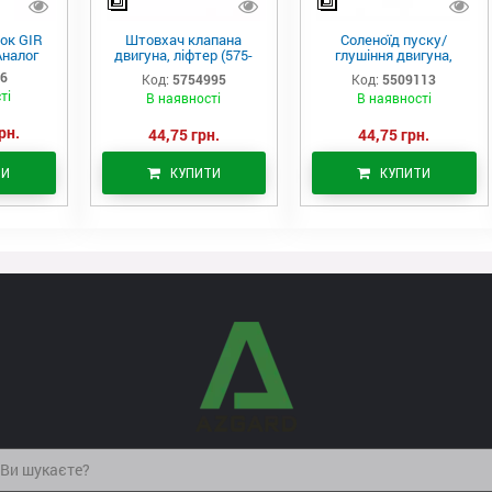
ок GIR
Штовхач клапана
Соленоїд пуску/
Аналог
двигуна, ліфтер (575-
глушіння двигуна,
4995)
актуатор (550-9113)
06
Код:
5754995
Код:
5509113
ті
В наявності
В наявності
рн.
44,75 грн.
44,75 грн.
ТИ
КУПИТИ
КУПИТИ