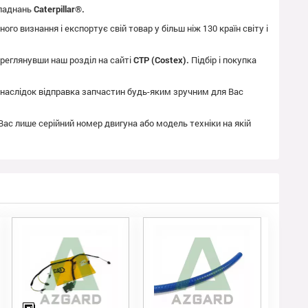
бладнань
Caterpillar®.
го визнання і експортує свій товар у більш ніж 130 країн світу і
реглянувши наш розділ на сайті
CTP (Costex).
Підбір і покупка
як наслідок відправка запчастин будь-яким зручним для Вас
 Вас лише серійний номер двигуна або модель техніки на якій