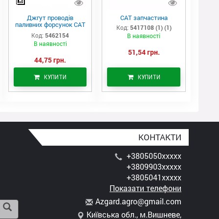
Джгут проводів
САТ запчастина
паливних форсунок CAT
Код:
5417108 (1) (1)
C7/C9 (546-2154)
Код:
5462154
В наявності
В наявності
51,54 грн.
44,75 грн.
КУПИТИ
КУПИТИ
КОНТАКТИ
+3805050xxxxx
+3809903xxxxx
+3805041xxxxx
Показати телефони
A
zga
rd.
agr
o@g
mai
l.c
om
Київська обл., м.Вишневе,