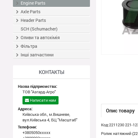
Engine Parts
Axle Parts
Header Parts
SCH (Schumacher)
Оливи та автохімія
Фільтра
Інші запчастини
КОНТАКТЫ
Назва підприємства:
ТОВ "Азгард-Агро"
Написати нам
Адреса:
Опис товару
Київська обл., м.Вишневе,
вул.Київська 4, БЦ "Масштаб"
Код:2211230 221-12
Телефони:
+3805050xxxxx
Ролик натяжний (22