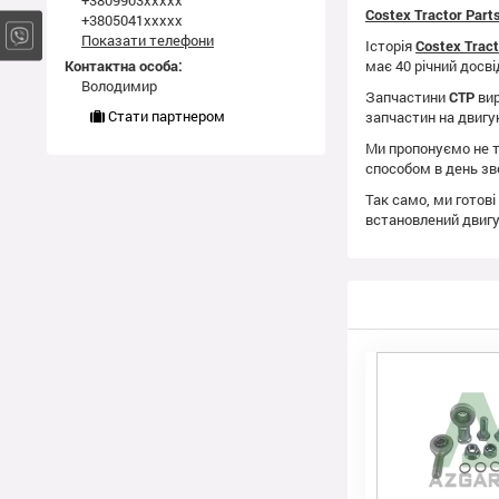
+3809903xxxxx
Costex Tractor Par
+3805041xxxxx
Показати телефони
Історія
Costex Trac
Контактна особа:
має 40 річний досві
Володимир
Запчастини
CTP
вир
Стати партнером
запчастин на двиг
Ми пропонуємо не т
способом в день зв
Так само, ми готові
встановлений двиг