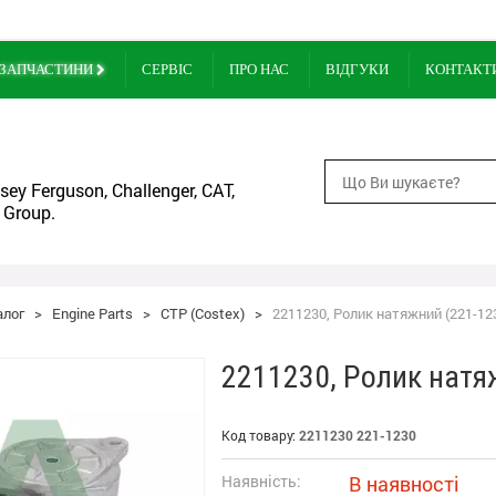
ЗАПЧАСТИНИ
СЕРВІС
ПРО НАС
ВІДГУКИ
КОНТАКТ
ey Ferguson, Challenger, CAT,
 Group.
алог
>
Engine Parts
>
CTP (Costex)
>
2211230, Ролик натяжний (221-12
2211230, Ролик натя
Код товару:
2211230 221-1230
Наявність:
В наявності