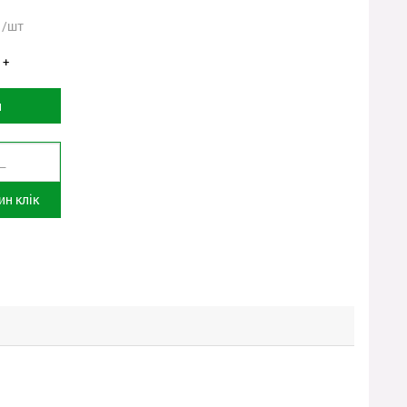
/шт
+
и
н клік