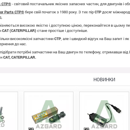
ts CTP®
- світовий постачальник якісних запасних частин, для двигунів і о
tor Parts CTP®
бере свій початок з 1980 року. З тих пір
CTP
досяг міжнародно
д.
ізняються високою якістю і доступною ціною, переконайтеся в цьому пе
ун
CAT (CATERPILLAR)
стане простіше і доступніше.
ільки високоякісні запчастини
CTP
, але і швидкий відгук на Ваш запит і 
ернення до нас.
 підібрати потрібні запчастини на Ваш двигун по телефону, отримавши від
ун
CAT, CATERPILLAR.
НОВИНКИ