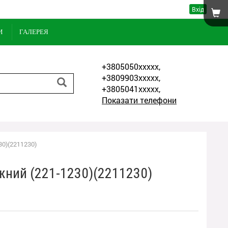
Вхід
И
ГАЛЕРЕЯ
+3805050xxxxx,
+3809903xxxxx,
+3805041xxxxx,
Показати телефони
30)(2211230)
жний (221-1230)(2211230)