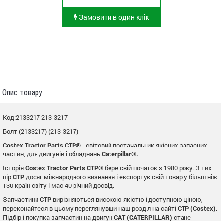
Замовити в один клік
Опис товару
Код:2133217 213-3217
Болт (2133217) (213-3217)
Costex Tractor Parts CTP®
- світовий постачальник якісних запасних
частин, для двигунів і обладнань
Caterpillar®.
Історія
Costex Tractor Parts CTP®
бере свій початок з 1980 року. З тих
пір
CTP
досяг міжнародного визнання і експортує свій товар у більш ніж
130 країн світу і має 40 річний досвід.
Запчастини
CTP
вирізняються високою якістю і доступною ціною,
переконайтеся в цьому переглянувши наш розділ на сайті
CTP (Costex).
Підбір і покупка запчастин на двигун
CAT (CATERPILLAR)
стане