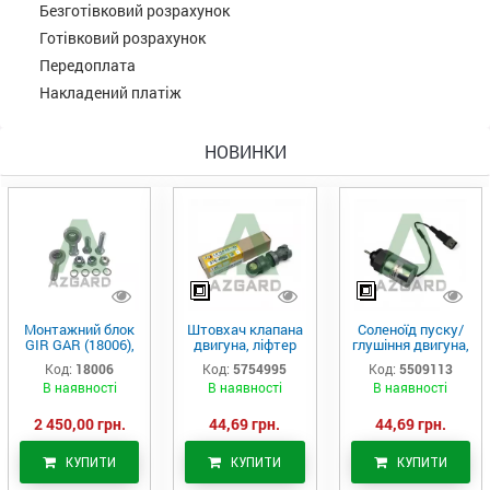
Безготівковий розрахунок
Готівковий розрахунок
Передоплата
Накладений платіж
НОВИНКИ
Монтажний блок
Штовхач клапана
Соленоїд пуску/
GIR GAR (18006),
двигуна, ліфтер
глушіння двигуна,
Аналог
(575-4995)
актуатор (550-
Код:
18006
Код:
5754995
Код:
5509113
9113)
В наявності
В наявності
В наявності
2 450,00 грн.
44,69 грн.
44,69 грн.
КУПИТИ
КУПИТИ
КУПИТИ