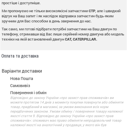
простіше і доступніше.
Ми пропонуємо не тільки високоякісні запчастини
CTP
, але і швидкий
відгук на Ваш запит і як наслідок відправка запчастин будь-яким
зручним для Вас способом в день звернення до нас.
Так само, ми готові підібрати потрібні запчастини на Ваш двигун по
телефону, отримавши від Вас лише серійний номер двигуна або модель
техніки на якій встановлений двигун
CAT, CATERPILLAR.
Оплата та доставка
Варіанти доставки
Нова Пошта
Самовивіз
Повернення і обмін
Відповідно до закону України «про захист прав споживачів» ви
можете протягом 14 днів з моменту покупки повернути або обміняти
товар, придбаний в магазині, за умови виконання всіх норм
передбачених законом. Умови обміну / повернення товару належної
якості стаття 9. Відповідно до закону України «про захист прав
споживачів»: споживач має право обміняти непродовольчий товар
належної якості на аналогічний у продавця, у якого він був