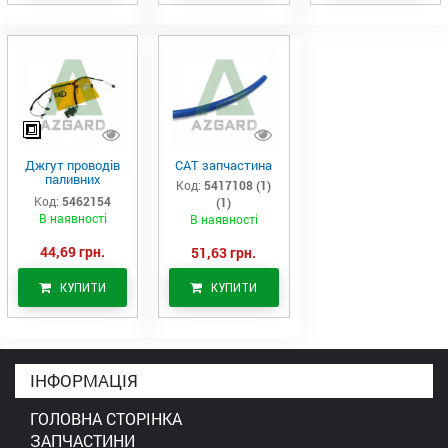
Джгут проводів
САТ запчастина
паливних
Код:
5417108 (1)
форсунок CAT
Код:
5462154
(1)
C7/C9 (546-2154)
В наявності
В наявності
44,69 грн.
51,63 грн.
КУПИТИ
КУПИТИ
ІНФОРМАЦІЯ
ГОЛОВНА СТОРІНКА
ЗАПЧАСТИНИ