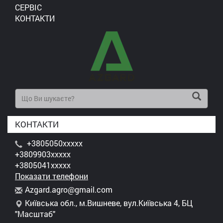
СЕРВІС
КОНТАКТИ
КОНТАКТИ
+3805050xxxxx
+3809903xxxxx
+3805041xxxxx
Показати телефони
A
zga
rd.
agr
o@g
mai
l.c
om
Київська обл., м.Вишневе, вул.Київська 4, БЦ
"Масштаб"