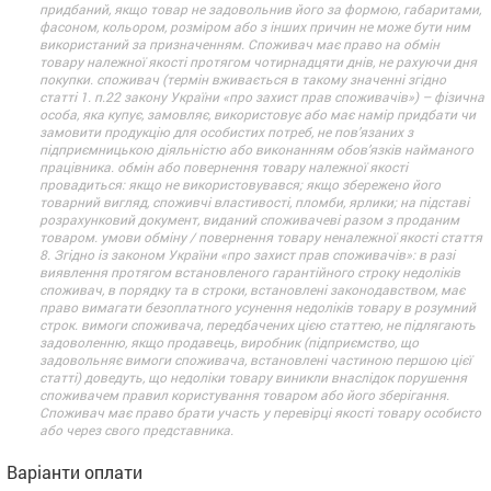
придбаний, якщо товар не задовольнив його за формою, габаритами,
фасоном, кольором, розміром або з інших причин не може бути ним
використаний за призначенням. Споживач має право на обмін
товару належної якості протягом чотирнадцяти днів, не рахуючи дня
покупки. споживач (термін вживається в такому значенні згідно
статті 1. п.22 закону України «про захист прав споживачів») – фізична
особа, яка купує, замовляє, використовує або має намір придбати чи
замовити продукцію для особистих потреб, не пов’язаних з
підприємницькою діяльністю або виконанням обов’язків найманого
працівника. обмін або повернення товару належної якості
провадиться: якщо не використовувався; якщо збережено його
товарний вигляд, споживчі властивості, пломби, ярлики; на підставі
розрахунковий документ, виданий споживачеві разом з проданим
товаром. умови обміну / повернення товару неналежної якості стаття
8. Згідно із законом України «про захист прав споживачів»: в разі
виявлення протягом встановленого гарантійного строку недоліків
споживач, в порядку та в строки, встановлені законодавством, має
право вимагати безоплатного усунення недоліків товару в розумний
строк. вимоги споживача, передбачених цією статтею, не підлягають
задоволенню, якщо продавець, виробник (підприємство, що
задовольняє вимоги споживача, встановлені частиною першою цієї
статті) доведуть, що недоліки товару виникли внаслідок порушення
споживачем правил користування товаром або його зберігання.
Споживач має право брати участь у перевірці якості товару особисто
або через свого представника.
Варіанти оплати