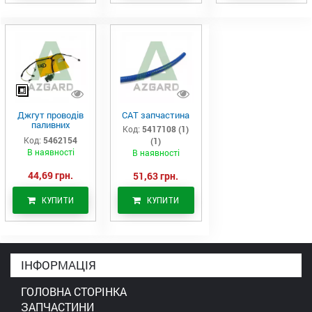
Джгут проводів
САТ запчастина
паливних
Код:
5417108 (1)
форсунок CAT
Код:
5462154
(1)
C7/C9 (546-2154)
В наявності
В наявності
44,69 грн.
51,63 грн.
КУПИТИ
КУПИТИ
ІНФОРМАЦІЯ
ГОЛОВНА СТОРІНКА
ЗАПЧАСТИНИ