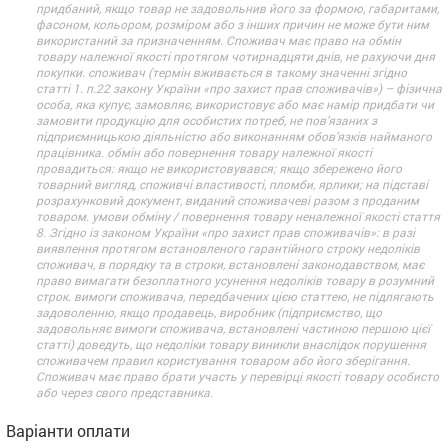
придбаний, якщо товар не задовольнив його за формою, габаритами,
фасоном, кольором, розміром або з інших причин не може бути ним
використаний за призначенням. Споживач має право на обмін
товару належної якості протягом чотирнадцяти днів, не рахуючи дня
покупки. споживач (термін вживається в такому значенні згідно
статті 1. п.22 закону України «про захист прав споживачів») – фізична
особа, яка купує, замовляє, використовує або має намір придбати чи
замовити продукцію для особистих потреб, не пов’язаних з
підприємницькою діяльністю або виконанням обов’язків найманого
працівника. обмін або повернення товару належної якості
провадиться: якщо не використовувався; якщо збережено його
товарний вигляд, споживчі властивості, пломби, ярлики; на підставі
розрахунковий документ, виданий споживачеві разом з проданим
товаром. умови обміну / повернення товару неналежної якості стаття
8. Згідно із законом України «про захист прав споживачів»: в разі
виявлення протягом встановленого гарантійного строку недоліків
споживач, в порядку та в строки, встановлені законодавством, має
право вимагати безоплатного усунення недоліків товару в розумний
строк. вимоги споживача, передбачених цією статтею, не підлягають
задоволенню, якщо продавець, виробник (підприємство, що
задовольняє вимоги споживача, встановлені частиною першою цієї
статті) доведуть, що недоліки товару виникли внаслідок порушення
споживачем правил користування товаром або його зберігання.
Споживач має право брати участь у перевірці якості товару особисто
або через свого представника.
Варіанти оплати