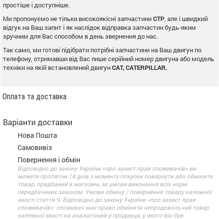
простіше і доступніше.
Ми пропонуємо не тільки високоякісні запчастини
CTP
, але і швидкий
відгук на Ваш запит і як наслідок відправка запчастин будь-яким
зручним для Вас способом в день звернення до нас.
Так само, ми готові підібрати потрібні запчастини на Ваш двигун по
телефону, отримавши від Вас лише серійний номер двигуна або модель
техніки на якій встановлений двигун
CAT, CATERPILLAR.
Оплата та доставка
Варіанти доставки
Нова Пошта
Самовивіз
Повернення і обмін
Відповідно до закону України «про захист прав споживачів» ви
можете протягом 14 днів з моменту покупки повернути або обміняти
товар, придбаний в магазині, за умови виконання всіх норм
передбачених законом. Умови обміну / повернення товару належної
якості стаття 9. Відповідно до закону України «про захист прав
споживачів»: споживач має право обміняти непродовольчий товар
належної якості на аналогічний у продавця, у якого він був