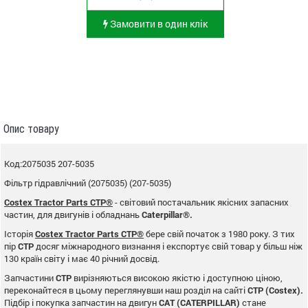
Замовити в один клік
Опис товару
Код:2075035 207-5035
Фільтр гідравлічний (2075035) (207-5035)
Costex Tractor Parts CTP®
- світовий постачальник якісних запасних
частин, для двигунів і обладнань
Caterpillar®.
Історія
Costex Tractor Parts CTP®
бере свій початок з 1980 року. З тих
пір
CTP
досяг міжнародного визнання і експортує свій товар у більш ніж
130 країн світу і має 40 річний досвід.
Запчастини
CTP
вирізняються високою якістю і доступною ціною,
переконайтеся в цьому переглянувши наш розділ на сайті
CTP (Costex).
Підбір і покупка запчастин на двигун
CAT (CATERPILLAR)
стане