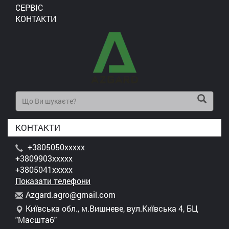
СЕРВІС
КОНТАКТИ
КОНТАКТИ
+3805050xxxxx
+3809903xxxxx
+3805041xxxxx
Показати телефони
A
zga
rd.
agr
o@g
mai
l.c
om
Київська обл., м.Вишневе, вул.Київська 4, БЦ
"Масштаб"