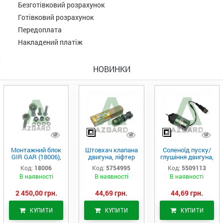
Безготівковий розрахунок
Готівковий розрахунок
Передоплата
Накладений платіж
НОВИНКИ
Монтажний блок
Штовхач клапана
Соленоїд пуску/
GIR GAR (18006),
двигуна, ліфтер
глушіння двигуна,
Аналог
(575-4995)
актуатор (550-
Код:
18006
Код:
5754995
Код:
5509113
9113)
В наявності
В наявності
В наявності
2 450,00 грн.
44,69 грн.
44,69 грн.
КУПИТИ
КУПИТИ
КУПИТИ