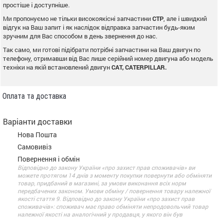
простіше і доступніше.
Ми пропонуємо не тільки високоякісні запчастини
CTP
, але і швидкий
відгук на Ваш запит і як наслідок відправка запчастин будь-яким
зручним для Вас способом в день звернення до нас.
Так само, ми готові підібрати потрібні запчастини на Ваш двигун по
телефону, отримавши від Вас лише серійний номер двигуна або модель
техніки на якій встановлений двигун
CAT, CATERPILLAR.
Оплата та доставка
Варіанти доставки
Нова Пошта
Самовивіз
Повернення і обмін
Відповідно до закону України «про захист прав споживачів» ви
можете протягом 14 днів з моменту покупки повернути або обміняти
товар, придбаний в магазині, за умови виконання всіх норм
передбачених законом. Умови обміну / повернення товару належної
якості стаття 9. Відповідно до закону України «про захист прав
споживачів»: споживач має право обміняти непродовольчий товар
належної якості на аналогічний у продавця, у якого він був