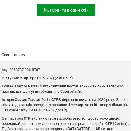
Замовити в один клік
Опис товару
Код:2068787 206-8787
Втягуюче стартера (2068787) (206-8787)
Costex Tractor Parts CTP®
- світовий постачальник якісних запасних
частин, для двигунів і обладнань
Caterpillar®.
Історія
Costex Tractor Parts CTP®
бере свій початок з 1980 року. З тих
пір
CTP
досяг міжнародного визнання і експортує свій товар у більш ніж
130 країн світу і має 40 річний досвід.
Запчастини
CTP
вирізняються високою якістю і доступною ціною,
переконайтеся в цьому переглянувши наш розділ на сайті
CTP (Costex).
Підбір і покупка запчастин на двигун
CAT (CATERPILLAR)
стане