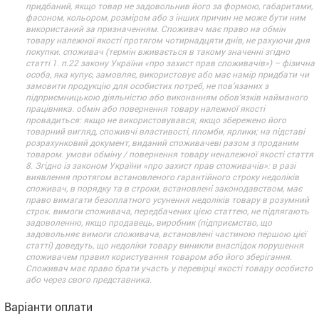
придбаний, якщо товар не задовольнив його за формою, габаритами,
фасоном, кольором, розміром або з інших причин не може бути ним
використаний за призначенням. Споживач має право на обмін
товару належної якості протягом чотирнадцяти днів, не рахуючи дня
покупки. споживач (термін вживається в такому значенні згідно
статті 1. п.22 закону України «про захист прав споживачів») – фізична
особа, яка купує, замовляє, використовує або має намір придбати чи
замовити продукцію для особистих потреб, не пов’язаних з
підприємницькою діяльністю або виконанням обов’язків найманого
працівника. обмін або повернення товару належної якості
провадиться: якщо не використовувався; якщо збережено його
товарний вигляд, споживчі властивості, пломби, ярлики; на підставі
розрахунковий документ, виданий споживачеві разом з проданим
товаром. умови обміну / повернення товару неналежної якості стаття
8. Згідно із законом України «про захист прав споживачів»: в разі
виявлення протягом встановленого гарантійного строку недоліків
споживач, в порядку та в строки, встановлені законодавством, має
право вимагати безоплатного усунення недоліків товару в розумний
строк. вимоги споживача, передбачених цією статтею, не підлягають
задоволенню, якщо продавець, виробник (підприємство, що
задовольняє вимоги споживача, встановлені частиною першою цієї
статті) доведуть, що недоліки товару виникли внаслідок порушення
споживачем правил користування товаром або його зберігання.
Споживач має право брати участь у перевірці якості товару особисто
або через свого представника.
Варіанти оплати