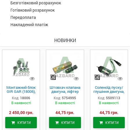
Безготівковий розрахунок
Готівковий розрахунок
Передоплата
Накладений платіж
НОВИНКИ
Монтажний блок
Штовхач клапана
Соленоїд пуску/
GIR GAR (18006),
двигуна, ліфтер
глушіння двигуна,
Аналог
(575-4995)
актуатор (550-
Код:
18006
Код:
5754995
Код:
5509113
9113)
В наявності
В наявності
В наявності
2 450,00 грн.
44,75 грн.
44,75 грн.
КУПИТИ
КУПИТИ
КУПИТИ