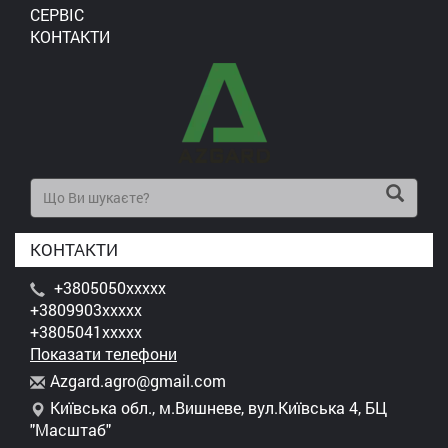
СЕРВІС
КОНТАКТИ
КОНТАКТИ
+3805050xxxxx
+3809903xxxxx
+3805041xxxxx
Показати телефони
A
zga
rd.
agr
o@g
mai
l.c
om
Київська обл., м.Вишневе, вул.Київська 4, БЦ
"Масштаб"