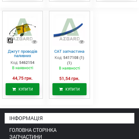
Джгут проводів
САТ запчастина
паливних
Код:
5417108 (1)
форсунок CAT
Код:
5462154
(1)
C7/C9 (546-2154)
В наявності
В наявності
44,75 грн.
51,54 грн.
КУПИТИ
КУПИТИ
ІНФОРМАЦІЯ
ГОЛОВНА СТОРІНКА
ЗАПЧАСТИНИ