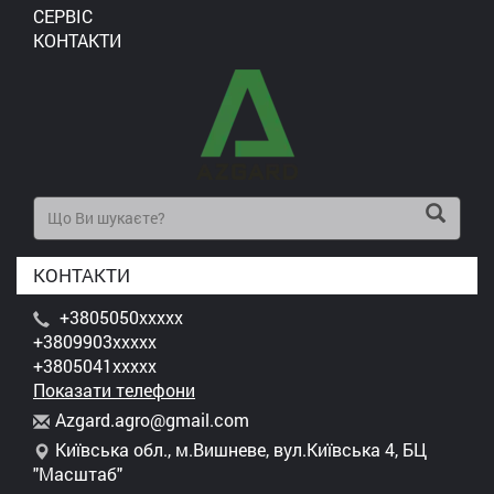
СЕРВІС
КОНТАКТИ
КОНТАКТИ
+3805050xxxxx
+3809903xxxxx
+3805041xxxxx
Показати телефони
A
zga
rd.
agr
o@g
mai
l.c
om
Київська обл., м.Вишневе, вул.Київська 4, БЦ
"Масштаб"