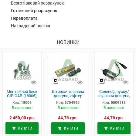
Безготівковий розрахунок
Готівковий розрахунок
Передоплата
Накладений платіж
НОВИНКИ
Монтажний блок
Штовхач клапана
Соленоїд пуску/
GIR GAR (18006),
двигуна, ліфтер
глушіння двигуна,
Аналог
(575-4995)
актуатор (550-
Код:
18006
Код:
5754995
Код:
5509113
9113)
В наявності
В наявності
В наявності
2 450,00 грн.
44,76 грн.
44,76 грн.
КУПИТИ
КУПИТИ
КУПИТИ