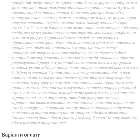
придбаний, якщо товар не задовольнив його за формою, габаритами,
фасоном, кольором, розміром або з інших причин не може бути ним
використаний за призначенням. Споживач має право на обмін
товару належної якості протягом чотирнадцяти днів, не рахуючи дня
покупки. споживач (термін вживається в такому значенні згідно
статті 1. п.22 закону України «про захист прав споживачів») – фізична
особа, яка купує, замовляє, використовує або має намір придбати чи
замовити продукцію для особистих потреб, не пов’язаних з
підприємницькою діяльністю або виконанням обов’язків найманого
працівника. обмін або повернення товару належної якості
провадиться: якщо не використовувався; якщо збережено його
товарний вигляд, споживчі властивості, пломби, ярлики; на підставі
розрахунковий документ, виданий споживачеві разом з проданим
товаром. умови обміну / повернення товару неналежної якості стаття
8. Згідно із законом України «про захист прав споживачів»: в разі
виявлення протягом встановленого гарантійного строку недоліків
споживач, в порядку та в строки, встановлені законодавством, має
право вимагати безоплатного усунення недоліків товару в розумний
строк. вимоги споживача, передбачених цією статтею, не підлягають
задоволенню, якщо продавець, виробник (підприємство, що
задовольняє вимоги споживача, встановлені частиною першою цієї
статті) доведуть, що недоліки товару виникли внаслідок порушення
споживачем правил користування товаром або його зберігання.
Споживач має право брати участь у перевірці якості товару особисто
або через свого представника.
Варіанти оплати