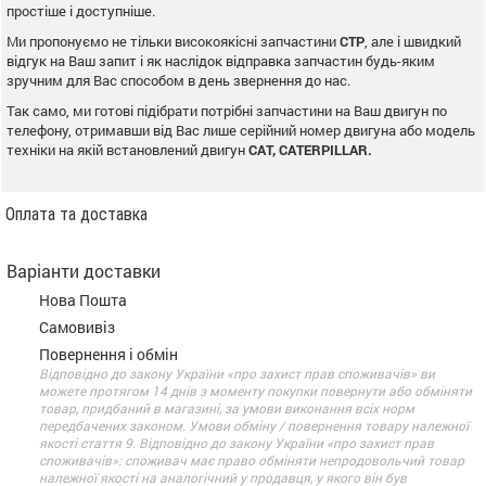
простіше і доступніше.
Ми пропонуємо не тільки високоякісні запчастини
CTP
, але і швидкий
відгук на Ваш запит і як наслідок відправка запчастин будь-яким
зручним для Вас способом в день звернення до нас.
Так само, ми готові підібрати потрібні запчастини на Ваш двигун по
телефону, отримавши від Вас лише серійний номер двигуна або модель
техніки на якій встановлений двигун
CAT, CATERPILLAR.
Оплата та доставка
Варіанти доставки
Нова Пошта
Самовивіз
Повернення і обмін
Відповідно до закону України «про захист прав споживачів» ви
можете протягом 14 днів з моменту покупки повернути або обміняти
товар, придбаний в магазині, за умови виконання всіх норм
передбачених законом. Умови обміну / повернення товару належної
якості стаття 9. Відповідно до закону України «про захист прав
споживачів»: споживач має право обміняти непродовольчий товар
належної якості на аналогічний у продавця, у якого він був