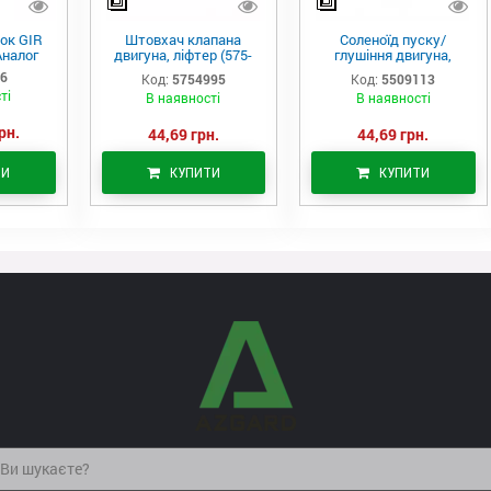
ок GIR
Штовхач клапана
Соленоїд пуску/
Аналог
двигуна, ліфтер (575-
глушіння двигуна,
4995)
актуатор (550-9113)
06
Код:
5754995
Код:
5509113
ті
В наявності
В наявності
рн.
44,69 грн.
44,69 грн.
ТИ
КУПИТИ
КУПИТИ