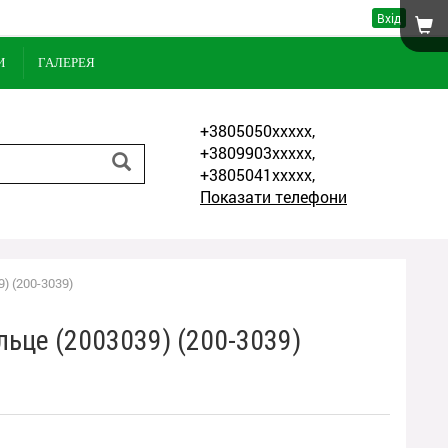
Вхід
И
ГАЛЕРЕЯ
+3805050xxxxx,
+3809903xxxxx,
+3805041xxxxx,
Показати телефони
) (200-3039)
льце (2003039) (200-3039)