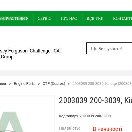
ЗАПЧАСТИНИ
СЕРВІС
ПРО НАС
ВІДГУКИ
КОНТАКТ
ey Ferguson, Challenger, CAT,
 Group.
алог
>
Engine Parts
>
CTP (Costex)
>
2003039 200-3039, Кільце (2003039
2003039 200-3039, Кі
Код товару:
2003039 200-3039
Наявність:
В наявності