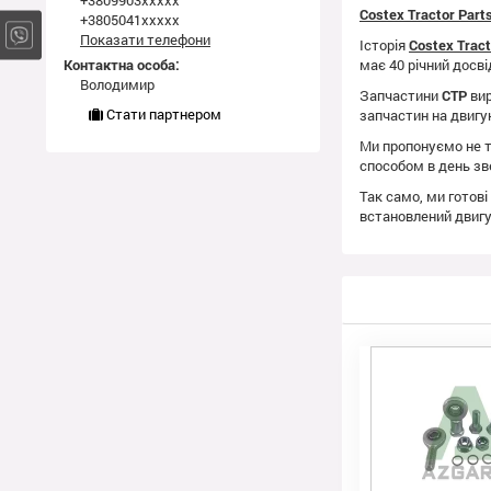
+3809903xxxxx
Costex Tractor Par
+3805041xxxxx
Показати телефони
Історія
Costex Trac
Контактна особа:
має 40 річний досві
Володимир
Запчастини
CTP
вир
Стати партнером
запчастин на двиг
Ми пропонуємо не т
способом в день зв
Так само, ми готові
встановлений двиг