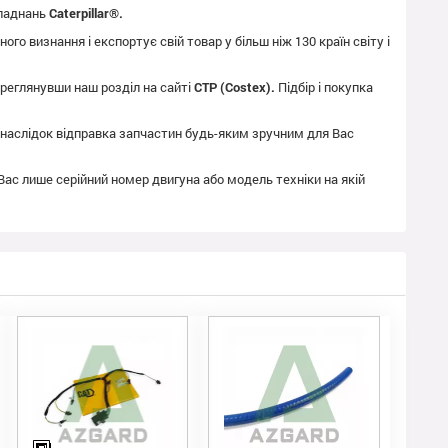
бладнань
Caterpillar®.
го визнання і експортує свій товар у більш ніж 130 країн світу і
реглянувши наш розділ на сайті
CTP (Costex).
Підбір і покупка
як наслідок відправка запчастин будь-яким зручним для Вас
 Вас лише серійний номер двигуна або модель техніки на якій