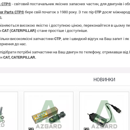
ts CTP®
- світовий постачальник якісних запасних частин, для двигунів і о
tor Parts CTP®
бере свій початок з 1980 року. З тих пір
CTP
досяг міжнародно
д.
ізняються високою якістю і доступною ціною, переконайтеся в цьому пе
ун
CAT (CATERPILLAR)
стане простіше і доступніше.
ільки високоякісні запчастини
CTP
, але і швидкий відгук на Ваш запит і 
ернення до нас.
 підібрати потрібні запчастини на Ваш двигун по телефону, отримавши від
ун
CAT, CATERPILLAR.
НОВИНКИ