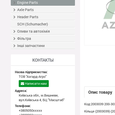
Engine Parts
Axle Parts
Header Parts
SCH (Schumacher)
Оливи та автохімія
Фільтра
Інші запчастини
КОНТАКТЫ
Назва підприємства:
ТОВ "Азгард-Агро"
Написати нам
Адреса:
Опис товару
Київська обл., м.Вишневе,
вул.Київська 4, БЦ "Масштаб"
Код:2003039 200-30
Телефони:
+3805050xxxxx
Кільце (2003039) (2