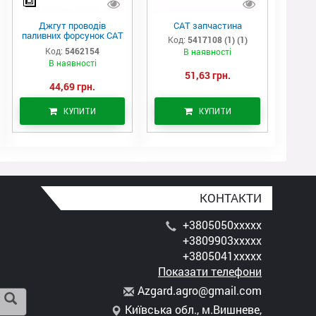
Джгут проводів
САТ запчастина
паливних форсунок CAT
Код:
5417108 (1) (1)
C7/C9 (546-2154)
Код:
5462154
В наявності
В наявності
51,63 грн.
44,69 грн.
КУПИТИ
КУПИТИ
КОНТАКТИ
+3805050xxxxx
+3809903xxxxx
+3805041xxxxx
Показати телефони
A
zga
rd.
agr
o@g
mai
l.c
om
Київська обл., м.Вишневе,