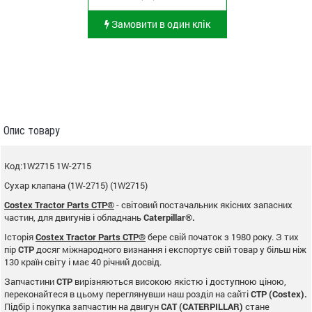
Замовити в один клік
Опис товару
Код:1W2715 1W-2715
Сухар клапана (1W-2715) (1W2715)
Costex Tractor Parts CTP®
- світовий постачальник якісних запасних
частин, для двигунів і обладнань
Caterpillar®.
Історія
Costex Tractor Parts CTP®
бере свій початок з 1980 року. З тих
пір
CTP
досяг міжнародного визнання і експортує свій товар у більш ніж
130 країн світу і має 40 річний досвід.
Запчастини
CTP
вирізняються високою якістю і доступною ціною,
переконайтеся в цьому переглянувши наш розділ на сайті
CTP (Costex).
Підбір і покупка запчастин на двигун
CAT (CATERPILLAR)
стане