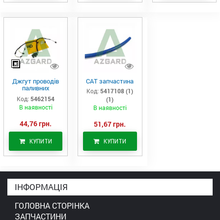
Джгут проводів
САТ запчастина
паливних
Код:
5417108 (1)
форсунок CAT
Код:
5462154
(1)
C7/C9 (546-2154)
В наявності
В наявності
44,76 грн.
51,67 грн.
КУПИТИ
КУПИТИ
ІНФОРМАЦІЯ
ГОЛОВНА СТОРІНКА
ЗАПЧАСТИНИ