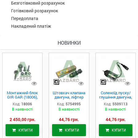
Безготівковий розрахунок
Готівковий розрахунок
Передоплата
Накладений платіж
НОВИНКИ
Монтажний блок
Штовхач клапана
Соленоїд пуску/
GIR GAR (18006),
двигуна, ліфтер
глушіння двигуна,
Аналог
(575-4995)
актуатор (550-
Код:
18006
Код:
5754995
Код:
5509113
9113)
В наявності
В наявності
В наявності
2 450,00 грн.
44,76 грн.
44,76 грн.
КУПИТИ
КУПИТИ
КУПИТИ