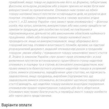
придбаний, якщо товар не задовольнив його за формою, габаритами,
фасоном, кольором, розміром або з інших причин не може бути ним
використаний за призначенням. Споживач має право на обмін
товару належної якості протягом чотирнадцяти днів, не рахуючи дня
покупки. споживач (термін вживається в такому значенні згідно
статті 1. п.22 закону України «про захист прав споживачів») – фізична
особа, яка купує, замовляє, використовує або має намір придбати чи
замовити продукцію для особистих потреб, не пов’язаних з
підприємницькою діяльністю або виконанням обов’язків найманого
працівника. обмін або повернення товару належної якості
провадиться: якщо не використовувався; якщо збережено його
товарний вигляд, споживчі властивості, пломби, ярлики; на підставі
розрахунковий документ, виданий споживачеві разом з проданим
товаром. умови обміну / повернення товару неналежної якості стаття
8. Згідно із законом України «про захист прав споживачів»: в разі
виявлення протягом встановленого гарантійного строку недоліків
споживач, в порядку та в строки, встановлені законодавством, має
право вимагати безоплатного усунення недоліків товару в розумний
строк. вимоги споживача, передбачених цією статтею, не підлягають
задоволенню, якщо продавець, виробник (підприємство, що
задовольняє вимоги споживача, встановлені частиною першою цієї
статті) доведуть, що недоліки товару виникли внаслідок порушення
споживачем правил користування товаром або його зберігання.
Споживач має право брати участь у перевірці якості товару особисто
або через свого представника.
Варіанти оплати