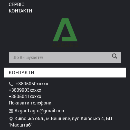
СЕРВІС
КОНТАКТИ
КОНТАКТИ
+3805050xxxxx
+3809903xxxxx
+3805041xxxxx
Показати телефони
A
zga
rd.
agr
o@g
mai
l.c
om
Київська обл., м.Вишневе, вул.Київська 4, БЦ
"Масштаб"