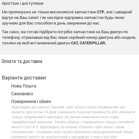
простіше і доступніше.
Ми пропонуємо не тільки високоякісні запчастини
CTP
, але і швидкий
відгук на Ваш запит і як наслідок відправка запчастин будь-яким
зручним для Вас способом в день звернення до нас.
Так само, ми готові підібрати потрібні запчастини на Ваш двигун по
телефону, отримавши від Вас лише серійний номер двигуна або модель
техніки на якій встановлений двигун
CAT, CATERPILLAR.
Оплата та доставка
Варіанти доставки
Нова Пошта
Самовивіз
Повернення і обмін
Відповідно до закону України «про захист прав споживачів» ви
можете протягом 14 днів з моменту покупки повернути або обміняти
товар, придбаний в магазині, за умови виконання всіх норм
передбачених законом. Умови обміну / повернення товару належної
якості стаття 9. Відповідно до закону України «про захист прав
споживачів»: споживач має право обміняти непродовольчий товар
належної якості на аналогічний у продавця, у якого він був