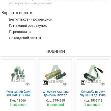
або через свого представника.
Варіанти оплати
Безготівковий розрахунок
Готівковий розрахунок
Передоплата
Накладений платіж
НОВИНКИ
Монтажний блок
Штовхач клапана
Соленоїд пуску/
GIR GAR (18006),
двигуна, ліфтер
глушіння двигуна,
Аналог
(575-4995)
актуатор (550-
Код:
18006
Код:
5754995
Код:
5509113
9113)
В наявності
В наявності
В наявності