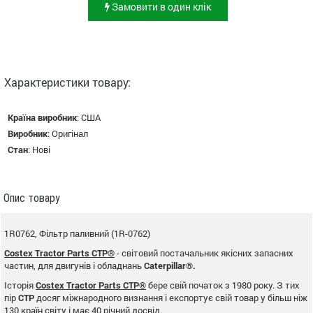
Замовити в один клік
Характеристики товару:
Країна виробник
:
США
Виробник
:
Оригінал
Стан
:
Нові
Опис товару
1R0762, Фільтр паливний (1R-0762)
Costex Tractor Parts CTP®
- світовий постачальник якісних запасних
частин, для двигунів і обладнань
Caterpillar®.
Історія
Costex Tractor Parts CTP®
бере свій початок з 1980 року. З тих
пір
CTP
досяг міжнародного визнання і експортує свій товар у більш ніж
130 країн світу і має 40 річний досвід.