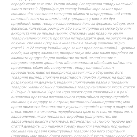
передбачених законом. Умови обміну / повернення товару належної
якості стаття 9. Відповідно до закону України «про захист прав
споживачів»: споживач має право обміняти непродовольчий товар
належної якості на аналогічний у продавця, у якого він був
придбаний, якщо товар не задовольнив його за формою, габаритами,
фасоном, кольором, розміром або з інших причин не може бути ним
використаний за призначенням. Споживач має право на обмін
товару належної якості протягом чотирнадцяти днів, не рахуючи дня
покупки. споживач (термін вживається в такому значенні згідно
статті 1. п.22 закону України «про захист прав споживачів») – фізична
особа, яка купує, замовляє, використовує або має намір придбати чи
замовити продукцію для особистих потреб, не пов’язаних з
підприємницькою діяльністю або виконанням обов’язків найманого
працівника. обмін або повернення товару належної якості
провадиться: якщо не використовувався; якщо збережено його
товарний вигляд, споживчі властивості, пломби, ярлики; на підставі
розрахунковий документ, виданий споживачеві разом з проданим
товаром. умови обміну / повернення товару неналежної якості стаття
8. Згідно із законом України «про захист прав споживачів»: в разі
виявлення протягом встановленого гарантійного строку недоліків
споживач, в порядку та в строки, встановлені законодавством, має
право вимагати безоплатного усунення недоліків товару в розумний
строк. вимоги споживача, передбачених цією статтею, не підлягають
задоволенню, якщо продавець, виробник (підприємство, що
задовольняє вимоги споживача, встановлені частиною першою цієї
статті) доведуть, що недоліки товару виникли внаслідок порушення
споживачем правил користування товаром або його зберігання.
Споживач має право брати участь у перевірці якості товару особисто