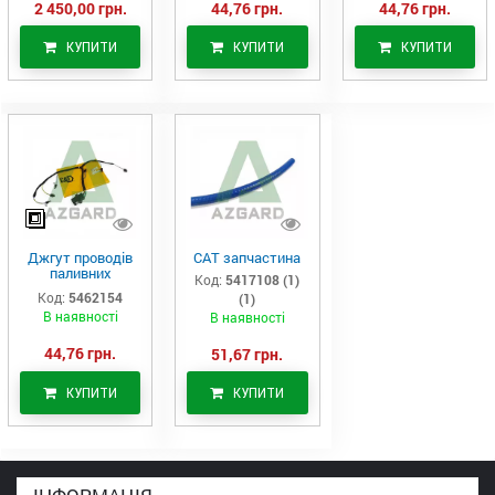
2 450,00 грн.
44,76 грн.
44,76 грн.
КУПИТИ
КУПИТИ
КУПИТИ
Джгут проводів
САТ запчастина
паливних
Код:
5417108 (1)
форсунок CAT
Код:
5462154
(1)
C7/C9 (546-2154)
В наявності
В наявності
44,76 грн.
51,67 грн.
КУПИТИ
КУПИТИ