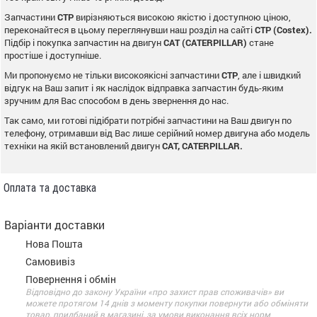
Запчастини
CTP
вирізняються високою якістю і доступною ціною,
переконайтеся в цьому переглянувши наш розділ на сайті
CTP (Costex).
Підбір і покупка запчастин на двигун
CAT (CATERPILLAR)
стане
простіше і доступніше.
Ми пропонуємо не тільки високоякісні запчастини
CTP
, але і швидкий
відгук на Ваш запит і як наслідок відправка запчастин будь-яким
зручним для Вас способом в день звернення до нас.
Так само, ми готові підібрати потрібні запчастини на Ваш двигун по
телефону, отримавши від Вас лише серійний номер двигуна або модель
техніки на якій встановлений двигун
CAT, CATERPILLAR.
Оплата та доставка
Варіанти доставки
Нова Пошта
Самовивіз
Повернення і обмін
Відповідно до закону України «про захист прав споживачів» ви
можете протягом 14 днів з моменту покупки повернути або обміняти
товар, придбаний в магазині, за умови виконання всіх норм