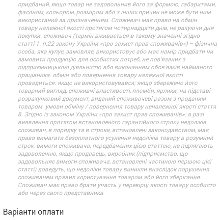
придбаний, якщо товар не задовольнив його за формою, габаритами,
фасоном, кольором, розміром або з інших причин не може бути ним
використаний за призначенням. Споживач має право на обмін
товару належної якості протягом чотирнадцяти днів, не рахуючи дня
покупки. споживач (термін вживається в такому значенні згідно
статті 1. п.22 закону України «про захист прав споживачів») – фізична
особа, яка купує, замовляє, використовує або має намір придбати чи
замовити продукцію для особистих потреб, не пов’язаних з
підприємницькою діяльністю або виконанням обов’язків найманого
працівника. обмін або повернення товару належної якості
провадиться: якщо не використовувався; якщо збережено його
товарний вигляд, споживчі властивості, пломби, ярлики; на підставі
розрахунковий документ, виданий споживачеві разом з проданим
товаром. умови обміну / повернення товару неналежної якості стаття
8. Згідно із законом України «про захист прав споживачів»: в разі
виявлення протягом встановленого гарантійного строку недоліків
споживач, в порядку та в строки, встановлені законодавством, має
право вимагати безоплатного усунення недоліків товару в розумний
строк. вимоги споживача, передбачених цією статтею, не підлягають
задоволенню, якщо продавець, виробник (підприємство, що
задовольняє вимоги споживача, встановлені частиною першою цієї
статті) доведуть, що недоліки товару виникли внаслідок порушення
споживачем правил користування товаром або його зберігання.
Споживач має право брати участь у перевірці якості товару особисто
або через свого представника.
Варіанти оплати