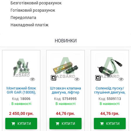
Безготівковий розрахунок
Готівковий розрахунок
Передоплата
Накладений платіж
НОВИНКИ
Монтажний блок
Штовхач клапана
Соленоїд пуску/
GIR GAR (18006),
двигуна, ліфтер
глушіння двигуна,
Аналог
(575-4995)
актуатор (550-
Код:
18006
Код:
5754995
Код:
5509113
9113)
В наявності
В наявності
В наявності
2 450,00 грн.
44,76 грн.
44,76 грн.
КУПИТИ
КУПИТИ
КУПИТИ