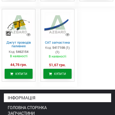
Джгут проводів
САТ запчастина
паливних
Код:
5417108 (1)
форсунок CAT
Код:
5462154
(1)
C7/C9 (546-2154)
В наявності
В наявності
44,76 грн.
51,67 грн.
КУПИТИ
КУПИТИ
ІНФОРМАЦІЯ
ГОЛОВНА СТОРІНКА
ЗАПЧАСТИНИ