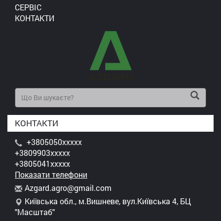
СЕРВІС
КОНТАКТИ
КОНТАКТИ
+3805050xxxxx
+3809903xxxxx
+3805041xxxxx
Показати телефони
A
zga
rd.
agr
o@g
mai
l.c
om
Київська обл., м.Вишневе, вул.Київська 4, БЦ
"Масштаб"