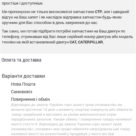
простіше і доступніше.
Ми пропонуємо не тільки високоякісні запчастини
CTP
, але і швидкий
відгук на Ваш запит і як наслідок відправка запчастин будь-яким
зручним для Вас способом в день звернення до нас.
Так само, ми готові підібрати потрібні запчастини на Ваш двигун по
телефону, отримавши від Вас лише серійний номер двигуна або модель
техніки на якій встановлений двигун
CAT, CATERPILLAR.
Оплата та доставка
Варіанти доставки
Нова Пошта
Самовивіз
Повернення і обмін
Відповідно до закону України «про захист прав споживачів» ви
можете протягом 14 днів з моменту покупки повернути або обміняти
товар, придбаний в магазині, за умови виконання всіх норм
передбачених законом. Умови обміну / повернення товару належної
якості стаття 9. Відповідно до закону України «про захист прав
споживачів»: споживач має право обміняти непродовольчий товар
належної якості на аналогічний у продавця, у якого він був