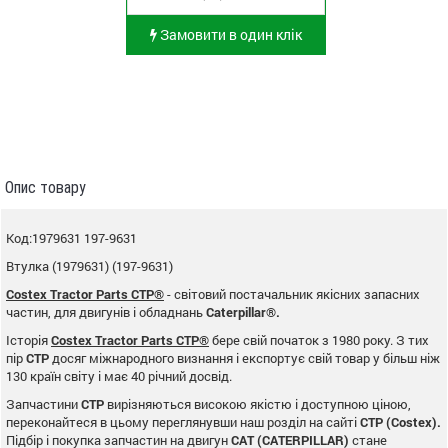
Замовити в один клік
Опис товару
Код:1979631 197-9631
Втулка (1979631) (197-9631)
Costex Tractor Parts CTP®
- світовий постачальник якісних запасних
частин, для двигунів і обладнань
Caterpillar®.
Історія
Costex Tractor Parts CTP®
бере свій початок з 1980 року. З тих
пір
CTP
досяг міжнародного визнання і експортує свій товар у більш ніж
130 країн світу і має 40 річний досвід.
Запчастини
CTP
вирізняються високою якістю і доступною ціною,
переконайтеся в цьому переглянувши наш розділ на сайті
CTP (Costex).
Підбір і покупка запчастин на двигун
CAT (CATERPILLAR)
стане