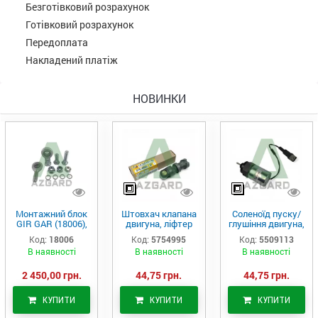
Безготівковий розрахунок
Готівковий розрахунок
Передоплата
Накладений платіж
НОВИНКИ
Монтажний блок
Штовхач клапана
Соленоїд пуску/
GIR GAR (18006),
двигуна, ліфтер
глушіння двигуна,
Аналог
(575-4995)
актуатор (550-
Код:
18006
Код:
5754995
Код:
5509113
9113)
В наявності
В наявності
В наявності
2 450,00 грн.
44,75 грн.
44,75 грн.
КУПИТИ
КУПИТИ
КУПИТИ