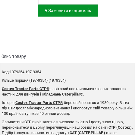
Замовити в один клік
Опис товару
Код:1979354 197-9354
Кільце поршня (197-9354) (1979354)
Costex Tractor Parts CTP®
- світовий постачальник якісних запасних
частин, для двигунів і обладнань
Caterpillar®.
Історія
Costex Tractor Parts CTP®
бере свій початок з 1980 року. З тих
пір
CTP
досяг міжнародного визнання і експортує свій товар у більш ніж
130 країн світу і має 40 річний досвід.
Запчастини
CTP
вирізняються високою якістю і доступною ціною,
переконайтеся в цьому переглянувши наш розділ на сайті
CTP (Costex).
Підбір і покупка запчастин на двигун
CAT (CATERPILLAR)
стане