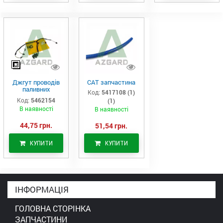
Джгут проводів
САТ запчастина
паливних
Код:
5417108 (1)
форсунок CAT
Код:
5462154
(1)
C7/C9 (546-2154)
В наявності
В наявності
44,75 грн.
51,54 грн.
КУПИТИ
КУПИТИ
ІНФОРМАЦІЯ
ГОЛОВНА СТОРІНКА
ЗАПЧАСТИНИ