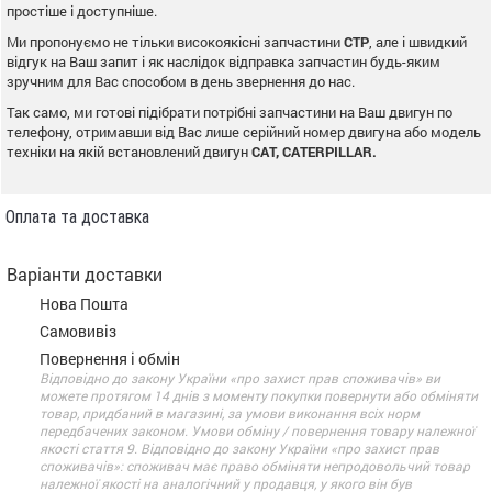
простіше і доступніше.
Ми пропонуємо не тільки високоякісні запчастини
CTP
, але і швидкий
відгук на Ваш запит і як наслідок відправка запчастин будь-яким
зручним для Вас способом в день звернення до нас.
Так само, ми готові підібрати потрібні запчастини на Ваш двигун по
телефону, отримавши від Вас лише серійний номер двигуна або модель
техніки на якій встановлений двигун
CAT, CATERPILLAR.
Оплата та доставка
Варіанти доставки
Нова Пошта
Самовивіз
Повернення і обмін
Відповідно до закону України «про захист прав споживачів» ви
можете протягом 14 днів з моменту покупки повернути або обміняти
товар, придбаний в магазині, за умови виконання всіх норм
передбачених законом. Умови обміну / повернення товару належної
якості стаття 9. Відповідно до закону України «про захист прав
споживачів»: споживач має право обміняти непродовольчий товар
належної якості на аналогічний у продавця, у якого він був