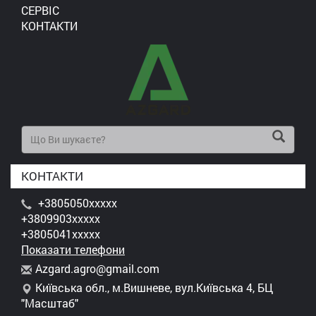
СЕРВІС
КОНТАКТИ
КОНТАКТИ
+3805050xxxxx
+3809903xxxxx
+3805041xxxxx
Показати телефони
A
zga
rd.
agr
o@g
mai
l.c
om
Київська обл., м.Вишневе, вул.Київська 4, БЦ
"Масштаб"