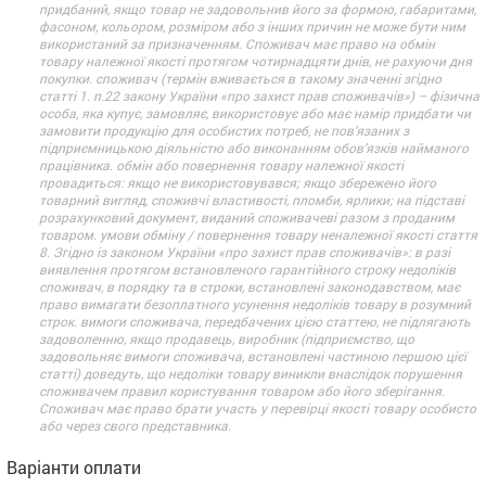
придбаний, якщо товар не задовольнив його за формою, габаритами,
фасоном, кольором, розміром або з інших причин не може бути ним
використаний за призначенням. Споживач має право на обмін
товару належної якості протягом чотирнадцяти днів, не рахуючи дня
покупки. споживач (термін вживається в такому значенні згідно
статті 1. п.22 закону України «про захист прав споживачів») – фізична
особа, яка купує, замовляє, використовує або має намір придбати чи
замовити продукцію для особистих потреб, не пов’язаних з
підприємницькою діяльністю або виконанням обов’язків найманого
працівника. обмін або повернення товару належної якості
провадиться: якщо не використовувався; якщо збережено його
товарний вигляд, споживчі властивості, пломби, ярлики; на підставі
розрахунковий документ, виданий споживачеві разом з проданим
товаром. умови обміну / повернення товару неналежної якості стаття
8. Згідно із законом України «про захист прав споживачів»: в разі
виявлення протягом встановленого гарантійного строку недоліків
споживач, в порядку та в строки, встановлені законодавством, має
право вимагати безоплатного усунення недоліків товару в розумний
строк. вимоги споживача, передбачених цією статтею, не підлягають
задоволенню, якщо продавець, виробник (підприємство, що
задовольняє вимоги споживача, встановлені частиною першою цієї
статті) доведуть, що недоліки товару виникли внаслідок порушення
споживачем правил користування товаром або його зберігання.
Споживач має право брати участь у перевірці якості товару особисто
або через свого представника.
Варіанти оплати