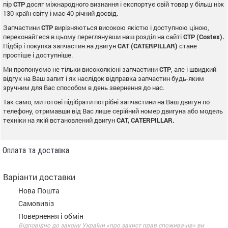
пір
CTP
досяг міжнародного визнання і експортує свій товар у більш ніж
130 країн світу і має 40 річний досвід.
Запчастини
CTP
вирізняються високою якістю і доступною ціною,
переконайтеся в цьому переглянувши наш розділ на сайті
CTP (Costex).
Підбір і покупка запчастин на двигун
CAT (CATERPILLAR)
стане
простіше і доступніше.
Ми пропонуємо не тільки високоякісні запчастини
CTP
, але і швидкий
відгук на Ваш запит і як наслідок відправка запчастин будь-яким
зручним для Вас способом в день звернення до нас.
Так само, ми готові підібрати потрібні запчастини на Ваш двигун по
телефону, отримавши від Вас лише серійний номер двигуна або модель
техніки на якій встановлений двигун
CAT, CATERPILLAR.
Оплата та доставка
Варіанти доставки
Нова Пошта
Самовивіз
Повернення і обмін
Відповідно до закону України «про захист прав споживачів» ви