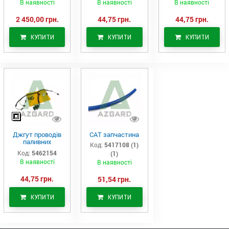
В наявності
В наявності
В наявності
2 450,00 грн.
44,75 грн.
44,75 грн.
КУПИТИ
КУПИТИ
КУПИТИ
Джгут проводів
САТ запчастина
паливних
Код:
5417108 (1)
форсунок CAT
Код:
5462154
(1)
C7/C9 (546-2154)
В наявності
В наявності
44,75 грн.
51,54 грн.
КУПИТИ
КУПИТИ