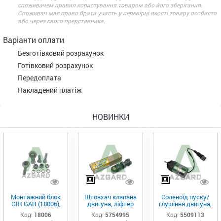
споживачем правил користування товаром або його зберігання.
Споживач має право брати участь у перевірці якості товару особисто
або через свого представника.
Варіанти оплати
Безготівковий розрахунок
Готівковий розрахунок
Передоплата
Накладений платіж
НОВИНКИ
Монтажний блок
Штовхач клапана
Соленоїд пуску/
GIR GAR (18006),
двигуна, ліфтер
глушіння двигуна,
Аналог
(575-4995)
актуатор (550-
Код:
18006
Код:
5754995
Код:
5509113
9113)