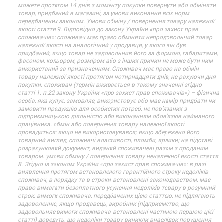
можете протягом 14 днів з моменту покупки повернути або обміняти
товар, придбаний в магазині, за умови виконання всіх норм
передбачених законом. Умови обміну / повернення товару належної
якості стаття 9. Відповідно до закону України «про захист прав
споживачів»: споживач має право обміняти непродовольчий товар
належної якості на аналогічний у продавця, у якого він був
придбаний, якщо товар не задовольнив його за формою, габаритами,
фасоном, кольором, розміром або з інших причин не може бути ним
використаний за призначенням. Споживач має право на обмін
товару належної якості протягом чотирнадцяти днів, не рахуючи дня
покупки. споживач (термін вживається в такому значенні згідно
статті 1. п.22 закону України «про захист прав споживачів») – фізична
особа, яка купує, замовляє, використовує або має намір придбати чи
замовити продукцію для особистих потреб, не пов’язаних з
підприємницькою діяльністю або виконанням обов’язків найманого
працівника. обмін або повернення товару належної якості
провадиться: якщо не використовувався; якщо збережено його
товарний вигляд, споживчі властивості, пломби, ярлики; на підставі
розрахунковий документ, виданий споживачеві разом з проданим
товаром. умови обміну / повернення товару неналежної якості стаття
8. Згідно із законом України «про захист прав споживачів»: в разі
виявлення протягом встановленого гарантійного строку недоліків
споживач, в порядку та в строки, встановлені законодавством, має
право вимагати безоплатного усунення недоліків товару в розумний
строк. вимоги споживача, передбачених цією статтею, не підлягають
задоволенню, якщо продавець, виробник (підприємство, що
задовольняє вимоги споживача, встановлені частиною першою цієї
статті) доведуть, що недоліки товару виникли внаслідок порушення