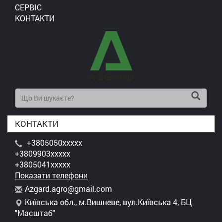
СЕРВІС
КОНТАКТИ
КОНТАКТИ
+3805050xxxxx
+3809903xxxxx
+3805041xxxxx
Показати телефони
A
zga
rd.
agr
o@g
mai
l.c
om
Київська обл., м.Вишневе, вул.Київська 4, БЦ
"Масштаб"