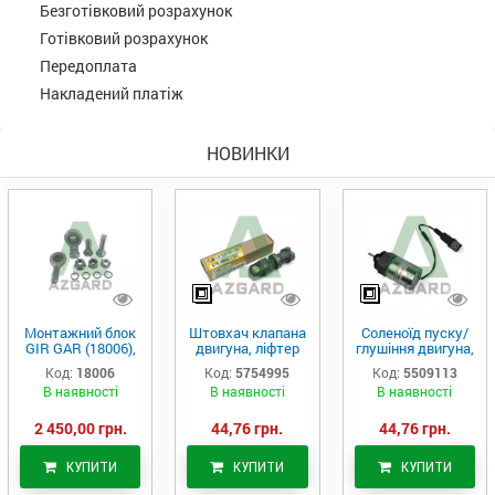
Безготівковий розрахунок
Готівковий розрахунок
Передоплата
Накладений платіж
НОВИНКИ
Монтажний блок
Штовхач клапана
Соленоїд пуску/
GIR GAR (18006),
двигуна, ліфтер
глушіння двигуна,
Аналог
(575-4995)
актуатор (550-
Код:
18006
Код:
5754995
Код:
5509113
9113)
В наявності
В наявності
В наявності
2 450,00 грн.
44,76 грн.
44,76 грн.
КУПИТИ
КУПИТИ
КУПИТИ