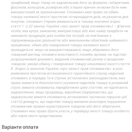
придбаний, якщо товар не задовольнив його за формою, габаритами,
фасоном, кольором, розміром або з інших причин не може бути ним
використаний за призначенням. Споживач має право на обмін
товару належної якості протягом чотирнадцяти днів, не рахуючи дня
покупки. споживач (термін вживається в такому значенні згідно
статті 1. п.22 закону України «про захист прав споживачів») – фізична
особа, яка купує, замовляє, використовує або має намір придбати чи
замовити продукцію для особистих потреб, не пов’язаних з
підприємницькою діяльністю або виконанням обов’язків найманого
працівника. обмін або повернення товару належної якості
провадиться: якщо не використовувався; якщо збережено його
товарний вигляд, споживчі властивості, пломби, ярлики; на підставі
розрахунковий документ, виданий споживачеві разом з проданим
товаром. умови обміну / повернення товару неналежної якості стаття
8. Згідно із законом України «про захист прав споживачів»: в разі
виявлення протягом встановленого гарантійного строку недоліків
споживач, в порядку та в строки, встановлені законодавством, має
право вимагати безоплатного усунення недоліків товару в розумний
строк. вимоги споживача, передбачених цією статтею, не підлягають
задоволенню, якщо продавець, виробник (підприємство, що
задовольняє вимоги споживача, встановлені частиною першою цієї
статті) доведуть, що недоліки товару виникли внаслідок порушення
споживачем правил користування товаром або його зберігання.
Споживач має право брати участь у перевірці якості товару особисто
або через свого представника.
Варіанти оплати