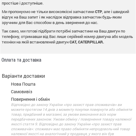
простіше і доступніше.
Ми пропонуємо не тільки високоякісні запчастини
CTP
, але і швидкий
відгук на Ваш запит і як наслідок відправка запчастин будь-яким
зручним для Вас способом в день звернення до нас.
Так само, ми готові підібрати потрібні запчастини на Ваш двигун по
телефону, отримавши від Вас лише серійний номер двигуна або модель
техніки на якій встановлений двигун
CAT, CATERPILLAR.
Оплата та доставка
Варіанти доставки
Нова Пошта
Самовивіз
Повернення і обмін
Відповідно до закону України «про захист прав споживачів» ви
можете протягом 14 днів з моменту покупки повернути або обміняти
товар, придбаний в магазині, за умови виконання всіх норм
передбачених законом. Умови обміну / повернення товару належної
якості стаття 9. Відповідно до закону України «про захист прав
споживачів»: споживач має право обміняти непродовольчий товар
належної якості на аналогічний у продавця, у якого він був