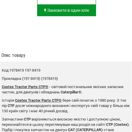
Замовити в один клік
Опис товару
Код:1978419 197-8419
Прокладка (197-8419) (1978419)
Costex Tractor Parts CTP®
- світовий постачальник якісних запасних
частин, для двигунів і обладнань
Caterpillar®.
Історія
Costex Tractor Parts CTP®
бере свій початок з 1980 року. З тих
пір
CTP
досяг міжнародного визнання і експортує свій товар у більш ніж
130 країн світу і має 40 річний досвід.
Запчастини
CTP
вирізняються високою якістю і доступною ціною,
переконайтеся в цьому переглянувши наш розділ на сайті
CTP (Costex).
Підбір і покупка запчастин на двигун
CAT (CATERPILLAR)
стане