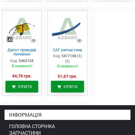
Джгут проводів
САТ запчастина
паливних
Код:
5417108 (1)
форсунок CAT
Код:
5462154
(1)
C7/C9 (546-2154)
В наявності
В наявності
44,76 грн.
51,67 грн.
КУПИТИ
КУПИТИ
ІНФОРМАЦІЯ
ГОЛОВНА СТОРІНКА
ЗАПЧАСТИНИ