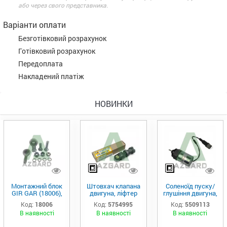
або через свого представника.
Варіанти оплати
Безготівковий розрахунок
Готівковий розрахунок
Передоплата
Накладений платіж
НОВИНКИ
Монтажний блок
Штовхач клапана
Соленоїд пуску/
GIR GAR (18006),
двигуна, ліфтер
глушіння двигуна,
Аналог
(575-4995)
актуатор (550-
Код:
18006
Код:
5754995
Код:
5509113
9113)
В наявності
В наявності
В наявності