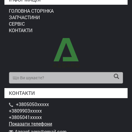
ГОЛОВНА СТОРІНКА
ЗАПЧАСТИНИ
СЕРВІС
КОНТАКТИ
КОНТАКТИ
+3805050xxxxx
+3809903xxxxx
+3805041xxxxx
Показати телефони
A
zga
rd.
agr
o@g
mai
l.c
om