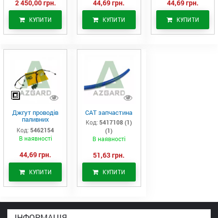
2 450,00 грн.
44,69 грн.
44,69 грн.
КУПИТИ
КУПИТИ
КУПИТИ
Джгут проводів
САТ запчастина
паливних
Код:
5417108 (1)
форсунок CAT
Код:
5462154
(1)
C7/C9 (546-2154)
В наявності
В наявності
44,69 грн.
51,63 грн.
КУПИТИ
КУПИТИ
ІНФОРМАЦІЯ