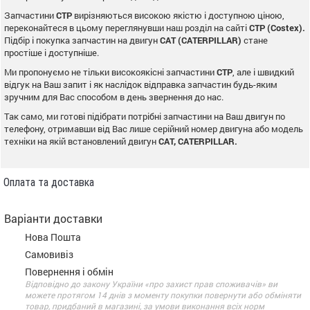
Запчастини
CTP
вирізняються високою якістю і доступною ціною,
переконайтеся в цьому переглянувши наш розділ на сайті
CTP (Costex).
Підбір і покупка запчастин на двигун
CAT (CATERPILLAR)
стане
простіше і доступніше.
Ми пропонуємо не тільки високоякісні запчастини
CTP
, але і швидкий
відгук на Ваш запит і як наслідок відправка запчастин будь-яким
зручним для Вас способом в день звернення до нас.
Так само, ми готові підібрати потрібні запчастини на Ваш двигун по
телефону, отримавши від Вас лише серійний номер двигуна або модель
техніки на якій встановлений двигун
CAT, CATERPILLAR.
Оплата та доставка
Варіанти доставки
Нова Пошта
Самовивіз
Повернення і обмін
Відповідно до закону України «про захист прав споживачів» ви
можете протягом 14 днів з моменту покупки повернути або обміняти
товар, придбаний в магазині, за умови виконання всіх норм