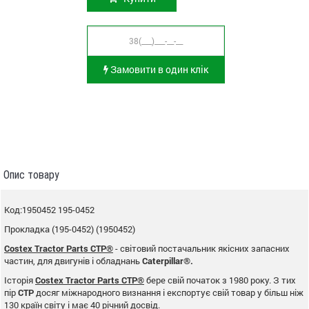
Замовити в один клік
Опис товару
Код:1950452 195-0452
Прокладка (195-0452) (1950452)
Costex Tractor Parts CTP®
- світовий постачальник якісних запасних
частин, для двигунів і обладнань
Caterpillar®.
Історія
Costex Tractor Parts CTP®
бере свій початок з 1980 року. З тих
пір
CTP
досяг міжнародного визнання і експортує свій товар у більш ніж
130 країн світу і має 40 річний досвід.