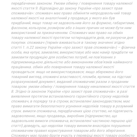
передбачених законом. Умови обміну / повернення товару належної
якості стаття 9. Відповідно до закону України «про захист прав
споживачів»: споживач має право обміняти непродовольчий товар
належної якості на аналогічний у продавця, у якого він був
придбаний, якщо товар не задовольнив його за формою, габаритами,
фасоном, кольором, розміром або з інших причин не може бути ним
використаний за призначенням. Споживач має право на обмін
товару належної якості протягом чотирнадцяти днів, не рахуючи дня
покупки. споживач (термін вживається в такому значенні згідно
статті 1. п.22 закону України «про захист прав споживачів») – фізична
особа, яка купує, замовляє, використовує або має намір придбати чи
замовити продукцію для особистих потреб, не пов’язаних з
підприємницькою діяльністю або виконанням обов’язків найманого
працівника. обмін або повернення товару належної якості
провадиться: якщо не використовувався; якщо збережено його
товарний вигляд, споживчі властивості, пломби, ярлики; на підставі
розрахунковий документ, виданий споживачеві разом з проданим
товаром. умови обміну / повернення товару неналежної якості стаття
8. Згідно із законом України «про захист прав споживачів»: в разі
виявлення протягом встановленого гарантійного строку недоліків
споживач, в порядку та в строки, встановлені законодавством, має
право вимагати безоплатного усунення недоліків товару в розумний
строк. вимоги споживача, передбачених цією статтею, не підлягають
задоволенню, якщо продавець, виробник (підприємство, що
задовольняє вимоги споживача, встановлені частиною першою цієї
статті) доведуть, що недоліки товару виникли внаслідок порушення
споживачем правил користування товаром або його зберігання.
Споживач має право брати участь у перевірці якості товару особисто