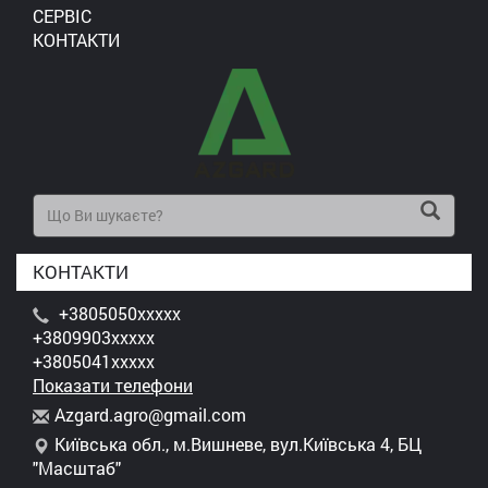
СЕРВІС
КОНТАКТИ
КОНТАКТИ
+3805050xxxxx
+3809903xxxxx
+3805041xxxxx
Показати телефони
A
zga
rd.
agr
o@g
mai
l.c
om
Київська обл., м.Вишневе, вул.Київська 4, БЦ
"Масштаб"