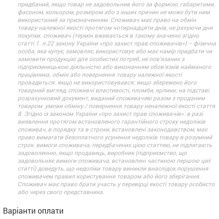
придбаний, якщо товар не задовольнив його за формою, габаритами,
фасоном, кольором, розміром або з інших причин не може бути ним
використаний за призначенням. Споживач має право на обмін
товару належної якості протягом чотирнадцяти днів, не рахуючи дня
покупки. споживач (термін вживається в такому значенні згідно
статті 1. п.22 закону України «про захист прав споживачів») – фізична
особа, яка купує, замовляє, використовує або має намір придбати чи
замовити продукцію для особистих потреб, не пов’язаних з
підприємницькою діяльністю або виконанням обов’язків найманого
працівника. обмін або повернення товару належної якості
провадиться: якщо не використовувався; якщо збережено його
товарний вигляд, споживчі властивості, пломби, ярлики; на підставі
розрахунковий документ, виданий споживачеві разом з проданим
товаром. умови обміну / повернення товару неналежної якості стаття
8. Згідно із законом України «про захист прав споживачів»: в разі
виявлення протягом встановленого гарантійного строку недоліків
споживач, в порядку та в строки, встановлені законодавством, має
право вимагати безоплатного усунення недоліків товару в розумний
строк. вимоги споживача, передбачених цією статтею, не підлягають
задоволенню, якщо продавець, виробник (підприємство, що
задовольняє вимоги споживача, встановлені частиною першою цієї
статті) доведуть, що недоліки товару виникли внаслідок порушення
споживачем правил користування товаром або його зберігання.
Споживач має право брати участь у перевірці якості товару особисто
або через свого представника.
Варіанти оплати