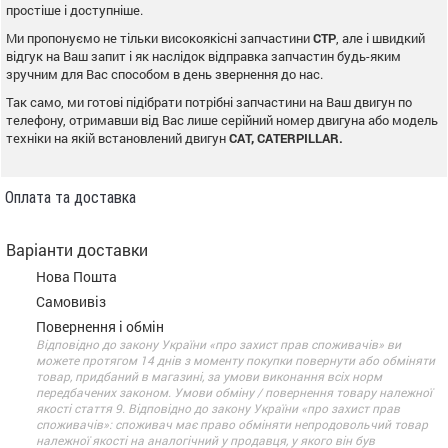
простіше і доступніше.
Ми пропонуємо не тільки високоякісні запчастини
CTP
, але і швидкий
відгук на Ваш запит і як наслідок відправка запчастин будь-яким
зручним для Вас способом в день звернення до нас.
Так само, ми готові підібрати потрібні запчастини на Ваш двигун по
телефону, отримавши від Вас лише серійний номер двигуна або модель
техніки на якій встановлений двигун
CAT, CATERPILLAR.
Оплата та доставка
Варіанти доставки
Нова Пошта
Самовивіз
Повернення і обмін
Відповідно до закону України «про захист прав споживачів» ви
можете протягом 14 днів з моменту покупки повернути або обміняти
товар, придбаний в магазині, за умови виконання всіх норм
передбачених законом. Умови обміну / повернення товару належної
якості стаття 9. Відповідно до закону України «про захист прав
споживачів»: споживач має право обміняти непродовольчий товар
належної якості на аналогічний у продавця, у якого він був