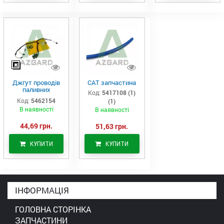
Джгут проводів
САТ запчастина
паливних
Код:
5417108 (1)
форсунок CAT
Код:
5462154
(1)
C7/C9 (546-2154)
В наявності
В наявності
44,69 грн.
51,63 грн.
КУПИТИ
КУПИТИ
ІНФОРМАЦІЯ
ГОЛОВНА СТОРІНКА
ЗАПЧАСТИНИ