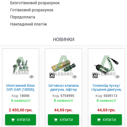
Безготівковий розрахунок
Готівковий розрахунок
Передоплата
Накладений платіж
НОВИНКИ
Монтажний блок
Штовхач клапана
Соленоїд пуску/
GIR GAR (18006),
двигуна, ліфтер
глушіння двигуна,
Аналог
(575-4995)
актуатор (550-
Код:
18006
Код:
5754995
Код:
5509113
9113)
В наявності
В наявності
В наявності
2 450,00 грн.
44,69 грн.
44,69 грн.
КУПИТИ
КУПИТИ
КУПИТИ