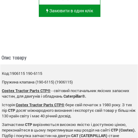
Замовити в один клік
Опис товару
Код:1906115 190-6115
Пружина клапана (190-6115) (1906115)
Costex Tractor Parts CTP®
- світовий постачальник якісних запасних
частин, для двигунів і обладнань
Caterpillar®.
Історія
Costex Tractor Parts CTP®
бере свій початок з 1980 року. З тих
пір
CTP
досяг міжнародного визнання і експортує свій товар у більш ніж
130 країн світу і має 40 річний досвід.
Запчастини
CTP
вирізняються високою якістю і доступною ціною,
переконайтеся в цьому переглянувши наш розділ на сайті
CTP (Costex).
Підбір і покупка запчастин на двигун
CAT (CATERPILLAR)
стане