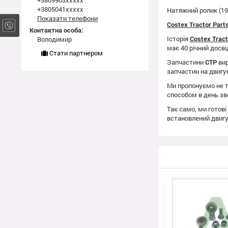
+3809903xxxxx
+3805041xxxxx
Натяжний ролик (19
Показати телефони
Costex Tractor Par
Контактна особа:
Історія
Costex Trac
Володимир
має 40 річний досві
Стати партнером
Запчастини
CTP
вир
запчастин на двиг
Ми пропонуємо не т
способом в день зв
Так само, ми готові
встановлений двиг