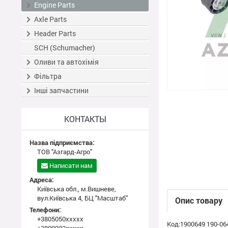
Engine Parts
Axle Parts
Header Parts
SCH (Schumacher)
Оливи та автохімія
Фільтра
Інші запчастини
КОНТАКТЫ
Назва підприємства:
ТОВ "Азгард-Агро"
Написати нам
Адреса:
Київська обл., м.Вишневе,
вул.Київська 4, БЦ "Масштаб"
Опис товару
Телефони:
+3805050xxxxx
Код:1900649 190-06