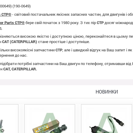
00649) (190-0649)
ts CTP®
- світовий постачальник якісних запасних частин, для двигунів і о
tor Parts CTP®
бере свій початок з 1980 року. З тих пір
CTP
досяг міжнародно
д.
ізняються високою якістю і доступною ціною, переконайтеся в цьому пе
ун
CAT (CATERPILLAR)
стане простіше і доступніше.
ільки високоякісні запчастини
CTP
, але і швидкий відгук на Ваш запит і 
ернення до нас.
 підібрати потрібні запчастини на Ваш двигун по телефону, отримавши від
ун
CAT, CATERPILLAR.
НОВИНКИ