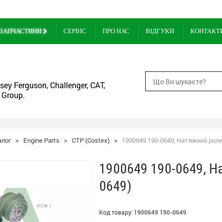
ЗАПЧАСТИНИ
СЕРВІС
ПРО НАС
ВІДГУКИ
КОНТАКТ
ey Ferguson, Challenger, CAT,
 Group.
алог
>
Engine Parts
>
CTP (Costex)
>
1900649 190-0649, Натяжний ролик
1900649 190-0649, Н
0649)
Код товару:
1900649 190-0649