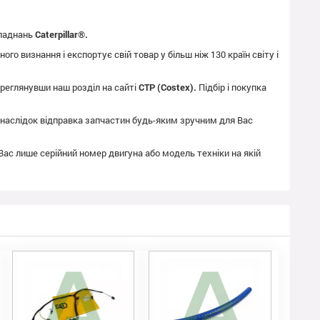
бладнань
Caterpillar®.
го визнання і експортує свій товар у більш ніж 130 країн світу і
реглянувши наш розділ на сайті
CTP (Costex).
Підбір і покупка
як наслідок відправка запчастин будь-яким зручним для Вас
 Вас лише серійний номер двигуна або модель техніки на якій