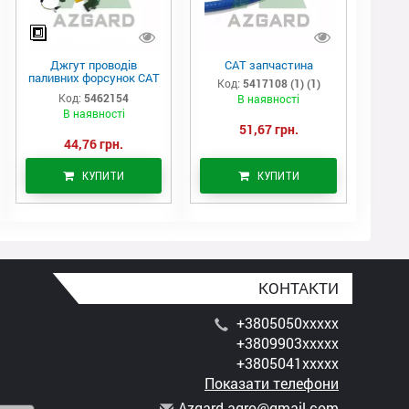
Джгут проводів
САТ запчастина
паливних форсунок CAT
Код:
5417108 (1) (1)
C7/C9 (546-2154)
Код:
5462154
В наявності
В наявності
51,67 грн.
44,76 грн.
КУПИТИ
КУПИТИ
КОНТАКТИ
+3805050xxxxx
+3809903xxxxx
+3805041xxxxx
Показати телефони
A
zga
rd.
agr
o@g
mai
l.c
om