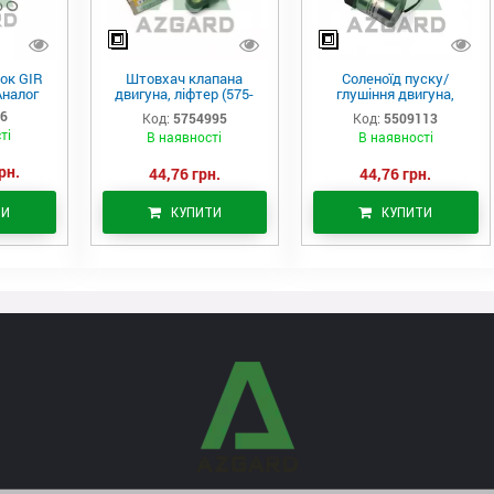
ок GIR
Штовхач клапана
Соленоїд пуску/
Аналог
двигуна, ліфтер (575-
глушіння двигуна,
4995)
актуатор (550-9113)
06
Код:
5754995
Код:
5509113
ті
В наявності
В наявності
рн.
44,76 грн.
44,76 грн.
ТИ
КУПИТИ
КУПИТИ