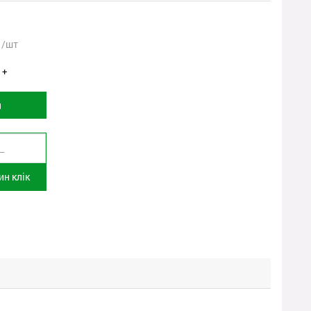
/шт
+
и
н клік