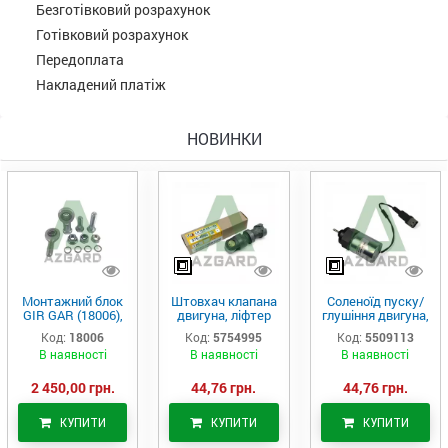
Безготівковий розрахунок
Готівковий розрахунок
Передоплата
Накладений платіж
НОВИНКИ
Монтажний блок
Штовхач клапана
Соленоїд пуску/
GIR GAR (18006),
двигуна, ліфтер
глушіння двигуна,
Аналог
(575-4995)
актуатор (550-
Код:
18006
Код:
5754995
Код:
5509113
9113)
В наявності
В наявності
В наявності
2 450,00 грн.
44,76 грн.
44,76 грн.
КУПИТИ
КУПИТИ
КУПИТИ