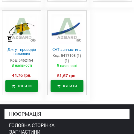
Джгут проводів
САТ запчастина
паливних
Код:
5417108 (1)
форсунок CAT
Код:
5462154
(1)
C7/C9 (546-2154)
В наявності
В наявності
44,76 грн.
51,67 грн.
КУПИТИ
КУПИТИ
ІНФОРМАЦІЯ
ГОЛОВНА СТОРІНКА
ЗАПЧАСТИНИ