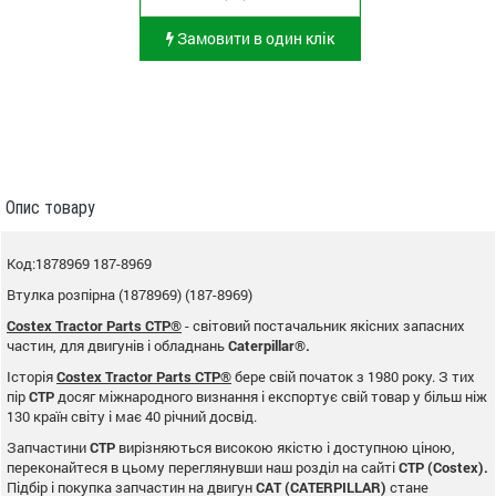
Замовити в один клік
Опис товару
Код:1878969 187-8969
Втулка розпірна (1878969) (187-8969)
Costex Tractor Parts CTP®
- світовий постачальник якісних запасних
частин, для двигунів і обладнань
Caterpillar®.
Історія
Costex Tractor Parts CTP®
бере свій початок з 1980 року. З тих
пір
CTP
досяг міжнародного визнання і експортує свій товар у більш ніж
130 країн світу і має 40 річний досвід.
Запчастини
CTP
вирізняються високою якістю і доступною ціною,
переконайтеся в цьому переглянувши наш розділ на сайті
CTP (Costex).
Підбір і покупка запчастин на двигун
CAT (CATERPILLAR)
стане