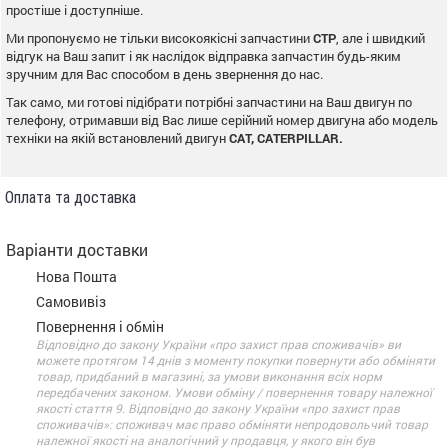
простіше і доступніше.
Ми пропонуємо не тільки високоякісні запчастини
CTP
, але і швидкий
відгук на Ваш запит і як наслідок відправка запчастин будь-яким
зручним для Вас способом в день звернення до нас.
Так само, ми готові підібрати потрібні запчастини на Ваш двигун по
телефону, отримавши від Вас лише серійний номер двигуна або модель
техніки на якій встановлений двигун
CAT, CATERPILLAR.
Оплата та доставка
Варіанти доставки
Нова Пошта
Самовивіз
Повернення і обмін
Відповідно до закону України «про захист прав споживачів» ви
можете протягом 14 днів з моменту покупки повернути або обміняти
товар, придбаний в магазині, за умови виконання всіх норм
передбачених законом. Умови обміну / повернення товару належної
якості стаття 9. Відповідно до закону України «про захист прав
споживачів»: споживач має право обміняти непродовольчий товар
належної якості на аналогічний у продавця, у якого він був