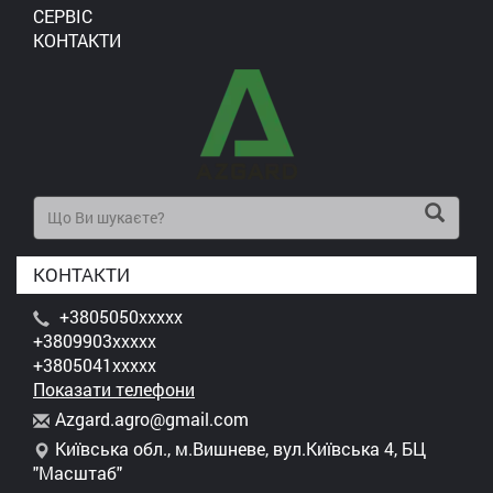
СЕРВІС
КОНТАКТИ
КОНТАКТИ
+3805050xxxxx
+3809903xxxxx
+3805041xxxxx
Показати телефони
A
zga
rd.
agr
o@g
mai
l.c
om
Київська обл., м.Вишневе, вул.Київська 4, БЦ
"Масштаб"