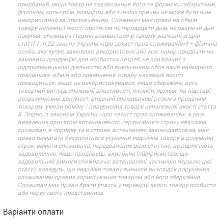
придбаний, якщо товар не задовольнив його за формою, габаритами,
фасоном, кольором, розміром або з інших причин не може бути ним
використаний за призначенням. Споживач має право на обмін
товару належної якості протягом чотирнадцяти днів, не рахуючи дня
покупки. споживач (термін вживається в такому значенні згідно
статті 1. п.22 закону України «про захист прав споживачів») – фізична
особа, яка купує, замовляє, використовує або має намір придбати чи
замовити продукцію для особистих потреб, не пов’язаних з
підприємницькою діяльністю або виконанням обов’язків найманого
працівника. обмін або повернення товару належної якості
провадиться: якщо не використовувався; якщо збережено його
товарний вигляд, споживчі властивості, пломби, ярлики; на підставі
розрахунковий документ, виданий споживачеві разом з проданим
товаром. умови обміну / повернення товару неналежної якості стаття
8. Згідно із законом України «про захист прав споживачів»: в разі
виявлення протягом встановленого гарантійного строку недоліків
споживач, в порядку та в строки, встановлені законодавством, має
право вимагати безоплатного усунення недоліків товару в розумний
строк. вимоги споживача, передбачених цією статтею, не підлягають
задоволенню, якщо продавець, виробник (підприємство, що
задовольняє вимоги споживача, встановлені частиною першою цієї
статті) доведуть, що недоліки товару виникли внаслідок порушення
споживачем правил користування товаром або його зберігання.
Споживач має право брати участь у перевірці якості товару особисто
або через свого представника.
Варіанти оплати