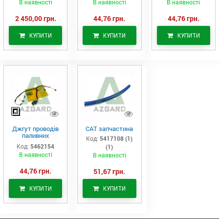
В наявності
В наявності
В наявності
2 450,00 грн.
44,76 грн.
44,76 грн.
КУПИТИ
КУПИТИ
КУПИТИ
Джгут проводів
САТ запчастина
паливних
Код:
5417108 (1)
форсунок CAT
Код:
5462154
(1)
C7/C9 (546-2154)
В наявності
В наявності
44,76 грн.
51,67 грн.
КУПИТИ
КУПИТИ