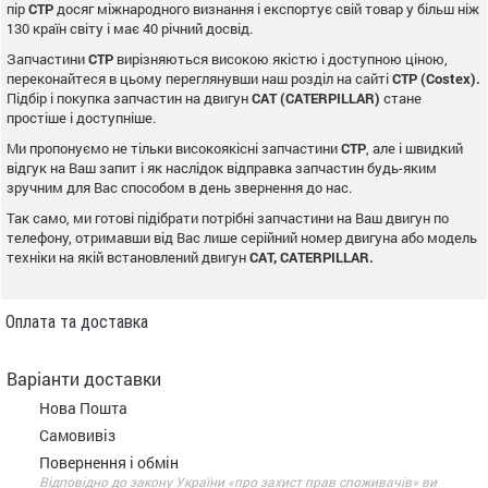
пір
CTP
досяг міжнародного визнання і експортує свій товар у більш ніж
130 країн світу і має 40 річний досвід.
Запчастини
CTP
вирізняються високою якістю і доступною ціною,
переконайтеся в цьому переглянувши наш розділ на сайті
CTP (Costex).
Підбір і покупка запчастин на двигун
CAT (CATERPILLAR)
стане
простіше і доступніше.
Ми пропонуємо не тільки високоякісні запчастини
CTP
, але і швидкий
відгук на Ваш запит і як наслідок відправка запчастин будь-яким
зручним для Вас способом в день звернення до нас.
Так само, ми готові підібрати потрібні запчастини на Ваш двигун по
телефону, отримавши від Вас лише серійний номер двигуна або модель
техніки на якій встановлений двигун
CAT, CATERPILLAR.
Оплата та доставка
Варіанти доставки
Нова Пошта
Самовивіз
Повернення і обмін
Відповідно до закону України «про захист прав споживачів» ви