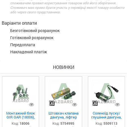
споживачем правил користування товаром або його зберігання.
Споживач має право брати участь у перевірці якості товару особисто
або через свого представника.
Варіанти оплати
Безготівковий розрахунок
Готівковий розрахунок
Передоплата
Накладений платіж
НОВИНКИ
Монтажний блок
Штовхач клапана
Соленоїд пуску/
GIR GAR (18006),
двигуна, ліфтер
глушіння двигуна,
Аналог
(575-4995)
актуатор (550-
Код:
18006
Код:
5754995
Код:
5509113
9113)