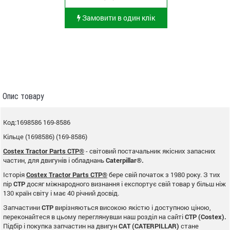
Замовити в один клік
Опис товару
Код:1698586 169-8586
Кільце (1698586) (169-8586)
Costex Tractor Parts CTP®
- світовий постачальник якісних запасних
частин, для двигунів і обладнань
Caterpillar®.
Історія
Costex Tractor Parts CTP®
бере свій початок з 1980 року. З тих
пір
CTP
досяг міжнародного визнання і експортує свій товар у більш ніж
130 країн світу і має 40 річний досвід.
Запчастини
CTP
вирізняються високою якістю і доступною ціною,
переконайтеся в цьому переглянувши наш розділ на сайті
CTP (Costex).
Підбір і покупка запчастин на двигун
CAT (CATERPILLAR)
стане