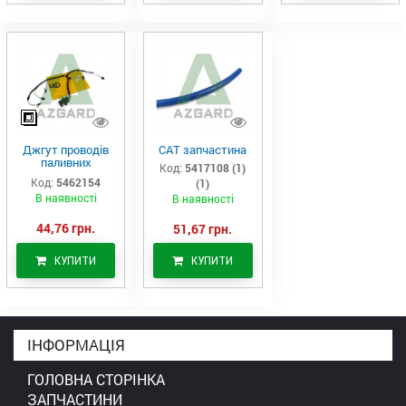
Джгут проводів
САТ запчастина
паливних
Код:
5417108 (1)
форсунок CAT
Код:
5462154
(1)
C7/C9 (546-2154)
В наявності
В наявності
44,76 грн.
51,67 грн.
КУПИТИ
КУПИТИ
ІНФОРМАЦІЯ
ГОЛОВНА СТОРІНКА
ЗАПЧАСТИНИ