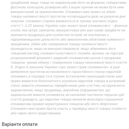
придбаний, якщо товар не задовольнив його за формою, габаритами,
фасоном, кольором, розміром або з інших причин не може бути ним
використаний за призначенням. Споживач має право на обмін
товару належної якості протягом чотирнадцяти днів, не рахуючи дня
покупки. споживач (термін вживається в такому значенні згідно
статті 1. п.22 закону України «про захист прав споживачів») – фізична
особа, яка купує, замовляє, використовує або має намір придбати чи
замовити продукцію для особистих потреб, не пов’язаних з
підприємницькою діяльністю або виконанням обов’язків найманого
працівника. обмін або повернення товару належної якості
провадиться: якщо не використовувався; якщо збережено його
товарний вигляд, споживчі властивості, пломби, ярлики; на підставі
розрахунковий документ, виданий споживачеві разом з проданим
товаром. умови обміну / повернення товару неналежної якості стаття
8. Згідно із законом України «про захист прав споживачів»: в разі
виявлення протягом встановленого гарантійного строку недоліків
споживач, в порядку та в строки, встановлені законодавством, має
право вимагати безоплатного усунення недоліків товару в розумний
строк. вимоги споживача, передбачених цією статтею, не підлягають
задоволенню, якщо продавець, виробник (підприємство, що
задовольняє вимоги споживача, встановлені частиною першою цієї
статті) доведуть, що недоліки товару виникли внаслідок порушення
споживачем правил користування товаром або його зберігання.
Споживач має право брати участь у перевірці якості товару особисто
або через свого представника.
Варіанти оплати