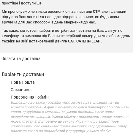
простіше і доступніше.
Ми пропонуємо не тільки високоякісні запчастини
CTP
, але і швидкий
відгук на Ваш запит і як наслідок відправка запчастин будь-яким
зручним для Вас способом в день звернення до нас.
Так само, ми готові підібрати потрібні запчастини на Ваш двигун по
телефону, отримавши від Вас лише серійний номер двигуна або модель
техніки на якій встановлений двигун
CAT, CATERPILLAR.
Оплата та доставка
Варіанти доставки
Нова Пошта
Самовивіз
Повернення і обмін
Відповідно до закону України «про захист прав споживачів» ви
можете протягом 14 днів з моменту покупки повернути або обміняти
товар, придбаний в магазині, за умови виконання всіх норм
передбачених законом. Умови обміну / повернення товару належної
якості стаття 9. Відповідно до закону України «про захист прав
споживачів»: споживач має право обміняти непродовольчий товар
належної якості на аналогічний у продавця, у якого він був