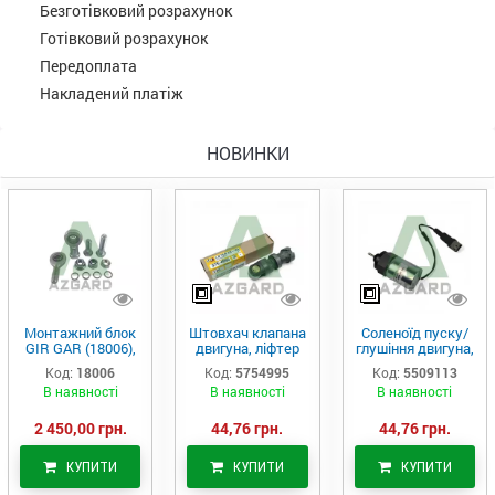
Безготівковий розрахунок
Готівковий розрахунок
Передоплата
Накладений платіж
НОВИНКИ
Монтажний блок
Штовхач клапана
Соленоїд пуску/
GIR GAR (18006),
двигуна, ліфтер
глушіння двигуна,
Аналог
(575-4995)
актуатор (550-
Код:
18006
Код:
5754995
Код:
5509113
9113)
В наявності
В наявності
В наявності
2 450,00 грн.
44,76 грн.
44,76 грн.
КУПИТИ
КУПИТИ
КУПИТИ