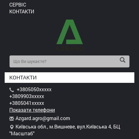
СЕРВІС
КОНТАКТИ
КОНТАКТИ
+3805050xxxxx
+3809903xxxxx
+3805041xxxxx
Показати телефони
A
zga
rd.
agr
o@g
mai
l.c
om
Київська обл., м.Вишневе, вул.Київська 4, БЦ
"Масштаб"