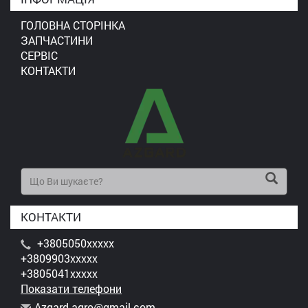
ГОЛОВНА СТОРІНКА
ЗАПЧАСТИНИ
СЕРВІС
КОНТАКТИ
КОНТАКТИ
+3805050xxxxx
+3809903xxxxx
+3805041xxxxx
Показати телефони
A
zga
rd.
agr
o@g
mai
l.c
om