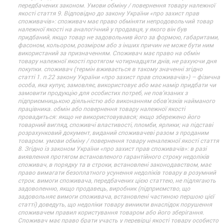
передбачених законом. Умови обміну / повернення товару належної
якості стаття 9. Відповідно до закону України «про захист прав
споживачів»: споживач має право обміняти непродовольчий товар
належної якості на аналогічний у продавця, у якого він був
придбаний, якщо товар не задовольнив його за формою, габаритами,
фасоном, кольором, розміром або з інших причин не може бути ним
використаний за призначенням. Споживач має право на обмін
товару належної якості протягом чотирнадцяти днів, не рахуючи дня
покупки. споживач (термін вживається в такому значенні згідно
статті 1. п.22 закону України «про захист прав споживачів») – фізична
особа, яка купує, замовляє, використовує або має намір придбати чи
замовити продукцію для особистих потреб, не пов’язаних з
підприємницькою діяльністю або виконанням обов’язків найманого
працівника. обмін або повернення товару належної якості
провадиться: якщо не використовувався; якщо збережено його
товарний вигляд, споживчі властивості, пломби, ярлики; на підставі
розрахунковий документ, виданий споживачеві разом з проданим
товаром. умови обміну / повернення товару неналежної якості стаття
8. Згідно із законом України «про захист прав споживачів»: в разі
виявлення протягом встановленого гарантійного строку недоліків
споживач, в порядку та в строки, встановлені законодавством, має
право вимагати безоплатного усунення недоліків товару в розумний
строк. вимоги споживача, передбачених цією статтею, не підлягають
задоволенню, якщо продавець, виробник (підприємство, що
задовольняє вимоги споживача, встановлені частиною першою цієї
статті) доведуть, що недоліки товару виникли внаслідок порушення
споживачем правил користування товаром або його зберігання.
Споживач має право брати участь у перевірці якості товару особисто