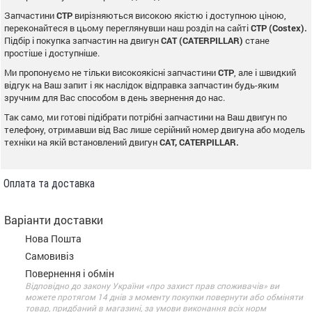
Запчастини
CTP
вирізняються високою якістю і доступною ціною,
переконайтеся в цьому переглянувши наш розділ на сайті
CTP (Costex).
Підбір і покупка запчастин на двигун
CAT (CATERPILLAR)
стане
простіше і доступніше.
Ми пропонуємо не тільки високоякісні запчастини
CTP
, але і швидкий
відгук на Ваш запит і як наслідок відправка запчастин будь-яким
зручним для Вас способом в день звернення до нас.
Так само, ми готові підібрати потрібні запчастини на Ваш двигун по
телефону, отримавши від Вас лише серійний номер двигуна або модель
техніки на якій встановлений двигун
CAT, CATERPILLAR.
Оплата та доставка
Варіанти доставки
Нова Пошта
Самовивіз
Повернення і обмін
Відповідно до закону України «про захист прав споживачів» ви
можете протягом 14 днів з моменту покупки повернути або обміняти
товар, придбаний в магазині, за умови виконання всіх норм