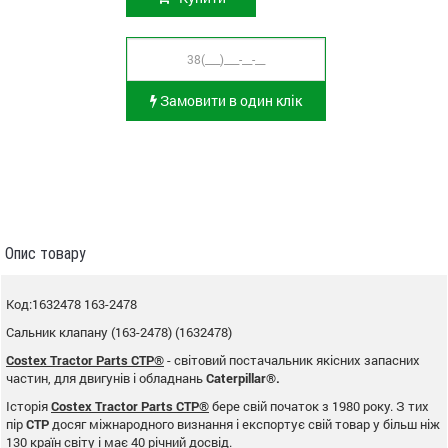
Замовити в один клік
Опис товару
Код:1632478 163-2478
Сальник клапану (163-2478) (1632478)
Costex Tractor Parts CTP®
- світовий постачальник якісних запасних
частин, для двигунів і обладнань
Caterpillar®.
Історія
Costex Tractor Parts CTP®
бере свій початок з 1980 року. З тих
пір
CTP
досяг міжнародного визнання і експортує свій товар у більш ніж
130 країн світу і має 40 річний досвід.