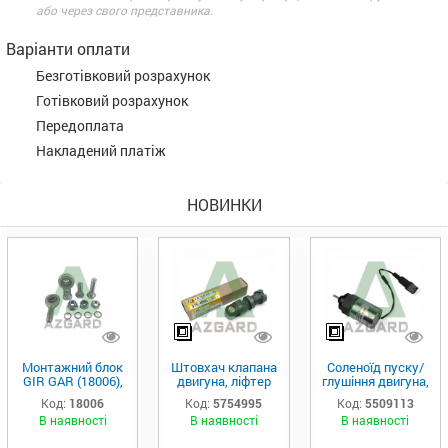
або через свого представника.
Варіанти оплати
Безготівковий розрахунок
Готівковий розрахунок
Передоплата
Накладений платіж
НОВИНКИ
Монтажний блок
Штовхач клапана
Соленоїд пуску/
GIR GAR (18006),
двигуна, ліфтер
глушіння двигуна,
Аналог
(575-4995)
актуатор (550-
Код:
18006
Код:
5754995
Код:
5509113
9113)
В наявності
В наявності
В наявності