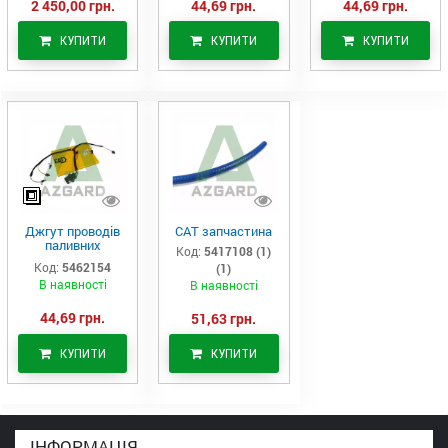
2 450,00 грн.
44,69 грн.
44,69 грн.
КУПИТИ
КУПИТИ
КУПИТИ
Джгут проводів
САТ запчастина
паливних
Код:
5417108 (1)
форсунок CAT
Код:
5462154
(1)
C7/C9 (546-2154)
В наявності
В наявності
44,69 грн.
51,63 грн.
КУПИТИ
КУПИТИ
ІНФОРМАЦІЯ