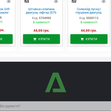
ок GIR
Штовхач клапана
Соленоїд пуску/
Аналог
двигуна, ліфтер (575-
глушіння двигуна,
4995)
актуатор (550-9113)
06
Код:
5754995
Код:
5509113
ті
В наявності
В наявності
рн.
44,69 грн.
44,69 грн.
ТИ
КУПИТИ
КУПИТИ