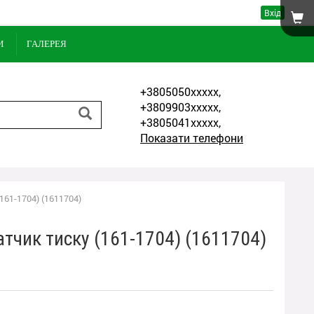
Вхід
И
ГАЛЕРЕЯ
+3805050xxxxx,
+3809903xxxxx,
+3805041xxxxx,
Показати телефони
161-1704) (1611704)
тчик тиску (161-1704) (1611704)