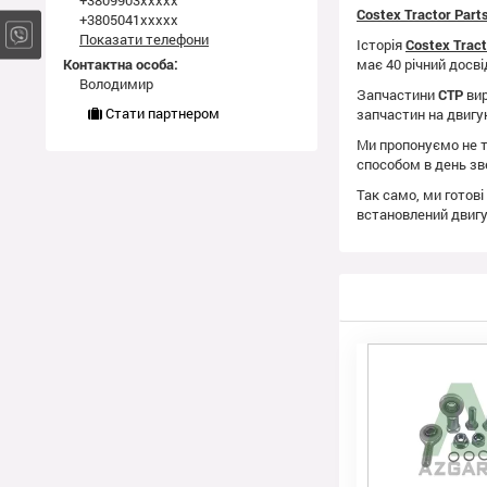
+3809903xxxxx
Costex Tractor Par
+3805041xxxxx
Показати телефони
Історія
Costex Trac
Контактна особа:
має 40 річний досві
Володимир
Запчастини
CTP
вир
Стати партнером
запчастин на двиг
Ми пропонуємо не т
способом в день зв
Так само, ми готові
встановлений двиг