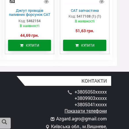
Джгут проводів
САТ запчастина
паливних форсунок CAT
Код:
5417108 (1) (1)
C7/C9 (546-2154)
Код:
5462154
В наявності
В наявності
51,63 грн.
44,69 грн.
КУПИТИ
КУПИТИ
КОНТАКТИ
+3805050xxxxx
+3809903xxxxx
+3805041xxxxx
Показати телефони
A
zga
rd.
agr
o@g
mai
l.c
om
Київська обл., м.Вишневе,