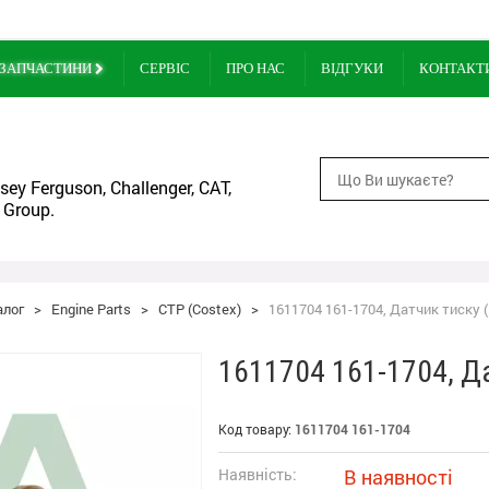
ЗАПЧАСТИНИ
СЕРВІС
ПРО НАС
ВІДГУКИ
КОНТАКТ
ey Ferguson, Challenger, CAT,
 Group.
алог
>
Engine Parts
>
CTP (Costex)
>
1611704 161-1704, Датчик тиску (
1611704 161-1704, Да
Код товару:
1611704 161-1704
Наявність:
В наявності