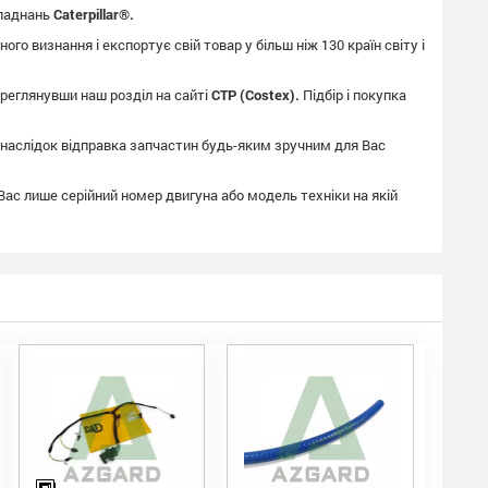
бладнань
Caterpillar®.
го визнання і експортує свій товар у більш ніж 130 країн світу і
реглянувши наш розділ на сайті
CTP (Costex).
Підбір і покупка
як наслідок відправка запчастин будь-яким зручним для Вас
 Вас лише серійний номер двигуна або модель техніки на якій