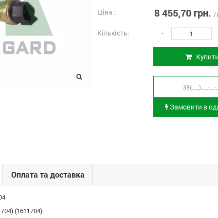
8 455,70 грн.
Ціна :
/
Кількість:
-
Купит
Замовити в оди
Оплата та доставка
04
704) (1611704)