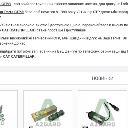
ts CTP®
- світовий постачальник якісних запасних частин, для двигунів і о
tor Parts CTP®
бере свій початок з 1980 року. З тих пір
CTP
досяг міжнародно
д.
ізняються високою якістю і доступною ціною, переконайтеся в цьому пе
ун
CAT (CATERPILLAR)
стане простіше і доступніше.
ільки високоякісні запчастини
CTP
, але і швидкий відгук на Ваш запит і 
ернення до нас.
 підібрати потрібні запчастини на Ваш двигун по телефону, отримавши від
ун
CAT, CATERPILLAR.
НОВИНКИ