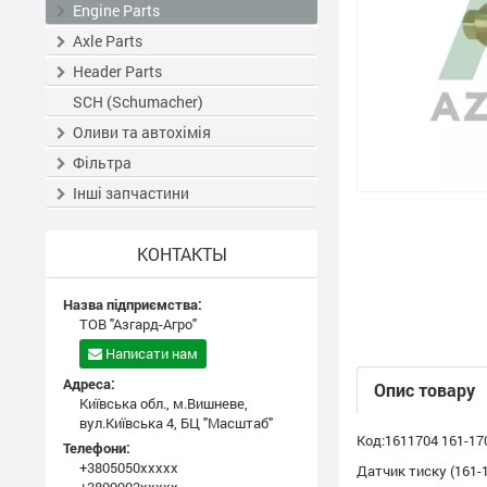
Engine Parts
Axle Parts
Header Parts
SCH (Schumacher)
Оливи та автохімія
Фільтра
Інші запчастини
КОНТАКТЫ
Назва підприємства:
ТОВ "Азгард-Агро"
Написати нам
Адреса:
Опис товару
Київська обл., м.Вишневе,
вул.Київська 4, БЦ "Масштаб"
Код:1611704 161-17
Телефони:
+3805050xxxxx
Датчик тиску (161-1