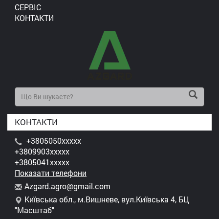
СЕРВІС
КОНТАКТИ
КОНТАКТИ
+3805050xxxxx
+3809903xxxxx
+3805041xxxxx
Показати телефони
A
zga
rd.
agr
o@g
mai
l.c
om
Київська обл., м.Вишневе, вул.Київська 4, БЦ
"Масштаб"