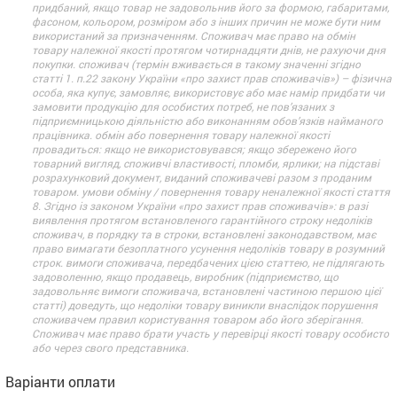
придбаний, якщо товар не задовольнив його за формою, габаритами,
фасоном, кольором, розміром або з інших причин не може бути ним
використаний за призначенням. Споживач має право на обмін
товару належної якості протягом чотирнадцяти днів, не рахуючи дня
покупки. споживач (термін вживається в такому значенні згідно
статті 1. п.22 закону України «про захист прав споживачів») – фізична
особа, яка купує, замовляє, використовує або має намір придбати чи
замовити продукцію для особистих потреб, не пов’язаних з
підприємницькою діяльністю або виконанням обов’язків найманого
працівника. обмін або повернення товару належної якості
провадиться: якщо не використовувався; якщо збережено його
товарний вигляд, споживчі властивості, пломби, ярлики; на підставі
розрахунковий документ, виданий споживачеві разом з проданим
товаром. умови обміну / повернення товару неналежної якості стаття
8. Згідно із законом України «про захист прав споживачів»: в разі
виявлення протягом встановленого гарантійного строку недоліків
споживач, в порядку та в строки, встановлені законодавством, має
право вимагати безоплатного усунення недоліків товару в розумний
строк. вимоги споживача, передбачених цією статтею, не підлягають
задоволенню, якщо продавець, виробник (підприємство, що
задовольняє вимоги споживача, встановлені частиною першою цієї
статті) доведуть, що недоліки товару виникли внаслідок порушення
споживачем правил користування товаром або його зберігання.
Споживач має право брати участь у перевірці якості товару особисто
або через свого представника.
Варіанти оплати