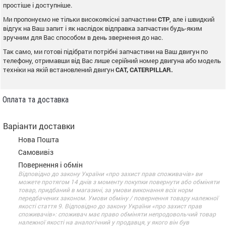
простіше і доступніше.
Ми пропонуємо не тільки високоякісні запчастини
CTP
, але і швидкий
відгук на Ваш запит і як наслідок відправка запчастин будь-яким
зручним для Вас способом в день звернення до нас.
Так само, ми готові підібрати потрібні запчастини на Ваш двигун по
телефону, отримавши від Вас лише серійний номер двигуна або модель
техніки на якій встановлений двигун
CAT, CATERPILLAR.
Оплата та доставка
Варіанти доставки
Нова Пошта
Самовивіз
Повернення і обмін
Відповідно до закону України «про захист прав споживачів» ви
можете протягом 14 днів з моменту покупки повернути або обміняти
товар, придбаний в магазині, за умови виконання всіх норм
передбачених законом. Умови обміну / повернення товару належної
якості стаття 9. Відповідно до закону України «про захист прав
споживачів»: споживач має право обміняти непродовольчий товар
належної якості на аналогічний у продавця, у якого він був