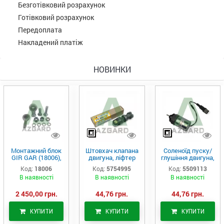
Безготівковий розрахунок
Готівковий розрахунок
Передоплата
Накладений платіж
НОВИНКИ
Монтажний блок
Штовхач клапана
Соленоїд пуску/
GIR GAR (18006),
двигуна, ліфтер
глушіння двигуна,
Аналог
(575-4995)
актуатор (550-
Код:
18006
Код:
5754995
Код:
5509113
9113)
В наявності
В наявності
В наявності
2 450,00 грн.
44,76 грн.
44,76 грн.
КУПИТИ
КУПИТИ
КУПИТИ