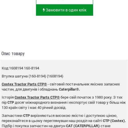
Замовити в один клік
Опис товару
Код:1608194 160-8194
Втулка шатуна (160-8194) (1608194)
Costex Tractor Parts CTP®
- світовий постачальник якісних запасних
частин, для двигунів і обладнань
Caterpillar®.
Історія
Costex Tractor Parts CTP®
бере свій початок з 1980 року. З тих
пір
CTP
досяг міжнародного визнання і експортує свій товар у більш ніж
130 країн світу і має 40 річний досвід.
Запчастини
CTP
вирізняються високою якістю і доступною ціною,
переконайтеся в цьому переглянувши наш розділ на сайті
CTP (Costex).
Підбір і покупка запчастин на двигун
CAT (CATERPILLAR)
стане