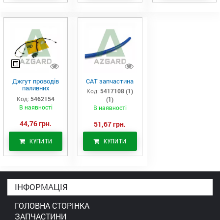
Джгут проводів
САТ запчастина
паливних
Код:
5417108 (1)
форсунок CAT
Код:
5462154
(1)
C7/C9 (546-2154)
В наявності
В наявності
44,76 грн.
51,67 грн.
КУПИТИ
КУПИТИ
ІНФОРМАЦІЯ
ГОЛОВНА СТОРІНКА
ЗАПЧАСТИНИ