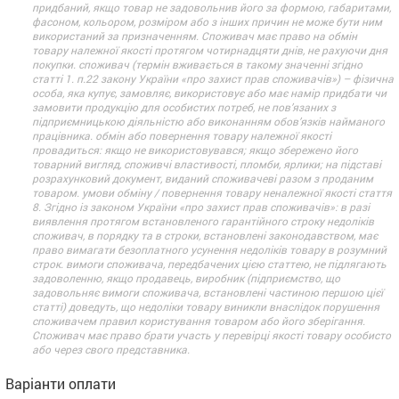
придбаний, якщо товар не задовольнив його за формою, габаритами,
фасоном, кольором, розміром або з інших причин не може бути ним
використаний за призначенням. Споживач має право на обмін
товару належної якості протягом чотирнадцяти днів, не рахуючи дня
покупки. споживач (термін вживається в такому значенні згідно
статті 1. п.22 закону України «про захист прав споживачів») – фізична
особа, яка купує, замовляє, використовує або має намір придбати чи
замовити продукцію для особистих потреб, не пов’язаних з
підприємницькою діяльністю або виконанням обов’язків найманого
працівника. обмін або повернення товару належної якості
провадиться: якщо не використовувався; якщо збережено його
товарний вигляд, споживчі властивості, пломби, ярлики; на підставі
розрахунковий документ, виданий споживачеві разом з проданим
товаром. умови обміну / повернення товару неналежної якості стаття
8. Згідно із законом України «про захист прав споживачів»: в разі
виявлення протягом встановленого гарантійного строку недоліків
споживач, в порядку та в строки, встановлені законодавством, має
право вимагати безоплатного усунення недоліків товару в розумний
строк. вимоги споживача, передбачених цією статтею, не підлягають
задоволенню, якщо продавець, виробник (підприємство, що
задовольняє вимоги споживача, встановлені частиною першою цієї
статті) доведуть, що недоліки товару виникли внаслідок порушення
споживачем правил користування товаром або його зберігання.
Споживач має право брати участь у перевірці якості товару особисто
або через свого представника.
Варіанти оплати