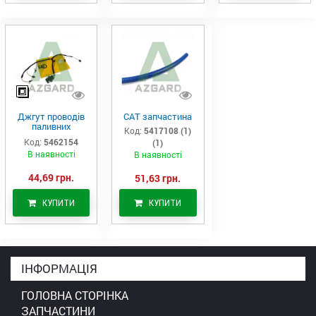
Джгут проводів
САТ запчастина
паливних
Код:
5417108 (1)
форсунок CAT
Код:
5462154
(1)
C7/C9 (546-2154)
В наявності
В наявності
44,69 грн.
51,63 грн.
КУПИТИ
КУПИТИ
ІНФОРМАЦІЯ
ГОЛОВНА СТОРІНКА
ЗАПЧАСТИНИ