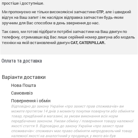
простіше і доступніше.
Ми пропонуємо не тільки високоякісні запчастини
CTP
, але і швидкий
відгук на Ваш запит і як наслідок відправка запчастин будь-яким
зручним для Вас способом в день звернення до нас.
Так само, ми готові підібрати потрібні запчастини на Ваш двигун по
телефону, отримавши від Вас лише серійний номер двигуна або модель
техніки на якій встановлений двигун
CAT, CATERPILLAR.
Оплата та доставка
Варіанти доставки
Нова Пошта
Самовивіз
Повернення і обмін
Відповідно до закону України «про захист прав споживачів» ви
можете протягом 14 днів з моменту покупки повернути або обміняти
товар, придбаний в магазині, за умови виконання всіх норм
передбачених законом. Умови обміну / повернення товару належної
якості стаття 9. Відповідно до закону України «про захист прав
споживачів»: споживач має право обміняти непродовольчий товар
належної якості на аналогічний у продавця, у якого він був