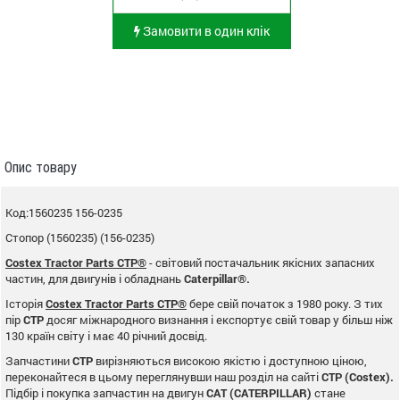
Замовити в один клік
Опис товару
Код:1560235 156-0235
Стопор (1560235) (156-0235)
Costex Tractor Parts CTP®
- світовий постачальник якісних запасних
частин, для двигунів і обладнань
Caterpillar®.
Історія
Costex Tractor Parts CTP®
бере свій початок з 1980 року. З тих
пір
CTP
досяг міжнародного визнання і експортує свій товар у більш ніж
130 країн світу і має 40 річний досвід.
Запчастини
CTP
вирізняються високою якістю і доступною ціною,
переконайтеся в цьому переглянувши наш розділ на сайті
CTP (Costex).
Підбір і покупка запчастин на двигун
CAT (CATERPILLAR)
стане