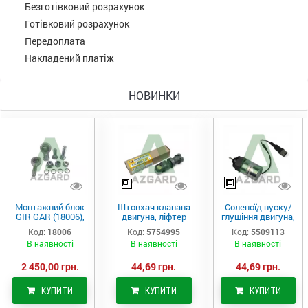
Безготівковий розрахунок
Готівковий розрахунок
Передоплата
Накладений платіж
НОВИНКИ
Монтажний блок
Штовхач клапана
Соленоїд пуску/
GIR GAR (18006),
двигуна, ліфтер
глушіння двигуна,
Аналог
(575-4995)
актуатор (550-
Код:
18006
Код:
5754995
Код:
5509113
9113)
В наявності
В наявності
В наявності
2 450,00 грн.
44,69 грн.
44,69 грн.
КУПИТИ
КУПИТИ
КУПИТИ