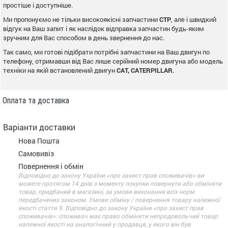
простіше і доступніше.
Ми пропонуємо не тільки високоякісні запчастини
CTP
, але і швидкий
відгук на Ваш запит і як наслідок відправка запчастин будь-яким
зручним для Вас способом в день звернення до нас.
Так само, ми готові підібрати потрібні запчастини на Ваш двигун по
телефону, отримавши від Вас лише серійний номер двигуна або модель
техніки на якій встановлений двигун
CAT, CATERPILLAR.
Оплата та доставка
Варіанти доставки
Нова Пошта
Самовивіз
Повернення і обмін
Відповідно до закону України «про захист прав споживачів» ви
можете протягом 14 днів з моменту покупки повернути або обміняти
товар, придбаний в магазині, за умови виконання всіх норм
передбачених законом. Умови обміну / повернення товару належної
якості стаття 9. Відповідно до закону України «про захист прав
споживачів»: споживач має право обміняти непродовольчий товар
належної якості на аналогічний у продавця, у якого він був