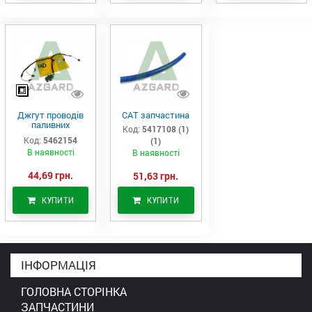
Джгут проводів
САТ запчастина
паливних
Код:
5417108 (1)
форсунок CAT
Код:
5462154
(1)
C7/C9 (546-2154)
В наявності
В наявності
44,69 грн.
51,63 грн.
КУПИТИ
КУПИТИ
ІНФОРМАЦІЯ
ГОЛОВНА СТОРІНКА
ЗАПЧАСТИНИ