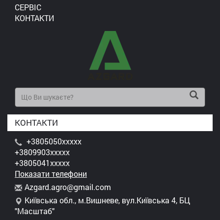
СЕРВІС
КОНТАКТИ
КОНТАКТИ
+3805050xxxxx
+3809903xxxxx
+3805041xxxxx
Показати телефони
A
zga
rd.
agr
o@g
mai
l.c
om
Київська обл., м.Вишневе, вул.Київська 4, БЦ
"Масштаб"