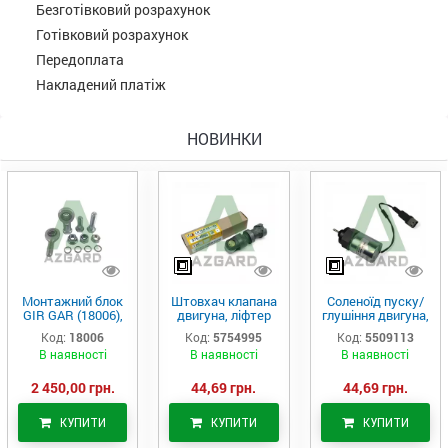
Безготівковий розрахунок
Готівковий розрахунок
Передоплата
Накладений платіж
НОВИНКИ
Монтажний блок
Штовхач клапана
Соленоїд пуску/
GIR GAR (18006),
двигуна, ліфтер
глушіння двигуна,
Аналог
(575-4995)
актуатор (550-
Код:
18006
Код:
5754995
Код:
5509113
9113)
В наявності
В наявності
В наявності
2 450,00 грн.
44,69 грн.
44,69 грн.
КУПИТИ
КУПИТИ
КУПИТИ