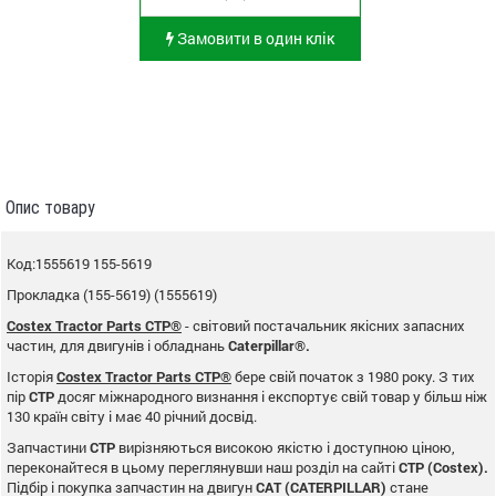
Замовити в один клік
Опис товару
Код:1555619 155-5619
Прокладка (155-5619) (1555619)
Costex Tractor Parts CTP®
- світовий постачальник якісних запасних
частин, для двигунів і обладнань
Caterpillar®.
Історія
Costex Tractor Parts CTP®
бере свій початок з 1980 року. З тих
пір
CTP
досяг міжнародного визнання і експортує свій товар у більш ніж
130 країн світу і має 40 річний досвід.
Запчастини
CTP
вирізняються високою якістю і доступною ціною,
переконайтеся в цьому переглянувши наш розділ на сайті
CTP (Costex).
Підбір і покупка запчастин на двигун
CAT (CATERPILLAR)
стане