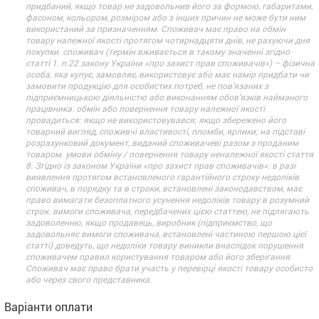
придбаний, якщо товар не задовольнив його за формою, габаритами,
фасоном, кольором, розміром або з інших причин не може бути ним
використаний за призначенням. Споживач має право на обмін
товару належної якості протягом чотирнадцяти днів, не рахуючи дня
покупки. споживач (термін вживається в такому значенні згідно
статті 1. п.22 закону України «про захист прав споживачів») – фізична
особа, яка купує, замовляє, використовує або має намір придбати чи
замовити продукцію для особистих потреб, не пов’язаних з
підприємницькою діяльністю або виконанням обов’язків найманого
працівника. обмін або повернення товару належної якості
провадиться: якщо не використовувався; якщо збережено його
товарний вигляд, споживчі властивості, пломби, ярлики; на підставі
розрахунковий документ, виданий споживачеві разом з проданим
товаром. умови обміну / повернення товару неналежної якості стаття
8. Згідно із законом України «про захист прав споживачів»: в разі
виявлення протягом встановленого гарантійного строку недоліків
споживач, в порядку та в строки, встановлені законодавством, має
право вимагати безоплатного усунення недоліків товару в розумний
строк. вимоги споживача, передбачених цією статтею, не підлягають
задоволенню, якщо продавець, виробник (підприємство, що
задовольняє вимоги споживача, встановлені частиною першою цієї
статті) доведуть, що недоліки товару виникли внаслідок порушення
споживачем правил користування товаром або його зберігання.
Споживач має право брати участь у перевірці якості товару особисто
або через свого представника.
Варіанти оплати