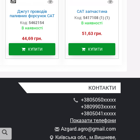
Джгут проводів
САТ запчастина
паливних форсунок CAT
Код:
5417108 (1) (1)
C7/C9 (546-2154)
Код:
5462154
В наявності
В наявності
51,63 грн.
44,69 грн.
КУПИТИ
КУПИТИ
КОНТАКТИ
+3805050xxxxx
+3809903xxxxx
+3805041xxxxx
Показати телефони
A
zga
rd.
agr
o@g
mai
l.c
om
Київська обл., м.Вишневе,