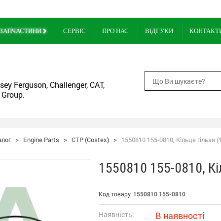
ЗАПЧАСТИНИ
СЕРВІС
ПРО НАС
ВІДГУКИ
КОНТАКТ
ey Ferguson, Challenger, CAT,
 Group.
алог
>
Engine Parts
>
CTP (Costex)
>
1550810 155-0810, Кільце гільзи (
1550810 155-0810, Кі
Код товару:
1550810 155-0810
Наявність:
В наявності