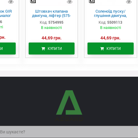
ок GIR
Штовхач клапана
Соленоїд пуску/
Аналог
двигуна, ліфтер (575-
глушіння двигуна,
4995)
актуатор (550-9113)
06
Код:
5754995
Код:
5509113
ті
В наявності
В наявності
рн.
44,69 грн.
44,69 грн.
ТИ
КУПИТИ
КУПИТИ