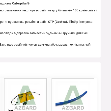
бладнань
Caterpillar®.
го визнання і експортує свій товар у більш ніж 130 країн світу і
реглянувши наш розділ на сайті
CTP (Costex).
Підбір і покупка
як наслідок відправка запчастин будь-яким зручним для Вас
 Вас лише серійний номер двигуна або модель техніки на якій