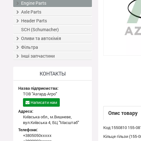
Engine Parts
Axle Parts
Header Parts
SCH (Schumacher)
Оливи та автохімія
Фільтра
Інші запчастини
КОНТАКТЫ
Назва підприємства:
ТОВ "Азгард-Агро"
Написати нам
Адреса:
Опис товару
Київська обл., м.Вишневе,
вул.Київська 4, БЦ "Масштаб"
Код:1550810 155-08
Телефони:
+3805050xxxxx
Кільце гільзи (155-0