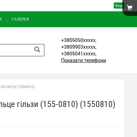
Вхід
И
ГАЛЕРЕЯ
+3805050xxxxx,
+3809903xxxxx,
+3805041xxxxx,
Показати телефони
155-0810) (1550810)
льце гільзи (155-0810) (1550810)