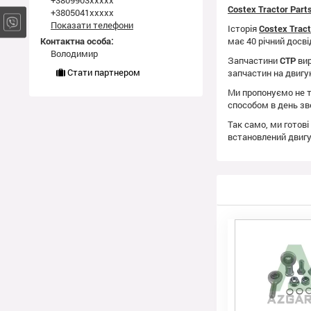
+3809903xxxxx
Costex Tractor Par
+3805041xxxxx
Показати телефони
Історія
Costex Trac
Контактна особа:
має 40 річний досві
Володимир
Запчастини
CTP
вир
Стати партнером
запчастин на двиг
Ми пропонуємо не т
способом в день зв
Так само, ми готові
встановлений двиг