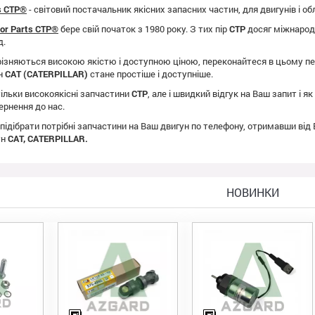
ts CTP®
- світовий постачальник якісних запасних частин, для двигунів і о
tor Parts CTP®
бере свій початок з 1980 року. З тих пір
CTP
досяг міжнародно
д.
ізняються високою якістю і доступною ціною, переконайтеся в цьому пе
ун
CAT (CATERPILLAR)
стане простіше і доступніше.
ільки високоякісні запчастини
CTP
, але і швидкий відгук на Ваш запит і 
ернення до нас.
 підібрати потрібні запчастини на Ваш двигун по телефону, отримавши від
ун
CAT, CATERPILLAR.
НОВИНКИ