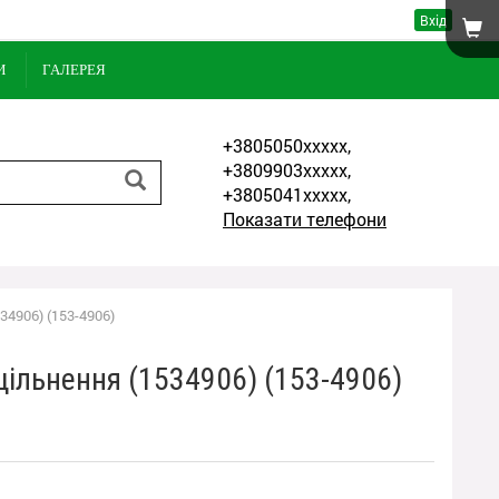
Вхід
И
ГАЛЕРЕЯ
+3805050xxxxx,
+3809903xxxxx,
+3805041xxxxx,
Показати телефони
34906) (153-4906)
щільнення (1534906) (153-4906)