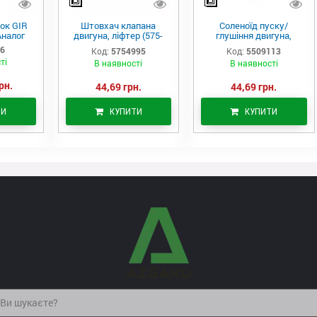
ок GIR
Штовхач клапана
Соленоїд пуску/
Аналог
двигуна, ліфтер (575-
глушіння двигуна,
4995)
актуатор (550-9113)
06
Код:
5754995
Код:
5509113
ті
В наявності
В наявності
рн.
44,69 грн.
44,69 грн.
ТИ
КУПИТИ
КУПИТИ