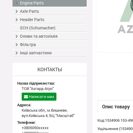
Engine Parts
Axle Parts
Header Parts
SCH (Schumacher)
Оливи та автохімія
Фільтра
Інші запчастини
КОНТАКТЫ
Назва підприємства:
ТОВ "Азгард-Агро"
Написати нам
Адреса:
Опис товару
Київська обл., м.Вишневе,
вул.Київська 4, БЦ "Масштаб"
Код:1534906 153-49
Телефони:
+3805050xxxxx
Ущільнення (1534906