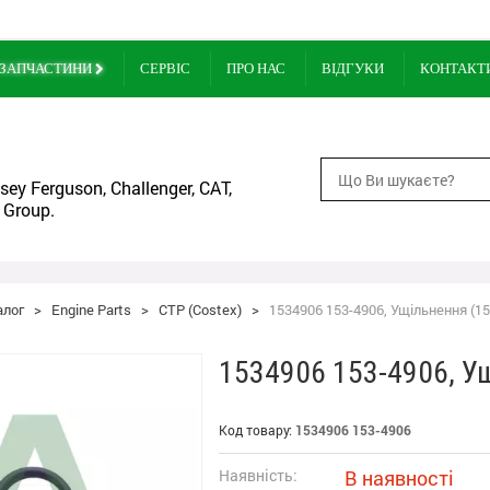
ЗАПЧАСТИНИ
СЕРВІС
ПРО НАС
ВІДГУКИ
КОНТАКТ
ey Ferguson, Challenger, CAT,
 Group.
алог
>
Engine Parts
>
CTP (Costex)
>
1534906 153-4906, Ущільнення (15
1534906 153-4906, У
Код товару:
1534906 153-4906
Наявність:
В наявності