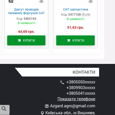
Джгут проводів
САТ запчастина
паливних форсунок CAT
Код:
5417108 (1) (1)
C7/C9 (546-2154)
Код:
5462154
В наявності
В наявності
51,63 грн.
44,69 грн.
КУПИТИ
КУПИТИ
КОНТАКТИ
+3805050xxxxx
+3809903xxxxx
+3805041xxxxx
Показати телефони
A
zga
rd.
agr
o@g
mai
l.c
om
Київська обл., м.Вишневе,