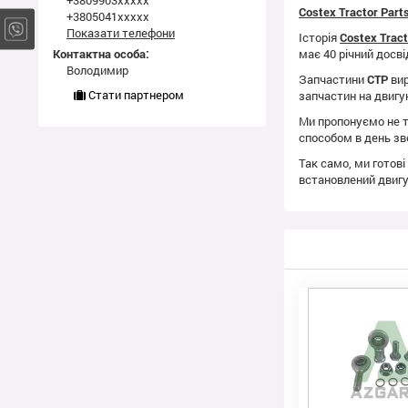
+3809903xxxxx
Costex Tractor Par
+3805041xxxxx
Показати телефони
Історія
Costex Trac
Контактна особа:
має 40 річний досві
Володимир
Запчастини
CTP
вир
Стати партнером
запчастин на двиг
Ми пропонуємо не т
способом в день зв
Так само, ми готові
встановлений двиг