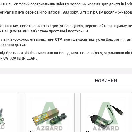
ts CTP®
- світовий постачальник якісних запасних частин, для двигунів і о
tor Parts CTP®
бере свій початок з 1980 року. З тих пір
CTP
досяг міжнародно
д.
ізняються високою якістю і доступною ціною, переконайтеся в цьому пе
ун
CAT (CATERPILLAR)
стане простіше і доступніше.
ільки високоякісні запчастини
CTP
, але і швидкий відгук на Ваш запит і 
ернення до нас.
 підібрати потрібні запчастини на Ваш двигун по телефону, отримавши від
ун
CAT, CATERPILLAR.
НОВИНКИ