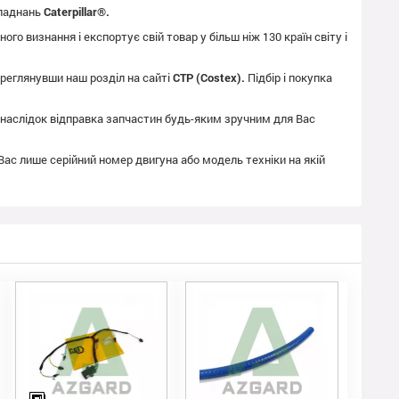
бладнань
Caterpillar®.
го визнання і експортує свій товар у більш ніж 130 країн світу і
реглянувши наш розділ на сайті
CTP (Costex).
Підбір і покупка
як наслідок відправка запчастин будь-яким зручним для Вас
 Вас лише серійний номер двигуна або модель техніки на якій