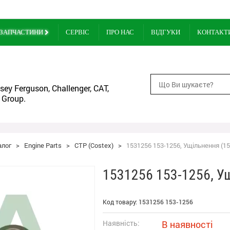
ЗАПЧАСТИНИ
СЕРВІС
ПРО НАС
ВІДГУКИ
КОНТАКТ
ey Ferguson, Challenger, CAT,
 Group.
алог
>
Engine Parts
>
CTP (Costex)
>
1531256 153-1256, Ущільнення (15
1531256 153-1256, У
Код товару:
1531256 153-1256
Наявність:
В наявності