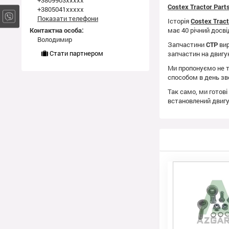
+3809903xxxxx
Costex Tractor Par
+3805041xxxxx
Показати телефони
Історія
Costex Trac
Контактна особа:
має 40 річний досві
Володимир
Запчастини
CTP
вир
Стати партнером
запчастин на двиг
Ми пропонуємо не т
способом в день зв
Так само, ми готові
встановлений двиг