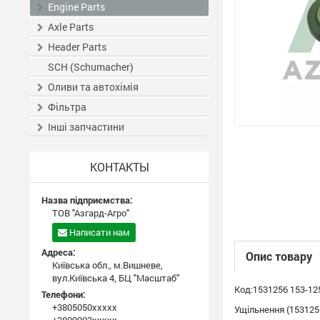
Engine Parts
Axle Parts
Header Parts
SCH (Schumacher)
Оливи та автохімія
Фільтра
Інші запчастини
КОНТАКТЫ
Назва підприємства:
ТОВ "Азгард-Агро"
Написати нам
Адреса:
Опис товару
Київська обл., м.Вишневе,
вул.Київська 4, БЦ "Масштаб"
Код:1531256 153-12
Телефони:
+3805050xxxxx
Ущільнення (1531256