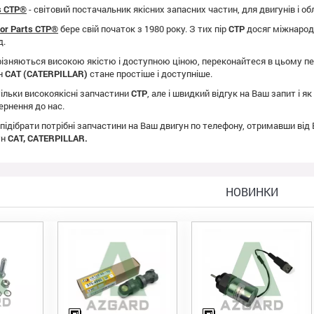
ts CTP®
- світовий постачальник якісних запасних частин, для двигунів і о
tor Parts CTP®
бере свій початок з 1980 року. З тих пір
CTP
досяг міжнародно
д.
ізняються високою якістю і доступною ціною, переконайтеся в цьому пе
ун
CAT (CATERPILLAR)
стане простіше і доступніше.
ільки високоякісні запчастини
CTP
, але і швидкий відгук на Ваш запит і 
ернення до нас.
 підібрати потрібні запчастини на Ваш двигун по телефону, отримавши від
ун
CAT, CATERPILLAR.
НОВИНКИ