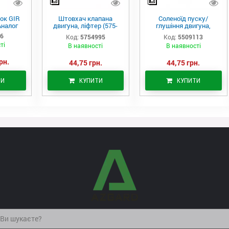
ок GIR
Штовхач клапана
Соленоїд пуску/
Аналог
двигуна, ліфтер (575-
глушіння двигуна,
4995)
актуатор (550-9113)
06
Код:
5754995
Код:
5509113
ті
В наявності
В наявності
рн.
44,75 грн.
44,75 грн.
ТИ
КУПИТИ
КУПИТИ