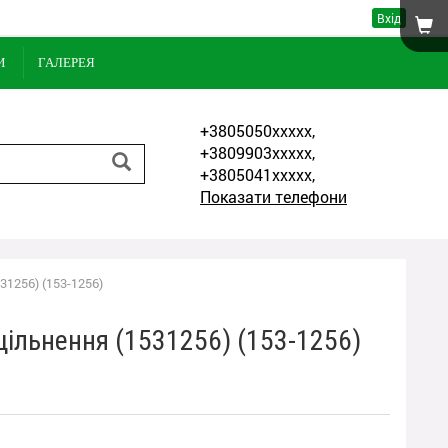
Вхід
И
ГАЛЕРЕЯ
+3805050xxxxx,
+3809903xxxxx,
+3805041xxxxx,
Показати телефони
31256) (153-1256)
щільнення (1531256) (153-1256)