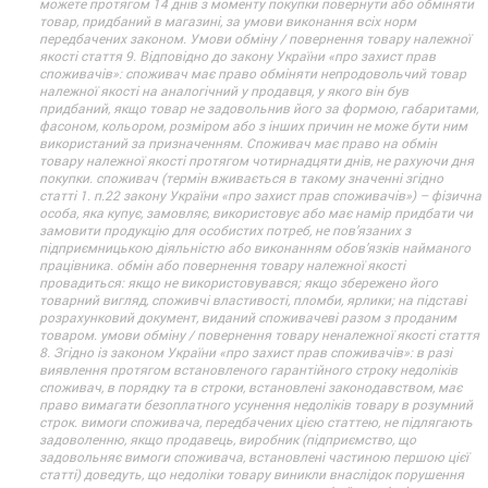
можете протягом 14 днів з моменту покупки повернути або обміняти
товар, придбаний в магазині, за умови виконання всіх норм
передбачених законом. Умови обміну / повернення товару належної
якості стаття 9. Відповідно до закону України «про захист прав
споживачів»: споживач має право обміняти непродовольчий товар
належної якості на аналогічний у продавця, у якого він був
придбаний, якщо товар не задовольнив його за формою, габаритами,
фасоном, кольором, розміром або з інших причин не може бути ним
використаний за призначенням. Споживач має право на обмін
товару належної якості протягом чотирнадцяти днів, не рахуючи дня
покупки. споживач (термін вживається в такому значенні згідно
статті 1. п.22 закону України «про захист прав споживачів») – фізична
особа, яка купує, замовляє, використовує або має намір придбати чи
замовити продукцію для особистих потреб, не пов’язаних з
підприємницькою діяльністю або виконанням обов’язків найманого
працівника. обмін або повернення товару належної якості
провадиться: якщо не використовувався; якщо збережено його
товарний вигляд, споживчі властивості, пломби, ярлики; на підставі
розрахунковий документ, виданий споживачеві разом з проданим
товаром. умови обміну / повернення товару неналежної якості стаття
8. Згідно із законом України «про захист прав споживачів»: в разі
виявлення протягом встановленого гарантійного строку недоліків
споживач, в порядку та в строки, встановлені законодавством, має
право вимагати безоплатного усунення недоліків товару в розумний
строк. вимоги споживача, передбачених цією статтею, не підлягають
задоволенню, якщо продавець, виробник (підприємство, що
задовольняє вимоги споживача, встановлені частиною першою цієї
статті) доведуть, що недоліки товару виникли внаслідок порушення