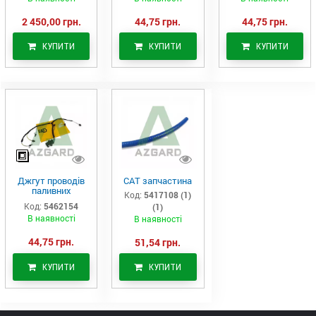
2 450,00 грн.
44,75 грн.
44,75 грн.
КУПИТИ
КУПИТИ
КУПИТИ
Джгут проводів
САТ запчастина
паливних
Код:
5417108 (1)
форсунок CAT
Код:
5462154
(1)
C7/C9 (546-2154)
В наявності
В наявності
44,75 грн.
51,54 грн.
КУПИТИ
КУПИТИ