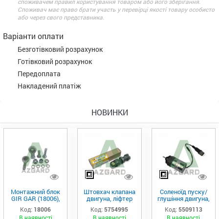
споживачем правил користування товаром або його зберігання.
Споживач має право брати участь у перевірці якості товару особисто
або через свого представника.
Варіанти оплати
Безготівковий розрахунок
Готівковий розрахунок
Передоплата
Накладений платіж
НОВИНКИ
Монтажний блок
Штовхач клапана
Соленоїд пуску/
GIR GAR (18006),
двигуна, ліфтер
глушіння двигуна,
Аналог
(575-4995)
актуатор (550-
Код:
18006
Код:
5754995
Код:
5509113
9113)
В наявності
В наявності
В наявності