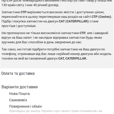
пір
CTP
досяг міжнародного визнання і експортує свій товар у більш ніж
130 країн світу і має 40 річний досвід.
Запчастини
CTP
вирізняються високою якістю і доступною ціною,
переконайтеся в цьому переглянувши наш розділ на сайті
CTP (Costex).
Підбір і покупка запчастин на двигун
CAT (CATERPILLAR)
стане
простіше і доступніше.
Ми пропонуємо не тільки високоякісні запчастини
CTP
, але і швидкий
відгук на Ваш запит і як наслідок відправка запчастин будь-яким
зручним для Вас способом в день звернення до нас.
Так само, ми готові підібрати потрібні запчастини на Ваш двигун по
телефону, отримавши від Вас лише серійний номер двигуна або модель
техніки на якій встановлений двигун
CAT, CATERPILLAR.
Оплата та доставка
Варіанти доставки
Нова Пошта
Самовивіз
Повернення і обмін
Відповідно до закону України «про захист прав споживачів» ви