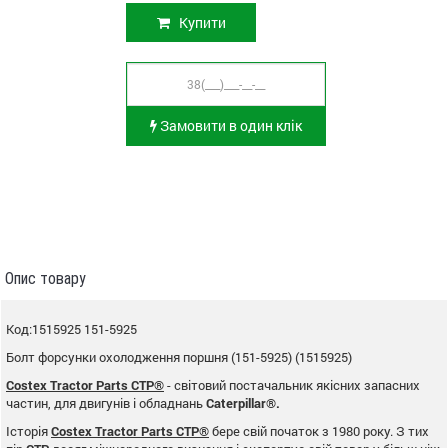
Купити
Замовити в один клік
Опис товару
Код:1515925 151-5925
Болт форсунки охолодження поршня (151-5925) (1515925)
Costex Tractor Parts CTP®
- світовий постачальник якісних запасних
частин, для двигунів і обладнань
Caterpillar®.
Історія
Costex Tractor Parts CTP®
бере свій початок з 1980 року. З тих